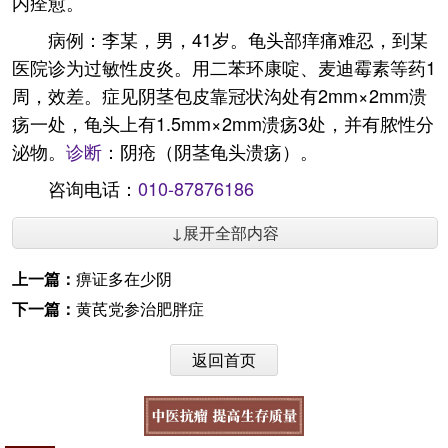
内痊愈。
病例：李某，男，41岁。龟头部痒痛难忍，到某
医院诊为过敏性皮炎。用二苯环康啶、麦迪霉素等药1
周，效差。症见阴茎包皮靠冠状沟处有2mm×2mm溃
疡一处，龟头上有1.5mm×2mm溃疡3处，并有脓性分
泌物。
诊断
：阴疮（阴茎龟头溃疡）。
咨询电话：
010-87876186
↓展开全部内容
上一篇：
痹证多在少阴
下一篇：
黄芪党参治肥胖症
返回首页