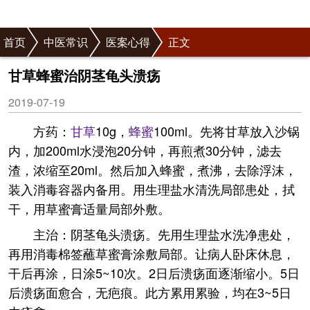
首页
中医常识
医案心得
正文
甘草蜂蜜治阴茎龟头溃疡
2019-07-19
方药：
甘草
10g，
蜂蜜
100ml。先将甘草放入沙锅
内，加200ml水浸泡20分钟，再煎煮30分钟，滤去
渣，浓缩至20ml。然后加入蜂蜜，煮沸，去除浮沫，
装入消毒容器内备用。用生理盐水清洗局部患处，拭
干，用草蜜膏适量局部外敷。
主治：阴茎龟头溃疡。先用生理盐水洗净患处，
再用消毒棉签蘸草蜜膏涂敷局部。让病人卧床休息，
干后再涂，日涂5~10次。2日后溃疡面逐渐缩小。5日
后溃疡面愈合，无疤痕。此方累用累验，均在3~5日