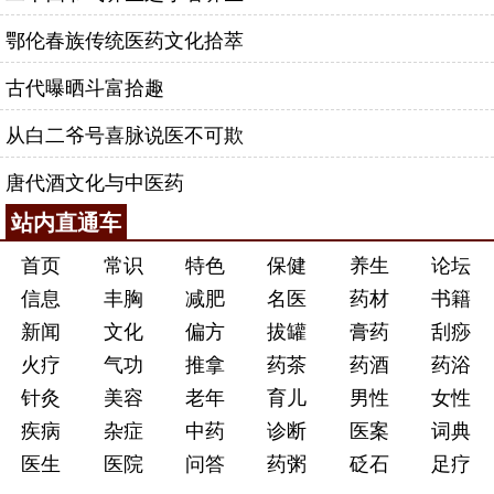
鄂伦春族传统医药文化拾萃
古代曝晒斗富拾趣
从白二爷号喜脉说医不可欺
唐代酒文化与中医药
站内直通车
首页
常识
特色
保健
养生
论坛
信息
丰胸
减肥
名医
药材
书籍
新闻
文化
偏方
拔罐
膏药
刮痧
火疗
气功
推拿
药茶
药酒
药浴
针灸
美容
老年
育儿
男性
女性
疾病
杂症
中药
诊断
医案
词典
医生
医院
问答
药粥
砭石
足疗