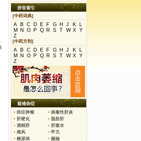
拼音索引
[中药词典]
A
B
C
D
E
F
G
H
J
K
L
M
N
O
P
Q
R
S
T
W
X
Y
Z
让
[中药方剂]
给
A
B
C
D
E
F
G
H
J
K
L
M
N
O
P
Q
R
S
T
W
X
Y
Z
疑难杂症
癌症肿瘤
病毒性肝炎
肝硬化
脂肪肝
酒精肝
肝腹水
痛风
甲亢
糖尿病
癫痫