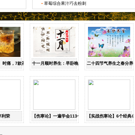
草莓综合果汁巧去粉刺
忌
、时痛，7款茶饮辩证用
十一月顺时养生：早卧晚起，保护阳气
二十四节气养生之春分养
李利荣
【伤寒论】一遍学会113个古典经方！
【实战伤寒论】6个经典