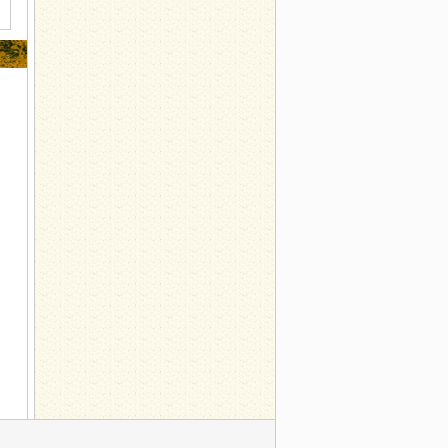
生
名方，搞定一本伤寒论