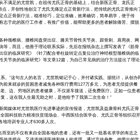
从不满足的尤世凯，在祖传尤氏正骨的基础上，结合新医正骨、龙氏正
疗特点，开创性地创立了尤氏无痛定点正骨新疗法，把传统的尤氏正骨推向
定点正骨新疗法，稳准轻巧，定位准确，效果确切，简单易学，便于传
有志于此的医疗工作者，有推广价值，能帮助更多的患者解除痛苦、摆脱
各种颈椎病、腰椎间盘突出症、
膝关
节骨性关节炎、跟骨刺、肩周炎、网
病等，而且，他善于理论联系实际，先后在报纸杂志上撰写发表了《筋骨
出症的临床研究》《针刀配合脊柱旋转定点复位治疗神经根型颈椎病的临
性关节炎的临床研究》等文章12篇，为自己常见病的治疗方法提出了理论
之系。”这句古人的名言，尤世凯铭记于心，并付诸实践。据统计，从创办
为前来就诊的贫困患者减免各种医疗费用127万多元，为患者无偿提供餐
牵挂老、边、穷地区的患者健康，不仅派车接送，还免费医疗。正如一位患
康复，这在我人生最无助之时，是他给予了我第二次生命！”
新闻媒体对尤世凯医疗先进事迹的宣传报道，尤世凯及益康骨科尤氏正骨
加了全国科技助力精准扶贫现场会、中西医结合医学会、尤氏正骨等组织召
各地培训专业人才630多人次。
慕名而至的不仅有来自全国各地的患者，还有一批又一批慕名求学的有志之
既传道授业，又讲道德讲医德和做人的道理。通过言传身教，他带出的学