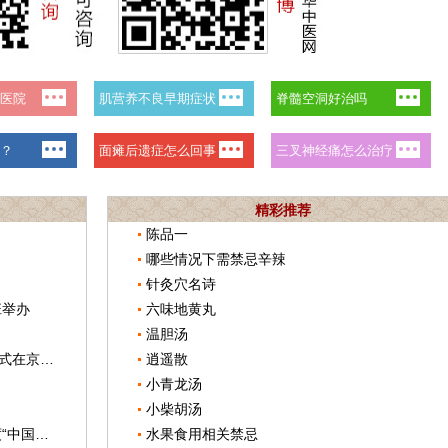
精彩推荐
陈品一
哪些情况下需禁忌辛辣
针灸穴名诗
班举办
六味地黄丸
温胆汤
北京广安中医肿瘤防治基金会启动仪式在京举行
逍遥散
小青龙汤
小柴胡汤
东直门医院院长王耀献获颁2017年度“中国农村新闻人物”
水果食用相关禁忌