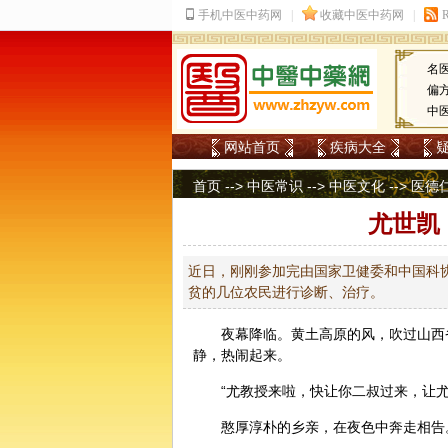
名
偏
中
网站首页
疾病大全
首页
-->
中医常识
-->
中医文化
-->
医德
尤世凯
近日，刚刚参加完由国家卫健委和中国科
贫的几位农民进行诊断、治疗。
夜幕降临。黄土高原的风，吹过山西
静，热闹起来。
“尤教授来啦，快让你二叔过来，让尤
憨厚淳朴的乡亲，在夜色中奔走相告