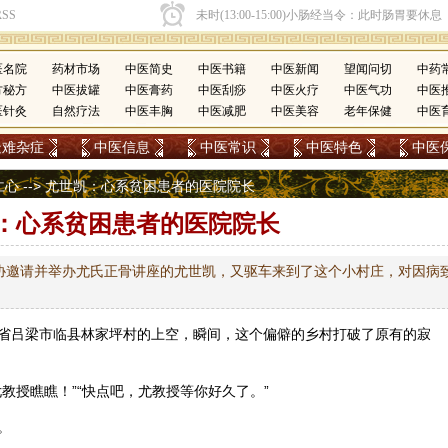
医名院
药材市场
中医简史
中医书籍
中医新闻
望闻问切
中药
方秘方
中医拔罐
中医膏药
中医刮痧
中医火疗
中医气功
中医
医针灸
自然疗法
中医丰胸
中医减肥
中医美容
老年保健
中医
疑难杂症
中医信息
中医常识
中医特色
中医
仁心
--> 尤世凯：心系贫困患者的医院院长
：心系贫困患者的医院院长
协邀请并举办尤氏正骨讲座的尤世凯，又驱车来到了这个小村庄，对因病
省吕梁市临县林家坪村的上空，瞬间，这个偏僻的乡村打破了原有的寂
教授瞧瞧！”“快点吧，尤教授等你好久了。”
。