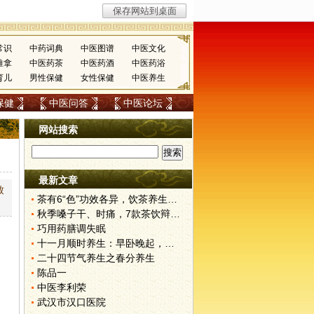
常识
中药词典
中医图谱
中医文化
推拿
中医药茶
中医药酒
中医药浴
育儿
男性保健
女性保健
中医养生
保健
中医问答
中医论坛
网站搜索
最新文章
致
茶有6“色”功效各异，饮茶养生寒温有宜忌
秋季嗓子干、时痛，7款茶饮辩证用
巧用药膳调失眠
十一月顺时养生：早卧晚起，保护阳气
二十四节气养生之春分养生
陈品一
中医李利荣
武汉市汉口医院