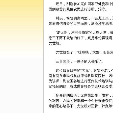
近日，刚刚参加完由国家卫健委和中
因病致贫的几位农民进行
诊断
、治疗。
村头，简陋的房间里，一会儿工夫，
带着将信将疑的目光而来，满脸堆笑地满
“老尤啊，您可是俺家的大恩人哟，
您三下两下就给治好了，真是
华佗
再现啊
尤世凯。
尤世凯笑了：“哎哟喂，大嫂，咱是
三言两语，一屋子的人都乐了。
这位妇女口中的“老尤”，其实不老
南省
商丘
市民权县益康骨科医院院长。因
为讲师，到全国各地进行医疗技术培训与
纪轻轻的他，就成世界
针灸
学会联合会委
翻开他的履历，尤世凯出生于农村，
的艰苦、农民的艰辛和一个个被疑难杂症
亲的悉心培养下，尤世凯对正骨、针灸等