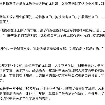
国科协邀请并举办尤氏正骨讲座的尤世凯，又驱车来到了这个小村庄，对
聚集了很多陌生的面孔。轮椅推来的、搀扶着走来的、拄着拐杖来的……
意而去。
孩他爸都在床上躺了两年啦，跑了很多医院都没治好的腰椎间盘突出症，
！”一位40多岁的农家妇女，说着说着拿出了身上仅有的20元钱，执意要
免费的，一分钱都不要。我是为健康扶贫做贡献、为革命老区献爱心嘞。”
，今年才刚刚40岁。正值中年的尤世凯，大学本科学历，副主任医师，是河
学有专攻、医术精湛、品德高尚，被国家
中医
药管理局人才交流中心聘用
授课。丰富的理论知识、出类拔萃的临床技术和德艺双馨的自身修养，年
员。
成长于一座小城。30多年前，还上小学的他，随着父母搬到了城市。农村
病痛折磨的画面，让他小小年纪，就烙上了矢志从医的决心。在爷爷、父
传统的中医医术产生了浓厚的兴趣。