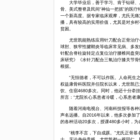
大学毕业后，善于学习、肯于钻研、
骨、美式整脊及民间“神仙一把抓”的医
一个新高度。据专家临床观摩，尤氏无痛
播，具有较高的实用价值，尤其是对乡村
贫困。
尤世凯能熟练应用针刀配合正骨治疗
球肘、狭窄性腱鞘炎等临床常见病、多发
针配合脊柱旋转定点复位治疗腰椎间盘突
床研究》《水针刀配合三氧治疗膝关节骨
根据。
“无恒德者，不可以作医。人命死生
权益康骨科医院并任院长以来，尤世凯已
饮、住宿4680多次。同时，他还十分
所言：“尤院长心系患者冷暖，心系患者
随着河南电视台、河南科技报等各种
声名远播。自2016年以来，他多次参
的各种活动20多次，授课480多小时，为
“桃李不言，下自成蹊。”尤氏正骨
士。无论身份贵贱，尤世凯都一视同仁，