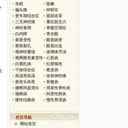
失眠
面瘫
了
偏头痛
抑郁症
更年期综合症
面肌痉挛
三叉神经痛
重症肌无力
神经衰弱
脊髓空洞症
白内障
青光眼
黄斑变性
眼底病变
黄斑裂孔
眼底出血
视神经萎缩
玻璃体浑浊
视网膜色素变性
心肌炎
白塞氏病
红斑狼疮
干燥综合征
硬皮病
民
风湿类风湿
坐骨神经痛
股骨头坏死
骨髓炎
者
腰椎间盘突出
强直性脊柱炎
颈椎病
间质性肺炎
慢性结肠炎
慢性胃溃疡
开
栏目导航
网站首页