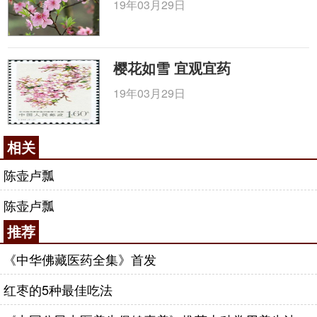
19年03月29日
汗为度，即上，甚者五服止。（《海上方》）
④治汤火伤灼：旧壶芦瓢烧敷之。（《濒湖集简
方》）
樱花如雪 宜观宜药
【中药炮制】取原药材，除去果柄及种子，洗
19年03月29日
净，切块，干燥。用时捣碎。（《安徽省中药饮片炮
制规范2005年版》）
相关
【道地性】非道地
【相关论述】
陈壶卢瓢
1.《本草纲目》：消胀杀虫，治痔漏下血，崩
陈壶卢瓢
中，带下赤白。
推荐
2.《饮片新参》：利水，消皮肤肿胀。
《中华佛藏医药全集》首发
咨询电话：
010-87876186
红枣的5种最佳吃法