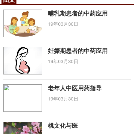
版》）
哺乳期患者的中药应用
【用法用量】15-30g。（《安徽省中药饮片炮制
规范2005年版》）
19年03月30日
【贮藏保存】置通风干燥处。（《安徽省中药饮
片炮制规范2005年版》）
妊娠期患者的中药应用
【中药配伍】
19年03月30日
①治中满鼓胀：三、五年陈壶芦瓢一个，以糯米
一斗作酒，待熟，以瓢于炭火上炙热，入酒浸之，如
此三、五次，将瓢烧存性研末。每服三钱，酒下。
老年人中医用药指导
（《余居士选奇方》）
19年03月30日
②治大便下血：败瓢（烧存性）、
黄连
等分。研
末。每空心温酒服二钱。（《简便单方》）
③治赤白崩中：旧壶芦瓢（炒存性）、
莲房
（煅
桃文化与医
存性）等分。研末。每服二钱，热水调服，三服，有