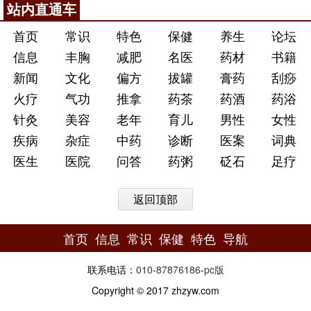
站内直通车
首页
常识
特色
保健
养生
论坛
信息
丰胸
减肥
名医
药材
书籍
新闻
文化
偏方
拔罐
膏药
刮痧
火疗
气功
推拿
药茶
药酒
药浴
针灸
美容
老年
育儿
男性
女性
疾病
杂症
中药
诊断
医案
词典
医生
医院
问答
药粥
砭石
足疗
返回顶部
首页
信息
常识
保健
特色
导航
联系电话：
010-87876186
-
pc版
Copyright © 2017 zhzyw.com