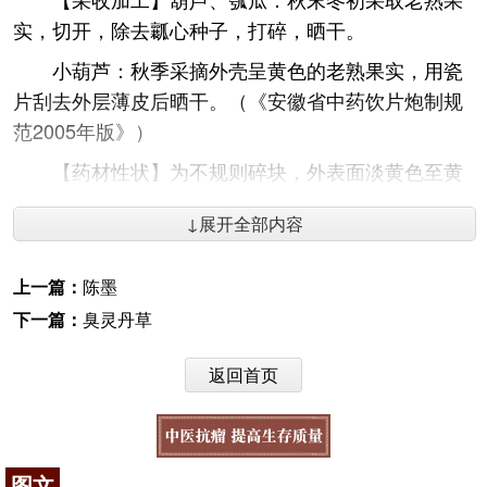
实，切开，除去瓤心种子，打碎，晒干。
小葫芦：秋季采摘外壳呈黄色的老熟果实，用瓷
片刮去外层薄皮后晒干。（《安徽省中药饮片炮制规
范2005年版》）
【药材性状】为不规则碎块，外表面淡黄色至黄
棕色，较滑；内表面黄白色。体轻，质坚脆，易折
↓展开全部内容
断，断面粗糙。气微，味淡。（《安徽省中药饮片炮
制规范2005年版》）
上一篇：
陈墨
【性味归经】甘，平。归肺、小肠经。（《安徽
下一篇：
臭灵丹草
省中药饮片炮制规范2005年版》）
【药材功效】利尿消肿，散结。（《安徽省中药
返回首页
饮片炮制规范2005年版》）
【药材主治】用于四肢、面目浮肿，腹水肿胀，
小便不利。（《安徽省中药饮片炮制规范2005年
图文