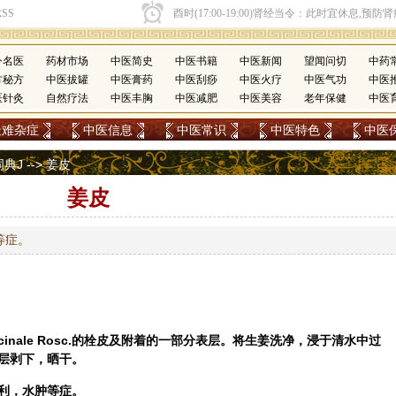
今名医
药材市场
中医简史
中医书籍
中医新闻
望闻问切
中药
方秘方
中医拔罐
中医膏药
中医刮痧
中医火疗
中医气功
中医
医针灸
自然疗法
中医丰胸
中医减肥
中医美容
老年保健
中医
疑难杂症
中医信息
中医常识
中医特色
中医
词典J
--> 姜皮
姜皮
等症。
officinale Rosc.的栓皮及附着的一部分表层。将生姜洗净，浸于清水中过
层剥下，晒干。
利，水肿等症。