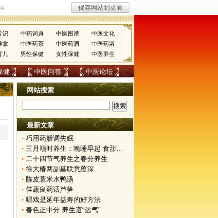
常识
中药词典
中医图谱
中医文化
推拿
中医药茶
中医药酒
中医药浴
育儿
男性保健
女性保健
中医养生
保健
中医问答
中医论坛
网站搜索
最新文章
巧用药膳调失眠
三月顺时养生：晚睡早起 食甜养肝
二十四节气养生之春分养生
徐大椿两副墓联意蕴深
陈皮薏米水鸭汤
佳蔬良药话芦笋
唱戏是延年益寿的好方法
春色正中分 养生遵“运气”