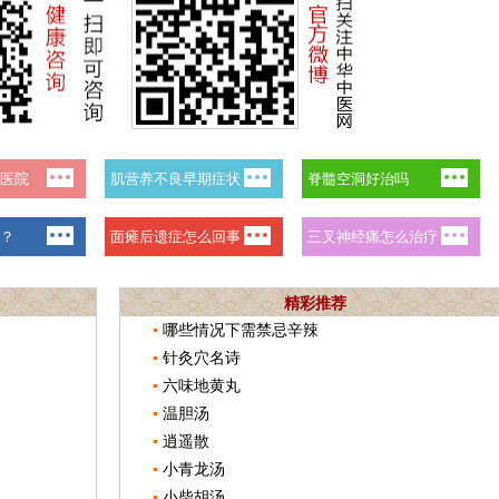
精彩推荐
哪些情况下需禁忌辛辣
针灸穴名诗
六味地黄丸
温胆汤
逍遥散
小青龙汤
小柴胡汤