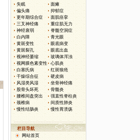
失眠
面瘫
偏头痛
抑郁症
更年期综合症
面肌痉挛
三叉神经痛
重症肌无力
神经衰弱
脊髓空洞症
白内障
青光眼
黄斑变性
眼底病变
黄斑裂孔
眼底出血
视神经萎缩
玻璃体浑浊
视网膜色素变性
心肌炎
白塞氏病
红斑狼疮
干燥综合征
硬皮病
风湿类风湿
坐骨神经痛
股骨头坏死
骨髓炎
腰椎间盘突出
强直性脊柱炎
颈椎病
间质性肺炎
慢性结肠炎
慢性胃溃疡
栏目导航
网站首页