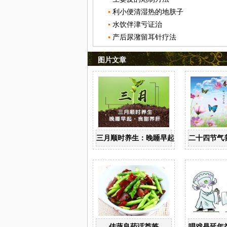
利小便清湿热的地肤子
水饮伴津亏证治
产后尿潴留耳针疗法
图片文章
三月顺时养生：晚睡早起 食甜养肝
二十四节气
佳蔬良药话芦笋
唱戏是延年