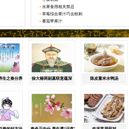
水果食用相关禁忌
草莓综合果汁巧去粉刺
番茄苹果汁
养生之春分养生
徐大椿两副墓联意蕴深
陈皮薏米水鸭汤
益寿的好方法
春色正中分 养生遵“运气”
临床常用药对