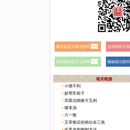
相关链接
小便不利
妙用车前子
茼蒿治病验方五则
猪苓汤
六一散
五苓散证的病位在三焦
生姜皮的炮制方法