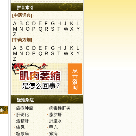
拼音索引
[中药词典]
A
B
C
D
E
F
G
H
J
K
L
M
N
O
P
Q
R
S
T
W
X
Y
Z
[中药方剂]
A
B
C
D
E
F
G
H
J
K
L
M
N
O
P
Q
R
S
T
W
X
Y
Z
疑难杂症
癌症肿瘤
病毒性肝炎
点击
肝硬化
脂肪肝
酒精肝
肝腹水
痛风
甲亢
糖尿病
癫痫