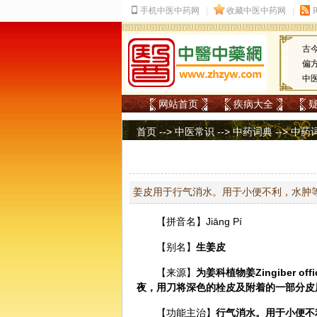
古
偏
中
网站首页
疾病大全
首页
-->
中医常识
-->
中药词典
-->
中药
姜皮用于行气消水。用于小便不利，水肿
【拼音名】Jiānɡ Pí
【别名】
生姜
皮
【来源】
为姜科植物姜Zingiber 
夜，用刀将深色的栓皮及附着的一部分皮
【功能主治】
行气消水。用于小便不