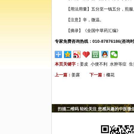
【用法用量】五分至一钱五分，煎服
【注意】辛，微温。
【摘录】《全国中草药汇编》
专家免费咨询热线：010-87876186(咨询时
本页关键字：
姜皮
小便不利
水肿等症
生
上一篇：
姜露
下一篇：
檵花
扫描二维码 轻松关注 您感兴趣的中医微