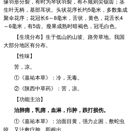
缘羽形分裂，有时为琴状羽裂，有不规则尖锯齿；茎
生叶无柄，基部耳状。头状花序长约5毫米，多数集成
聚伞花序；花冠长6～8毫米，舌状，黄色，花舌长4
～6毫米，有5齿。瘦果成熟时暗褐色，冠毛白色。
【生境分布】生于低山的山坡、路旁草地。我国
大部分地区有分布。
【性味】
苦，凉。
①《嘉祐本草》：冷，无毒。
②《陕西中草药》：苦，凉。
【功能主治】
治肺痈，乳痈，血淋，疖肿，跌打损伤。
①《嘉祐本草》：治面目黄，强力止困，敷蛇虫
咬。又汁敷疗肿，即根出。