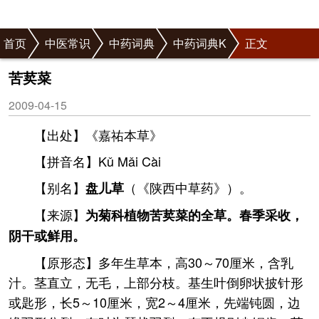
首页
中医常识
中药词典
中药词典K
正文
苦荬菜
2009-04-15
【出处】《嘉祐本草》
【拼音名】Kǔ Mǎi Cài
【别名】
（《陕西中草药》）。
盘儿草
【来源】
为菊科植物苦荬菜的全草。春季采收，
阴干或鲜用。
【原形态】多年生草本，高30～70厘米，含乳
汁。茎直立，无毛，上部分枝。基生叶倒卵状披针形
或匙形，长5～10厘米，宽2～4厘米，先端钝圆，边