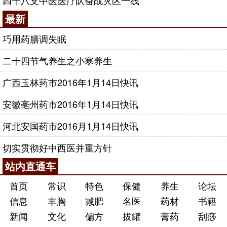
四十八支中医医疗队奋战灾区一线
最新
巧用药膳调失眠
二十四节气养生之小寒养生
广西玉林药市2016年1月14日快讯
安徽亳州药市2016年1月14日快讯
河北安国药市2016月1月14日快讯
切实贯彻好中西医并重方针
站内直通车
首页
常识
特色
保健
养生
论坛
信息
丰胸
减肥
名医
药材
书籍
新闻
文化
偏方
拔罐
膏药
刮痧