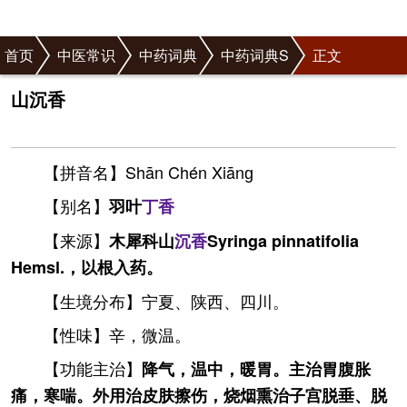
首页
中医常识
中药词典
中药词典S
正文
山沉香
【拼音名】Shān Chén Xiānɡ
【别名】
羽叶
丁香
【来源】
木犀科山
沉香
Syringa pinnatifolia
Hemsl.，以根入药。
【生境分布】宁夏、陕西、四川。
【性味】辛，微温。
【功能主治】
降气，温中，暖胃。主治胃腹胀
痛，寒喘。外用治皮肤擦伤，烧烟熏治子宫脱垂、脱