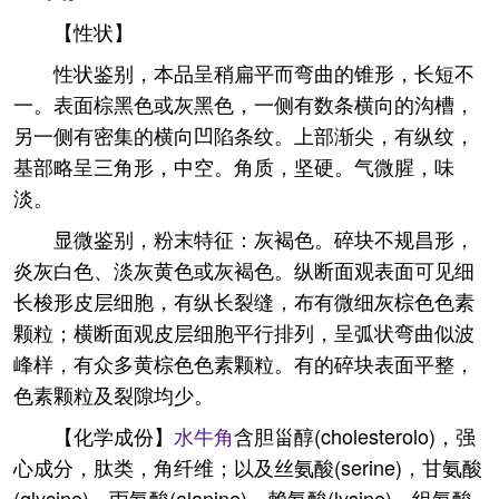
【性状】
性状鉴别，本品呈稍扁平而弯曲的锥形，长短不
一。表面棕黑色或灰黑色，一侧有数条横向的沟槽，
另一侧有密集的横向凹陷条纹。上部渐尖，有纵纹，
基部略呈三角形，中空。角质，坚硬。气微腥，味
淡。
显微鉴别，粉末特征：灰褐色。碎块不规昌形，
炎灰白色、淡灰黄色或灰褐色。纵断面观表面可见细
长梭形皮层细胞，有纵长裂缝，布有微细灰棕色色素
颗粒；横断面观皮层细胞平行排列，呈弧状弯曲似波
峰样，有众多黄棕色色素颗粒。有的碎块表面平整，
色素颗粒及裂隙均少。
【化学成份】
水牛角
含胆甾醇(cholesterolo)，强
心成分，肽类，角纤维；以及丝氨酸(serine)，甘氨酸
(glycine)，丙氨酸(alanine)，赖氨酸(lysine)，组氨酸