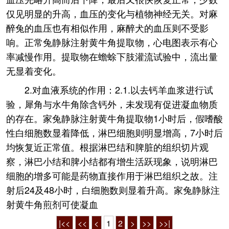
仅见明显的升高，血压的变化与植物神经无关。对麻
醉兔的血压也有相似作用，麻醉犬的血压则不受影
响。正常兔静脉注射黄牛角提取物，心电图表示有心
率减慢作用。提取物在蟾蜍下肢灌流试验中，流出量
无显着变化。
2.对血液系统的作用：2.1.以去钙羊血浆进行试
验，犀角与水牛角除含钙外，未发现有促进凝血物质
的存在。家兔静脉注射黄牛角提取物1小时后，假嗜酸
性白细胞数显着降低，淋巴细胞则明显增高，7小时后
均恢复近正常值。根据淋巴结和脾脏的组织切片观
察，淋巴小结和脾小结都有增生活跃现象，说明淋巴
细胞的增多可能是药物直接作用于淋巴组织之故。注
射后24及48小时，白细胞数则显着升高。家兔静脉注
射黄牛角煎剂可使凝血
|<<
<<
<
1
2
>
>>
>>|