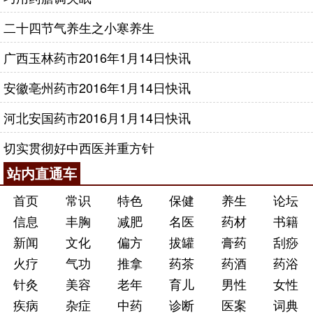
二十四节气养生之小寒养生
广西玉林药市2016年1月14日快讯
安徽亳州药市2016年1月14日快讯
河北安国药市2016月1月14日快讯
切实贯彻好中西医并重方针
站内直通车
首页
常识
特色
保健
养生
论坛
信息
丰胸
减肥
名医
药材
书籍
新闻
文化
偏方
拔罐
膏药
刮痧
火疗
气功
推拿
药茶
药酒
药浴
针灸
美容
老年
育儿
男性
女性
疾病
杂症
中药
诊断
医案
词典