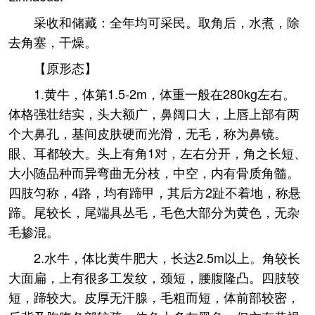
采收和储藏：全年均可采民。取角后，水煮，除
去角塞，干燥。
【原形态】
1.黄牛，体第1.5-2m，体重一般在280kg左右。
体格强壮结实，头大额广，鼻阔口大，上唇上部有两
个大鼻孔，基间皮肤硬而光滑，无毛，称为鼻镜。
眼、耳都较大。头上有角1对，左右分开，角之长短、
大小随品种而异弯曲无分枝，中空，内有骨质角髓。
四肢匀称，4路，均有蹄甲，其后方2趾不着地，称悬
蹄。尾较长，尾端具丛毛，毛色大部分为黄色，无杂
毛掺混。
2.水牛，体比黄牛肥大，长达2.5m以上。角较长
大面扁，上有很多工发纹，颈短，腰腹隆凸。四肢较
短，蹄较大。皮厚无汗腺，毛粗而短，体前部较密，