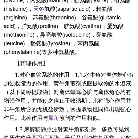
(histidine)，
天冬
氨酸(aspartic acid)，精氨酸
(arginine)，苏氨酸(threonine)，谷氨酸(glutamic
acid)，脯氨酸(proline)，胱氨酸(cystine)，蛋氨酸
(methionine)，异亮氨酸(isoleucine)，亮氨酸
(leucine)，酪氨酸(tyrosine) ，苯丙氨酸
(phenylalanine)等多种氨基酸。
【药理作用】
1.对心血管系统的作用：1.1.水牛角对离体蛙心有
加强收缩力的作用。黄牛角煎剂或醚提取物的水溶液
（以下简称提取物）对离体蟾蜍心脏与离体兔心均有
增强作用，并能使之停止于收缩期，此种强心作用并
非牛角所含的无机盐所致，因提取物也同样出现强心
作用。此种作用与
犀角
煎剂的作用相似。
1.2.麻醉猫静脉注射黄牛角煎剂后，多数可见到
血压先略升高而后下降，最后又很快恢复正常，少数