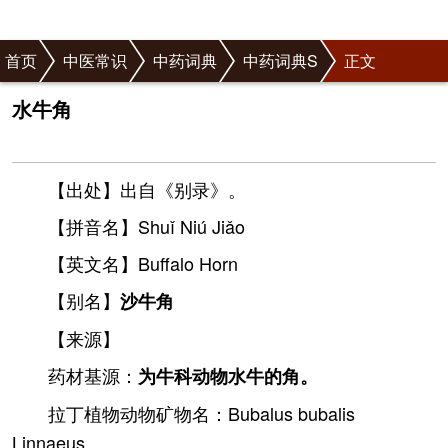
首页
中医常识
中药词典
中药词典S
正文
水牛角
【出处】出自《别录》。
【拼音名】Shuǐ Niú Jiǎo
【英文名】Buffalo Horn
【别名】
沙牛角
【来源】
药材基源：
为牛科动物水牛的角。
拉丁植物动物矿物名：Bubalus bubalis
Linnaeus.