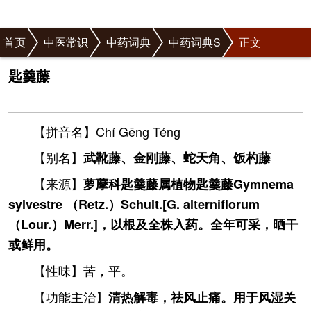
首页
中医常识
中药词典
中药词典S
正文
匙羹藤
【拼音名】Chí Gēnɡ Ténɡ
【别名】
武靴藤、金刚藤、蛇天角、饭杓藤
【来源】
萝藦科匙羹藤属植物匙羹藤Gymnema
sylvestre （Retz.）Schult.[G. alterniflorum
（Lour.）Merr.]，以根及全株入药。全年可采，晒干
或鲜用。
【性味】苦，平。
【功能主治】
清热解毒，祛风止痛。用于风湿关