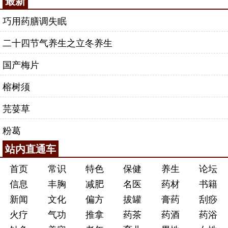
最新
巧用药膳调失眠
二十四节气养生之立冬养生
国产梅片
榕树须
芫荽草
粉葛
站内直通车
首页
常识
特色
保健
养生
论坛
信息
丰胸
减肥
名医
药材
书籍
新闻
文化
偏方
拔罐
膏药
刮痧
火疗
气功
推拿
药茶
药酒
药浴