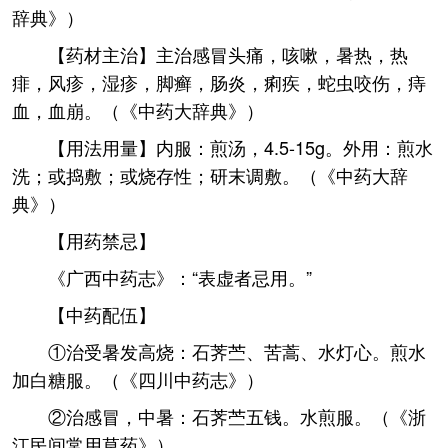
辞典》）
【药材主治】主治感冒头痛，咳嗽，暑热，热
痱，风疹，湿疹，脚癣，肠炎，痢疾，蛇虫咬伤，痔
血，血崩。（《中药大辞典》）
【用法用量】内服：煎汤，4.5-15g。外用：煎水
洗；或捣敷；或烧存性；研末调敷。（《中药大辞
典》）
【用药禁忌】
《广西中药志》：“表虚者忌用。”
【中药配伍】
①治受暑发高烧：石荠苎、苦蒿、水灯心。煎水
加白糖服。（《四川中药志》）
②治感冒，中暑：石荠苎五钱。水煎服。（《浙
江民间常用草药》）、