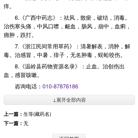
痒。
6.《广西中药志》：祛风，散瘀，破结，消毒。
治伤寒头痛，中风口噤，衄血，肠风，崩中，血痢，
痈肿，跌打。
7.《浙江民间常用草药》：清暑解表，消肿，解
毒。治感冒，中暑，痱子，无名肿毒，蜈蚣咬伤。
8.《温岭县药物资源名录》：止血。治创伤出
血，感冒咳嗽。
咨询电话：
010-87876186
↓展开全部内容
上一篇：
生等(藏药名)
下一篇：
无