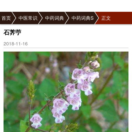
首页
中医常识
中药词典
中药词典S
正文
石荠苧
2018-11-16