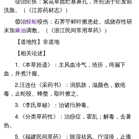
⑨治疟疾：紫花草捻烂塞鼻孔，并煎汤于疟发前
洗脸。（《江苏药材志》）
⑩治
蜈蚣
咬伤：石荠苧鲜叶擦患处。或烧存性研
末加
麻油
调敷。（《浙江民间常用草药》）
【道地性】非道地
【相关论述】
1.《本草拾遗》：主风血冷气，疮疥，痔漏下
血，并煮汁服。
2.汪连仕《采药书》：润肌肤，滋颜色，败疮
毒，止蛇咬、蜂螫，取叶擦之。
3.《李氏草秘》：治诸疖肿毒。
4.《分类草药性》：治痧症，霍乱；解毒，去暑
热。
5.《福建民间草药》：除湿祛风。疗湿疹，止瘙