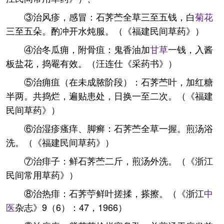
③治风疹，感冒：石荠苎全草三至五钱，白
菊花
三至五朵。酌冲开水炖服。（《福建民间草药》）
④治冬瓜痈，附骨疽：鬼香油加
甘草
一钱，入酱
板盐花，捣罨有效。（汪连仕《采药书》）
⑤治痈疽（在未成脓阶段）：石荠苎叶，加红糖
半两。共捣烂，遍贴患处，日换一至二次。（《福建
民间草药》）
⑥治湿疹瘙痒、脚癣：石荠苎全草一握。煎汤浴
洗。（《福建民间草药》）
⑦治痱子：鲜石荠苎二斤，煎汤外洗。（《浙江
民间常用草药》）
⑧治热痱：石荠苧鲜叶搓揉，搽擦。（《浙江
中
医
杂志》9（6）：47，1966）