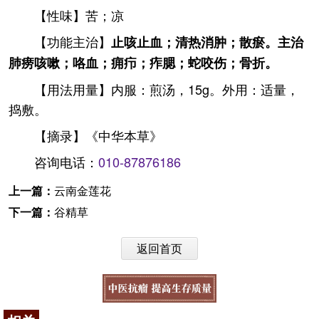
【性味】苦；凉
【功能主治】
止咳止血；清热消肿；散瘀。主治
肺痨咳嗽；咯血；痈疖；痄腮；蛇咬伤；骨折。
【用法用量】内服：煎汤，15g。外用：适量，
捣敷。
【摘录】《中华本草》
咨询电话：
010-87876186
上一篇：
云南金莲花
下一篇：
谷精草
返回首页