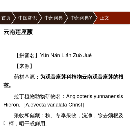
首页
中医常识
中药词典
中药词典Y
正文
云南莲座蕨
【拼音名】Yún Nán Lián Zuò Jué
【来源】
药材基源：
为观音座莲科植物云南观音座莲的根
茎。
拉丁植物动物矿物名：Angiopteris yunnanensis
Hieron.［A.evecta var.alata Christ］
采收和储藏：秋、冬季采收，洗净，除去须根及
叶柄，晒干或鲜用。