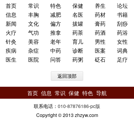
首页
常识
特色
保健
养生
论坛
信息
丰胸
减肥
名医
药材
书籍
新闻
文化
偏方
拔罐
膏药
刮痧
火疗
气功
推拿
药茶
药酒
药浴
针灸
美容
老年
育儿
男性
女性
疾病
杂症
中药
诊断
医案
词典
医生
医院
问答
药粥
砭石
足疗
返回顶部
首页
信息
常识
保健
特色
导航
联系电话：
010-87876186
-
pc版
Copyright © 2013 zhzyw.com