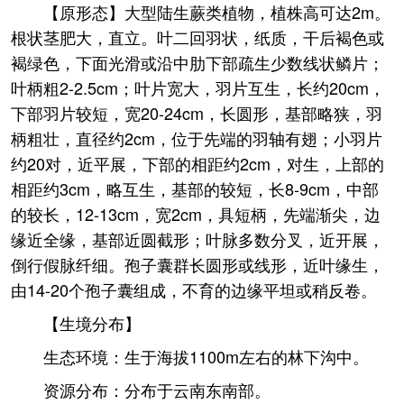
【原形态】大型陆生蕨类植物，植株高可达2m。
根状茎肥大，直立。叶二回羽状，纸质，干后褐色或
褐绿色，下面光滑或沿中肋下部疏生少数线状鳞片；
叶柄粗2-2.5cm；叶片宽大，羽片互生，长约20cm，
下部羽片较短，宽20-24cm，长圆形，基部略狭，羽
柄粗壮，直径约2cm，位于先端的羽轴有翅；小羽片
约20对，近平展，下部的相距约2cm，对生，上部的
相距约3cm，略互生，基部的较短，长8-9cm，中部
的较长，12-13cm，宽2cm，具短柄，先端渐尖，边
缘近全缘，基部近圆截形；叶脉多数分叉，近开展，
倒行假脉纤细。孢子囊群长圆形或线形，近叶缘生，
由14-20个孢子囊组成，不育的边缘平坦或稍反卷。
【生境分布】
生态环境：生于海拔1100m左右的林下沟中。
资源分布：分布于云南东南部。