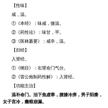
【性味】
咸，温。
①《本经》：味咸，微温。
②《药性论》：味甘，平。
③《医林纂要》：咸辛，温。
【归经】
入肾经。
①《纲目》：右肾命门气分。
②《雷公炮制药性解》：入肾经。
【功能主治】
温补命门。治下焦虚寒，腰膝冷痹，男子阳痿，
女子宫冷，癥瘕崩漏。