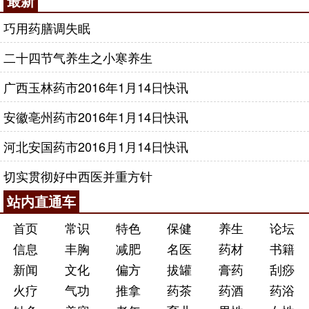
最新
巧用药膳调失眠
二十四节气养生之小寒养生
广西玉林药市2016年1月14日快讯
安徽亳州药市2016年1月14日快讯
河北安国药市2016月1月14日快讯
切实贯彻好中西医并重方针
站内直通车
首页
常识
特色
保健
养生
论坛
信息
丰胸
减肥
名医
药材
书籍
新闻
文化
偏方
拔罐
膏药
刮痧
火疗
气功
推拿
药茶
药酒
药浴