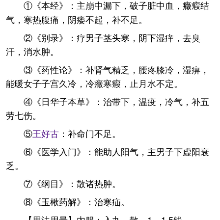
①《本经》：主崩中漏下，破子脏中血，癥瘕结
气，寒热腹痛，阴痿不起，补不足。
②《别录》：疗男子茎头寒，阴下湿痒，去臭
汗，消水肿。
③《药性论》：补肾气精乏，腰疼膝冷，湿痹，
能暖女子子宫久冷，冷癥寒瘕，止月水不定。
④《日华子本草》：治带下，温疫，冷气，补五
劳七伤。
⑤
王好古
：补命门不足。
⑥《医学入门》：能助人阳气，主男子下虚阳衰
乏。
⑦《纲目》：散诸热肿。
⑧《玉楸药解》：治寒疝。
【用法用量】内服：入丸、散，1～1.5钱。