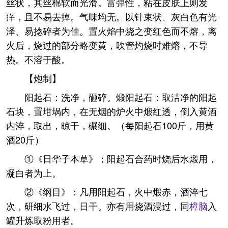
丝状，其丝棉软而光滑。富弹性，粘在皮肤上则发
痒，且不易去掉。气味均无。以针束状、灰白色有光
泽、易捻碎者为佳。置火焰中烧之变红色而不熔，离
火后，烧过的部分略变黄，吹管灼烧时难熔，不导
热。不溶于酸。
【炮制】
阳起石：洗净，砸碎。煅阳起石：取洁净的阳起
石块，置坩埚内，在无烟的炉火中煅红透，倒入黄酒
内淬，取出，晾干，碾细。（每阳起石100斤，用黄
酒20斤）
①《日华子本草》；阳起石合药时烧后水煅用，
凝白者为上。
②《纲目》：凡用阳起石，火中煅赤，酒淬七
次，研细水飞过，日干。亦有用烧酒浸过，同
樟脑
入
罐升炼取粉用者。