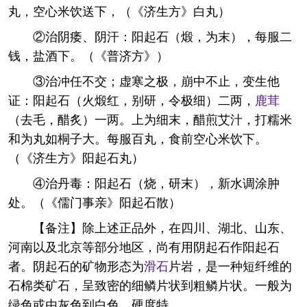
丸，空心米饮送下，（《济生方》白丸）
②治阴痿、阴汗：阳起石（煅，为末），每服二
钱，盐酒下。（《普济方》）
③治冲任不交；虚寒之极，崩中不止，变生他
证：阳起石（火煅红，别研，令极细）二两，
鹿茸
（去毛，醋炙）一两。上为细末，醋煎艾汁，打糯米
和为丸如桐子大。每服百丸，食前空心米饮下。
（《济生方》阳起石丸）
④治丹毒：阳起石（烧，研末），新水调涂肿
处。（《儒门事亲》阳起石散）
【备注】除上述正品外，在四川、湖北、山东、
河南以及北京等部分地区，尚有用阴起石作阳起石
者。阴起石的矿物形态为
滑石
片岩，是一种短纤维的
石棉类矿石，呈致密的细鳞片状到粗鳞片状。一般为
绿色或由灰色到白色。硬度特