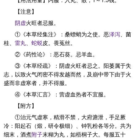
【注意】
阴虚
火旺者忌服。
①《本草经集注》：桑螵蛸为之使。恶
泽泻
、菌
桂、
雷丸
、
蛇蜕
皮。畏菟丝。
②《药性论》：恶石葵。忌羊血。
③《本草经疏》：阴虚火旺者忌之。阳萎属于失
志，以致火气闭密不得发越而然，及崩中带下由于火
盛而非虚寒者，并不得服。
④《本草汇言》：营虚血热者不宜服。
【附方】
①治元气虚寒，精滑不禁，大府溏泄，手足厥
冷：阳起石（煅，研令极细）、钟乳粉各等分。共为
细末，酒煮
附子
末糊为丸，如梧桐子大。每服五十