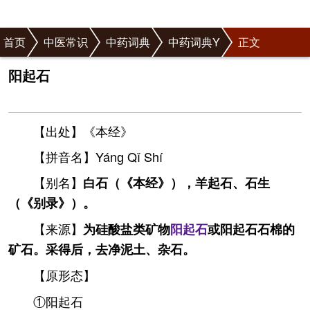
首页
中医常识
中药词典
中药词典Y
正文
阳起石
【出处】《本经》
【拼音名】Yánɡ Qǐ Shí
【别名】
白石（《本经》），羊起石、石生
（《别录》）。
【来源】
为硅酸盐类矿物
阳起石
或阳起石石棉的
矿石。采得后，去净泥土、杂石。
【原形态】
①阳起石