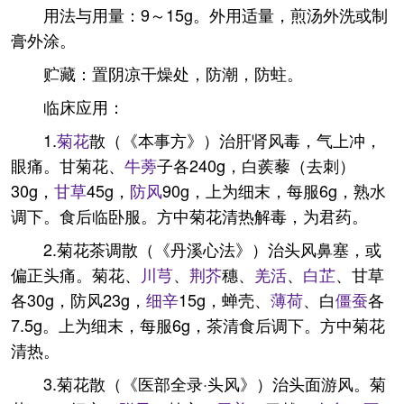
用法与用量：9～15g。外用适量，煎汤外洗或制
膏外涂。
贮藏：置阴凉干燥处，防潮，防蛀。
临床应用：
1.
菊花
散（《本事方》）治肝肾风毒，气上冲，
眼痛。甘菊花、
牛蒡
子各240g，白蒺藜（去刺）
30g，
甘草
45g，
防风
90g，上为细末，每服6g，熟水
调下。食后临卧服。方中菊花清热解毒，为君药。
2.菊花茶调散（《丹溪心法》）治头风鼻塞，或
偏正头痛。菊花、
川芎
、
荆芥
穗、
羌活
、
白芷
、甘草
各30g，防风23g，
细辛
15g，蝉壳、
薄荷
、白
僵蚕
各
7.5g。上为细末，每服6g，茶清食后调下。方中菊花
清热。
3.菊花散（《医部全录·头风》）治头面游风。菊