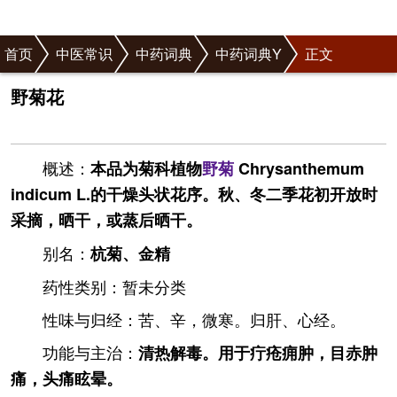
首页
中医常识
中药词典
中药词典Y
正文
野菊花
概述：
本品为菊科植物
野菊
Chrysanthemum
indicum L.的干燥头状花序。秋、冬二季花初开放时
采摘，晒干，或蒸后晒干。
别名：
杭菊、金精
药性类别：暂未分类
性味与归经：苦、辛，微寒。归肝、心经。
功能与主治：
清热解毒。用于疔疮痈肿，目赤肿
痛，头痛眩晕。