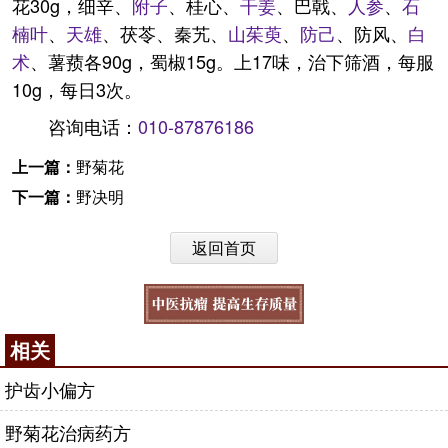
花30g，细辛、
附子
、桂心、
干姜
、巴戟、
人参
、
石
楠叶
、
天雄
、茯苓、秦艽、
山茱萸
、
防己
、防风、
白
术
、薯蓣各90g，蜀椒15g。上17味，治下筛酒，每服
10g，每日3次。
咨询电话：
010-87876186
上一篇：
野菊花
下一篇：
野决明
返回首页
相关
护齿小偏方
野菊花治病药方