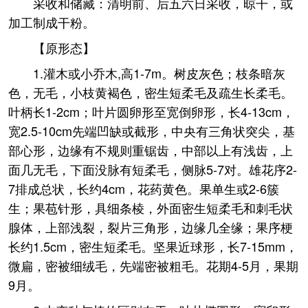
采收和储藏：清明前、后五六日采收，晾干，或
加工制成干粉。
【原形态】
1.灌木或小乔木,高1-7m。树皮灰色；枝条暗灰
色，无毛，小枝黄褐色，密生短柔毛及疏生长柔毛。
叶柄长1-2cm；叶片圆卵形至宽倒卵形，长4-13cm，
宽2.5-10cm先端凹缺或截形，中央有三角状突尖，基
部心形，边缘有不规则重锯齿，中部以上有浅齿，上
面几无毛，下面没脉有短柔毛，侧脉5-7对。雄花序2-
7排成总状，长约4cm，花药黄色。果单生或2-6簇
生；果苞针形，具细条棱，外面密生短柔毛和刺毛状
腺体，上部浅裂，裂片三角形，边缘几全缘；果序梗
长约1.5cm，密生短柔毛。坚果近球形，长7-15mm，
微扁，密被细绒毛，先端密被粗毛。花期4-5月，果期
9月。