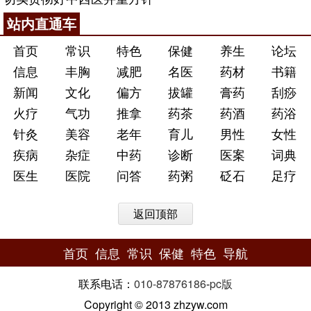
站内直通车
首页
常识
特色
保健
养生
论坛
信息
丰胸
减肥
名医
药材
书籍
新闻
文化
偏方
拔罐
膏药
刮痧
火疗
气功
推拿
药茶
药酒
药浴
针灸
美容
老年
育儿
男性
女性
疾病
杂症
中药
诊断
医案
词典
医生
医院
问答
药粥
砭石
足疗
返回顶部
首页
信息
常识
保健
特色
导航
联系电话：
010-87876186
-
pc版
Copyright © 2013 zhzyw.com