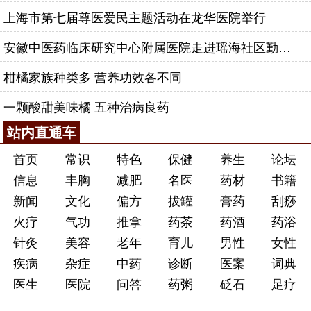
上海市第七届尊医爱民主题活动在龙华医院举行
安徽中医药临床研究中心附属医院走进瑶海社区勤劳社居委
柑橘家族种类多 营养功效各不同
一颗酸甜美味橘 五种治病良药
站内直通车
首页
常识
特色
保健
养生
论坛
信息
丰胸
减肥
名医
药材
书籍
新闻
文化
偏方
拔罐
膏药
刮痧
火疗
气功
推拿
药茶
药酒
药浴
针灸
美容
老年
育儿
男性
女性
疾病
杂症
中药
诊断
医案
词典
医生
医院
问答
药粥
砭石
足疗