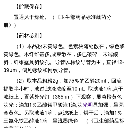
【贮藏保存】
置通风干燥处。（《卫生部药品标准藏药分
册》）
【药材鉴别】
（1）本品粉末黄绿色。色素块随处散在，绿色或
黄绿色。木纤维甚多,成束散在，多已破碎，末端倾
斜，纤维壁具斜纹孔。导管以梯纹导管为主，直径12-
39μm，偶见螺纹和网纹导管。
（2）取本品粗粉2g，加75％的乙醇20ml，回流
提取半小时，滤过,滤液浓缩至10ml。取滤液1滴,点于
滤纸上，置紫外光灯（365nm）下观察，显淡橙黄色
荧光；滴加1％乙酸镁甲酸液1滴,荧
光明
显加强，呈亮
金黄色。另取滤液1滴，点滤纸上，烘干后，滴加1％
三氯化铁乙醇液1滴，呈浅墨绿色。（《卫生部药品标