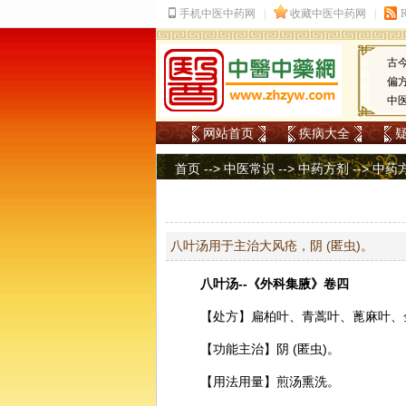
古
偏
中
网站首页
疾病大全
首页
-->
中医常识
-->
中药方剂
-->
中药
八叶汤用于主治大风疮，阴 (匿虫)。
八叶汤--《
外科
集腋》卷四
【处方】扁柏叶、
青蒿
叶、蓖麻叶、
【功能主治】阴 (匿虫)。
【用法用量】煎汤熏洗。