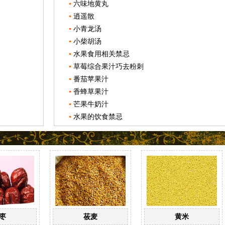
六味地黄丸
逍遥散
小青龙汤
小柴胡汤
水果食用相关禁忌
草莓综合果汁巧去粉刺
番茄苹果汁
香蜂草果汁
芒果牛奶汁
水果的饮食禁忌
枣
莜麦
黄米