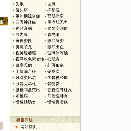
失眠
面瘫
偏头痛
抑郁症
更年期综合症
面肌痉挛
点击
三叉神经痛
重症肌无力
神经衰弱
脊髓空洞症
白内障
青光眼
黄斑变性
眼底病变
黄斑裂孔
眼底出血
视神经萎缩
玻璃体浑浊
视网膜色素变性
心肌炎
白塞氏病
红斑狼疮
干燥综合征
硬皮病
风湿类风湿
坐骨神经痛
股骨头坏死
骨髓炎
腰椎间盘突出
强直性脊柱炎
颈椎病
间质性肺炎
慢性结肠炎
慢性胃溃疡
栏目导航
网站首页