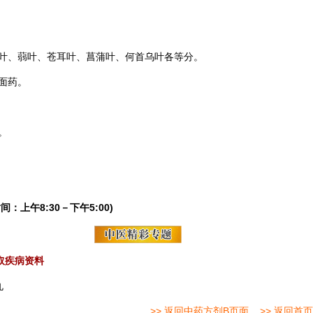
叶、蒻叶、苍耳叶、菖蒲叶、
何首乌
叶各等分。
面药。
。
间：上午8:30－下午5:00)
取疾病资料
丸
>> 返回中药方剂B页面
>> 返回首页