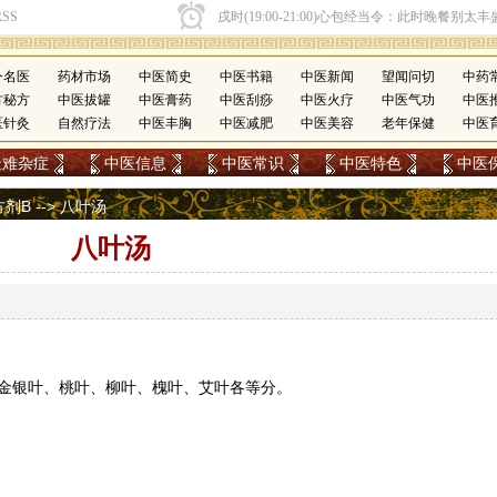
今名医
药材市场
中医简史
中医书籍
中医新闻
望闻问切
中药
方秘方
中医拔罐
中医膏药
中医刮痧
中医火疗
中医气功
中医
医针灸
自然疗法
中医丰胸
中医减肥
中医美容
老年保健
中医
疑难杂症
中医信息
中医常识
中医特色
中医
方剂B
--> 八叶汤
八叶汤
金银叶、桃叶、柳叶、槐叶、
艾叶
各等分。