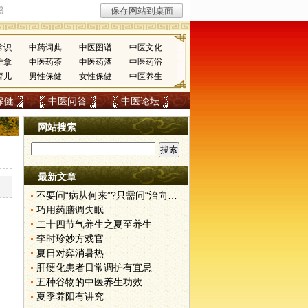
常识
中药词典
中医图谱
中医文化
推拿
中医药茶
中医药酒
中医药浴
育儿
男性保健
女性保健
中医养生
保健
中医问答
中医论坛
网站搜索
最新文章
不要问“病从何来”?只需问“治向何去”?
巧用药膳调失眠
二十四节气养生之夏至养生
李时珍妙方戏官
夏日对弈消暑热
肝硬化患者日常调护有宜忌
五种谷物的中医养生功效
夏季养阳有讲究