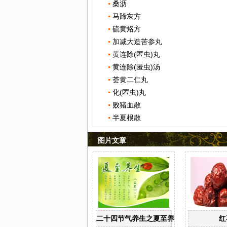
桑沥
马蹄灰方
硫黄烙方
加减大造苦参丸
黄连除(匿虫)丸
黄连除(匿虫)汤
荟黄二仁丸
化(匿虫)丸
败猪血散
半夏根散
图片文章
二十四节气养生之夏至养生
红