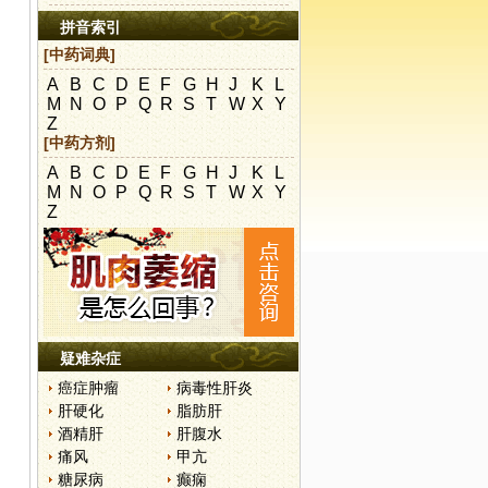
拼音索引
[中药词典]
A
B
C
D
E
F
G
H
J
K
L
M
N
O
P
Q
R
S
T
W
X
Y
Z
[中药方剂]
A
B
C
D
E
F
G
H
J
K
L
M
N
O
P
Q
R
S
T
W
X
Y
Z
疑难杂症
癌症肿瘤
病毒性肝炎
肝硬化
脂肪肝
酒精肝
肝腹水
痛风
甲亢
糖尿病
癫痫