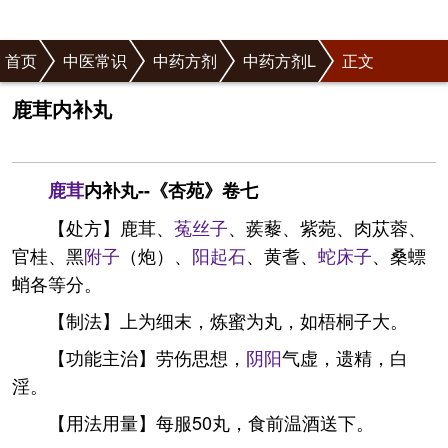
首页
中医常识
中药方剂
中药方剂L
正文
鹿茸内补丸
鹿茸
内补丸--《杏苑》卷七
【处方】鹿茸、
菟丝子
、蒺藜、紫菀、肉苁蓉、
官桂、黑
附子
（炮）、
阳起石
、黄耆、
蛇床子
、桑螵
蛸各等分。
【制法】上为细末，炼蜜为丸，如梧桐子大。
【功能主治】劳伤思想，
阴阳
气虚，遗精，白
淫。
【用法用量】每服50丸，食前温酒送下。