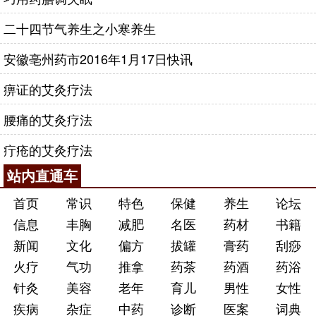
二十四节气养生之小寒养生
安徽亳州药市2016年1月17日快讯
痹证的艾灸疗法
腰痛的艾灸疗法
疔疮的艾灸疗法
站内直通车
首页
常识
特色
保健
养生
论坛
信息
丰胸
减肥
名医
药材
书籍
新闻
文化
偏方
拔罐
膏药
刮痧
火疗
气功
推拿
药茶
药酒
药浴
针灸
美容
老年
育儿
男性
女性
疾病
杂症
中药
诊断
医案
词典