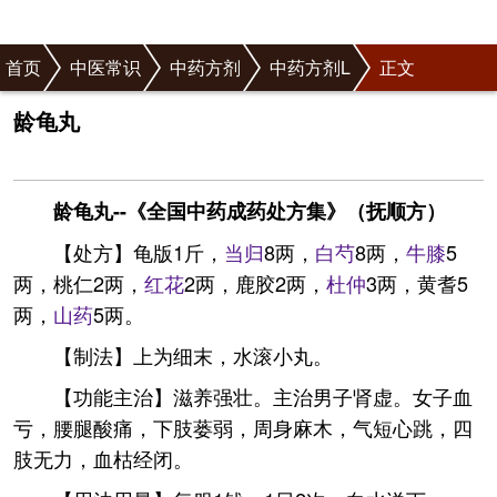
首页
中医常识
中药方剂
中药方剂L
正文
龄龟丸
龄龟丸--《全国中药成药处方集》（抚顺方）
【处方】龟版1斤，
当归
8两，
白芍
8两，
牛膝
5
两，桃仁2两，
红花
2两，鹿胶2两，
杜仲
3两，黄耆5
两，
山药
5两。
【制法】上为细末，水滚小丸。
【功能主治】滋养强壮。主治男子肾虚。女子血
亏，腰腿酸痛，下肢蒌弱，周身麻木，气短心跳，四
肢无力，血枯经闭。