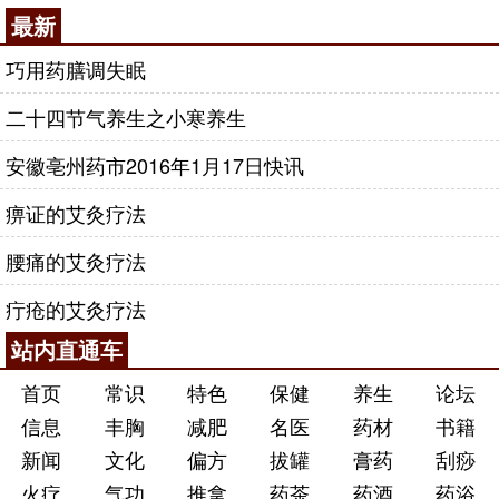
最新
巧用药膳调失眠
二十四节气养生之小寒养生
安徽亳州药市2016年1月17日快讯
痹证的艾灸疗法
腰痛的艾灸疗法
疔疮的艾灸疗法
站内直通车
首页
常识
特色
保健
养生
论坛
信息
丰胸
减肥
名医
药材
书籍
新闻
文化
偏方
拔罐
膏药
刮痧
火疗
气功
推拿
药茶
药酒
药浴