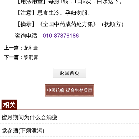
【用法用量】每服1钱，1日2次，白水送下。
【注意】忌食生冷。孕妇勿服。
【摘录】《全国中药成药处方集》（抚顺方）
咨询电话：
010-87876186
上一篇：
龙乳膏
下一篇：
黎洞膏
返回首页
相关
蜜月期间为什么会消瘦
党参酒(下痢泄泻)