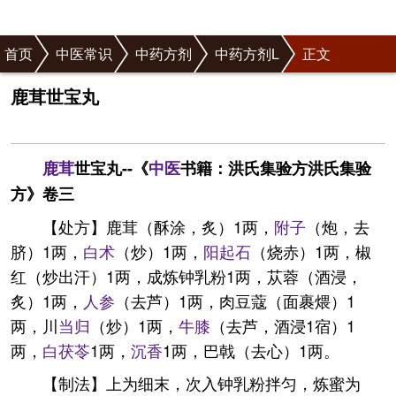
首页
中医常识
中药方剂
中药方剂L
正文
鹿茸世宝丸
鹿茸
世宝丸--《
中医
书籍：洪氏集验方洪氏集验
方》卷三
【处方】鹿茸（酥涂，炙）1两，
附子
（炮，去
脐）1两，
白术
（炒）1两，
阳起石
（烧赤）1两，椒
红（炒出汗）1两，成炼钟乳粉1两，苁蓉（酒浸，
炙）1两，
人参
（去芦）1两，肉豆蔻（面裹煨）1
两，川
当归
（炒）1两，
牛膝
（去芦，酒浸1宿）1
两，
白茯苓
1两，
沉香
1两，巴戟（去心）1两。
【制法】上为细末，次入钟乳粉拌匀，炼蜜为