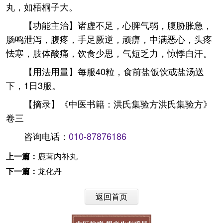
丸，如梧桐子大。
【功能主治】诸虚不足，心脾气弱，腹胁胀急，
肠鸣泄泻，腹疼，手足厥逆，顽痹，中满恶心，头疼
怯寒，肢体酸痛，饮食少思，气短乏力，惊悸自汗。
【用法用量】每服40粒，食前盐饭饮或盐汤送
下，1日3服。
【摘录】《中医书籍：洪氏集验方洪氏集验方》
卷三
咨询电话：
010-87876186
上一篇：
鹿茸内补丸
下一篇：
龙化丹
返回首页