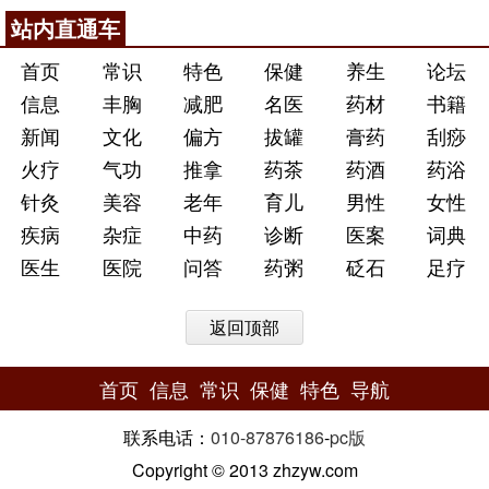
站内直通车
首页
常识
特色
保健
养生
论坛
信息
丰胸
减肥
名医
药材
书籍
新闻
文化
偏方
拔罐
膏药
刮痧
火疗
气功
推拿
药茶
药酒
药浴
针灸
美容
老年
育儿
男性
女性
疾病
杂症
中药
诊断
医案
词典
医生
医院
问答
药粥
砭石
足疗
返回顶部
首页
信息
常识
保健
特色
导航
联系电话：
010-87876186
-
pc版
Copyright © 2013 zhzyw.com