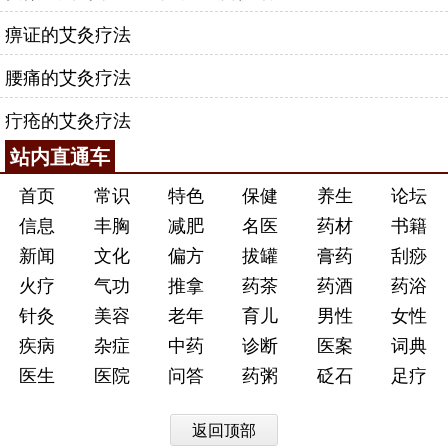
痹证的艾灸疗法
腰痛的艾灸疗法
疔疮的艾灸疗法
站内直通车
首页
常识
特色
保健
养生
论坛
信息
丰胸
减肥
名医
药材
书籍
新闻
文化
偏方
拔罐
膏药
刮痧
火疗
气功
推拿
药茶
药酒
药浴
针灸
美容
老年
育儿
男性
女性
疾病
杂症
中药
诊断
医案
词典
医生
医院
问答
药粥
砭石
足疗
返回顶部