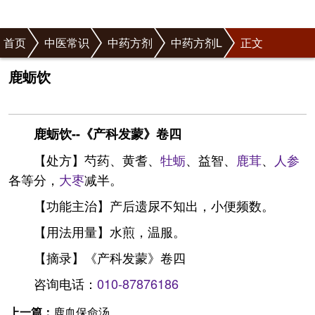
首页
中医常识
中药方剂
中药方剂L
正文
鹿蛎饮
鹿蛎饮--《产科发蒙》卷四
【处方】芍药、黄耆、
牡蛎
、益智、
鹿茸
、
人参
各等分，
大枣
减半。
【功能主治】产后遗尿不知出，小便频数。
【用法用量】水煎，温服。
【摘录】《产科发蒙》卷四
咨询电话：
010-87876186
上一篇：
鹿血保命汤