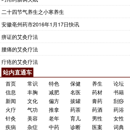
二十四节气养生之小寒养生
安徽亳州药市2016年1月17日快讯
痹证的艾灸疗法
腰痛的艾灸疗法
疔疮的艾灸疗法
站内直通车
首页
常识
特色
保健
养生
论坛
信息
丰胸
减肥
名医
药材
书籍
新闻
文化
偏方
拔罐
膏药
刮痧
火疗
气功
推拿
药茶
药酒
药浴
针灸
美容
老年
育儿
男性
女性
疾病
杂症
中药
诊断
医案
词典