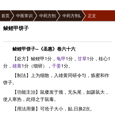
首页
中医常识
中药方剂
中药方剂L
正文
鲮鲤甲饼子
鲮鲤甲饼子--《圣惠》卷六十六
【处方】鲮鲤甲1分，
龟甲
1分，
甘草
1分，桂心1
分，
雄黄
1分（细研），
干姜
1分。
【制法】上为细散，入雄黄同研令匀，炼蜜和作
饼子。
【功能主治】鼠瘘发于颈，无头尾，如鼷鼠大，
使人寒热，此得之于鼠毒。
【用法用量】可疮子大小，贴,日换2次。