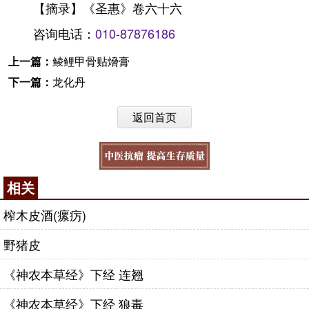
【摘录】《圣惠》卷六十六
咨询电话：
010-87876186
上一篇：
鲮鲤甲骨贴熁膏
下一篇：
龙化丹
返回首页
相关
榨木皮酒(瘰疠)
野猪皮
《神农本草经》下经 连翘
《神农本草经》下经 狼毒