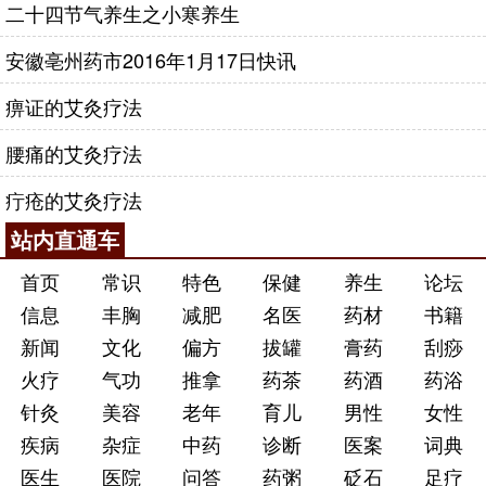
二十四节气养生之小寒养生
安徽亳州药市2016年1月17日快讯
痹证的艾灸疗法
腰痛的艾灸疗法
疔疮的艾灸疗法
站内直通车
首页
常识
特色
保健
养生
论坛
信息
丰胸
减肥
名医
药材
书籍
新闻
文化
偏方
拔罐
膏药
刮痧
火疗
气功
推拿
药茶
药酒
药浴
针灸
美容
老年
育儿
男性
女性
疾病
杂症
中药
诊断
医案
词典
医生
医院
问答
药粥
砭石
足疗