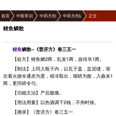
首页
中医常识
中药方剂
中药方剂L
正文
鲤鱼鳞散
鲤鱼
鳞散--《普济方》卷三五一
【处方】鲤鱼鳞2两，乱发1两，故徘帛1两。
【制法】上同入瓶子内，以瓦子盖，盐泥缝，渐
次着火烧令通赤为度，候冷取出，细研为散，入曲末1
两，更同研令匀。
【功能主治】产后腹痛。
【用法用量】以热酒调下2钱，不拘时候。
【摘录】《普济方》卷三五一