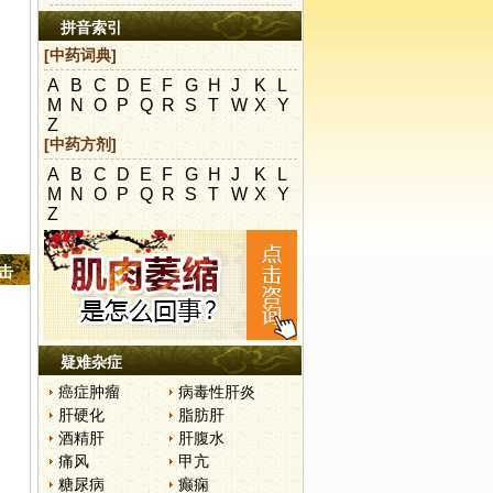
拼音索引
[中药词典]
A
B
C
D
E
F
G
H
J
K
L
M
N
O
P
Q
R
S
T
W
X
Y
Z
[中药方剂]
A
B
C
D
E
F
G
H
J
K
L
M
N
O
P
Q
R
S
T
W
X
Y
Z
点击
疑难杂症
癌症肿瘤
病毒性肝炎
肝硬化
脂肪肝
酒精肝
肝腹水
痛风
甲亢
糖尿病
癫痫