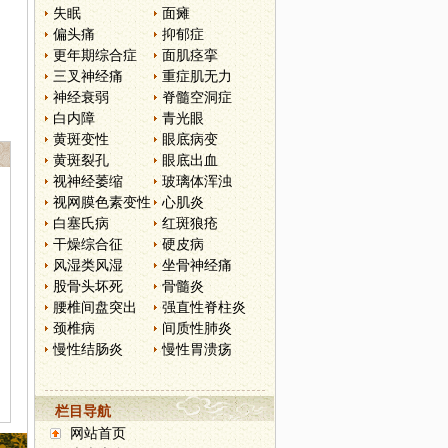
失眠
面瘫
偏头痛
抑郁症
更年期综合症
面肌痉挛
三叉神经痛
重症肌无力
神经衰弱
脊髓空洞症
白内障
青光眼
黄斑变性
眼底病变
黄斑裂孔
眼底出血
视神经萎缩
玻璃体浑浊
视网膜色素变性
心肌炎
白塞氏病
红斑狼疮
干燥综合征
硬皮病
风湿类风湿
坐骨神经痛
股骨头坏死
骨髓炎
腰椎间盘突出
强直性脊柱炎
颈椎病
间质性肺炎
慢性结肠炎
慢性胃溃疡
栏目导航
网站首页