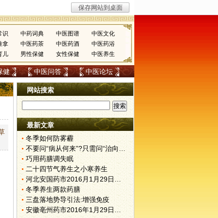
常识
中药词典
中医图谱
中医文化
推拿
中医药茶
中医药酒
中医药浴
育儿
男性保健
女性保健
中医养生
保健
中医问答
中医论坛
网站搜索
最新文章
草
冬季如何防雾霾
不要问“病从何来”?只需问“治向何去”?
巧用药膳调失眠
二十四节气养生之小寒养生
河北安国药市2016月1月29日快讯
冬季养生两款药膳
三盘落地势导引法:增强免疫
安徽亳州药市2016年1月29日快讯