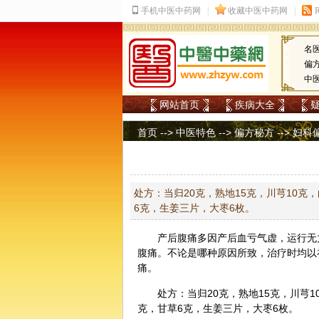
名
偏
中
网站首页
疾病大全
首页
-->
中医特色
-->
偏方秘方
-->
妇科
处方：当归20克，熟地15克，川芎10克，
6克，生姜三片，大枣6枚。
产后腹痛多因产后血亏气虚，运行无
腹痛。不论是哪种原因所致，治疗时均以
痛。
处方：
当归
20克，熟地15克，
川芎
1
克，
甘草
6克，
生姜
三片，
大枣
6枚。