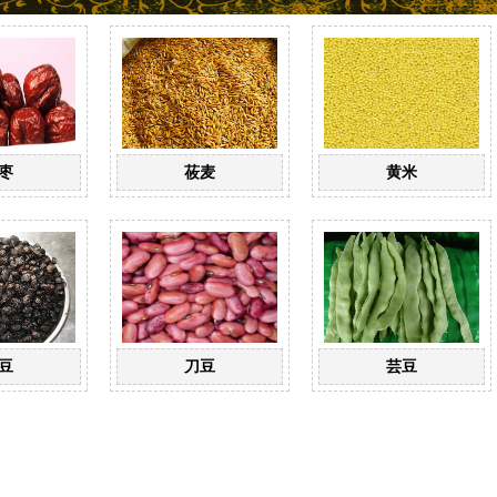
枣
莜麦
黄米
豆
刀豆
芸豆