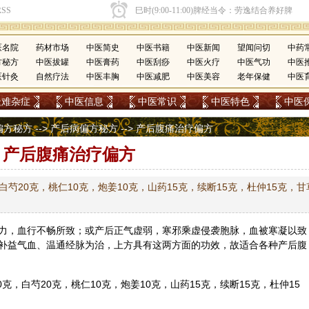
医名院
药材市场
中医简史
中医书籍
中医新闻
望闻问切
中药
方秘方
中医拔罐
中医膏药
中医刮痧
中医火疗
中医气功
中医
医针灸
自然疗法
中医丰胸
中医减肥
中医美容
老年保健
中医
疑难杂症
中医信息
中医常识
中医特色
中医
偏方秘方
-->
产后病偏方秘方
--> 产后腹痛治疗偏方
产后腹痛治疗偏方
白芍20克，桃仁10克，炮姜10克，山药15克，续断15克，杜仲15克，甘
力，血行不畅所致；或产后正气虚弱，寒邪乘虚侵袭胞脉，血被寒凝以致
补益气血、温通
经脉
为治，上方具有这两方面的功效，故适合各种产后腹
0克，
白芍
20克，桃仁10克，炮姜10克，
山药
15克，
续断
15克，
杜仲
15