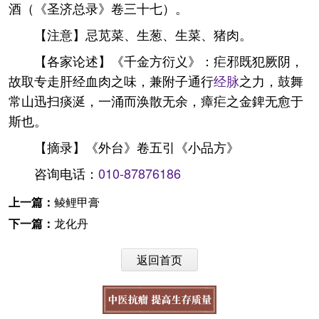
酒（《圣济总录》卷三十七）。
【注意】忌苋菜、生葱、生菜、猪肉。
【各家论述】《千金方衍义》：疟邪既犯厥阴，
故取专走肝经血肉之味，兼附子通行
经脉
之力，鼓舞
常山迅扫痰涎，一涌而涣散无余，瘴疟之金錍无愈于
斯也。
【摘录】《外台》卷五引《小品方》
咨询电话：
010-87876186
上一篇：
鲮鲤甲膏
下一篇：
龙化丹
返回首页