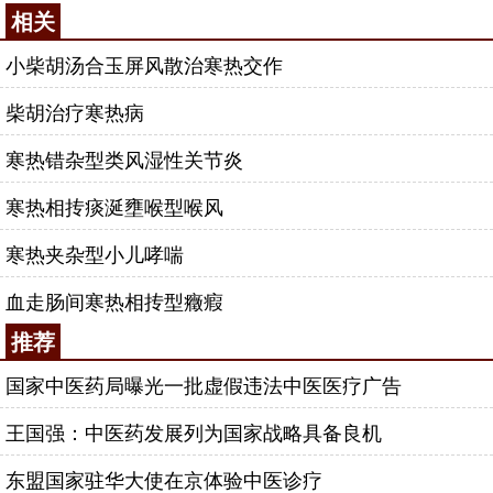
相关
小柴胡汤合玉屏风散治寒热交作
柴胡治疗寒热病
寒热错杂型类风湿性关节炎
寒热相抟痰涎壅喉型喉风
寒热夹杂型小儿哮喘
血走肠间寒热相抟型癥瘕
推荐
国家中医药局曝光一批虚假违法中医医疗广告
王国强：中医药发展列为国家战略具备良机
东盟国家驻华大使在京体验中医诊疗