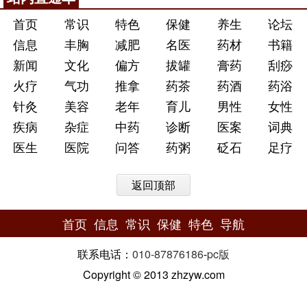
首页
常识
特色
保健
养生
论坛
信息
丰胸
减肥
名医
药材
书籍
新闻
文化
偏方
拔罐
膏药
刮痧
火疗
气功
推拿
药茶
药酒
药浴
针灸
美容
老年
育儿
男性
女性
疾病
杂症
中药
诊断
医案
词典
医生
医院
问答
药粥
砭石
足疗
返回顶部
首页
信息
常识
保健
特色
导航
联系电话：
010-87876186
-
pc版
Copyright © 2013 zhzyw.com