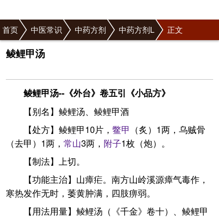
首页
中医常识
中药方剂
中药方剂L
正文
鲮鲤甲汤
鲮鲤甲汤--《外台》卷五引《小品方》
【别名】鲮鲤汤、鲮鲤甲酒
【处方】鲮鲤甲10片，
鳖甲
（炙）1两，乌贼骨
（去甲）1两，
常山
3两，
附子
1枚（炮）。
【制法】上切。
【功能主治】山瘴疟。南方山岭溪源瘴气毒作，
寒热发作无时，萎黄肿满，四肢痹弱。
【用法用量】鲮鲤汤（《千金》卷十）、鲮鲤甲