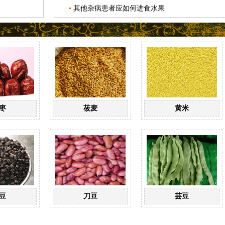
其他杂病患者应如何进食水果
枣
莜麦
黄米
豆
刀豆
芸豆