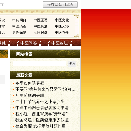
常识
中药词典
中医图谱
中医文化
推拿
中医药茶
中医药酒
中医药浴
育儿
男性保健
女性保健
中医养生
保健
中医问答
中医论坛
网站搜索
最新文章
冬季如何防雾霾
不要问“病从何来”?只需问“治向何去”?
巧用药膳调失眠
二十四节气养生之小寒养生
中医中药网患者患者援助申请
程小红：西北肾病学“开垦者”
我国将建中医药健康服务认证体系
整合资源 发挥示范引领作用