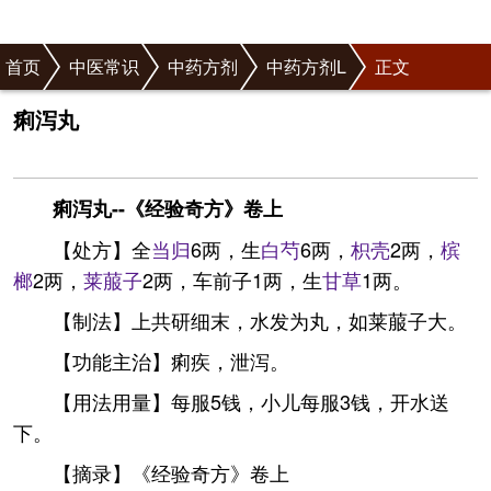
首页
中医常识
中药方剂
中药方剂L
正文
痢泻丸
痢泻丸--《经验奇方》卷上
【处方】全
当归
6两，生
白芍
6两，
枳壳
2两，
槟
榔
2两，
莱菔子
2两，车前子1两，生
甘草
1两。
【制法】上共研细末，水发为丸，如莱菔子大。
【功能主治】痢疾，泄泻。
【用法用量】每服5钱，小儿每服3钱，开水送
下。
【摘录】《经验奇方》卷上