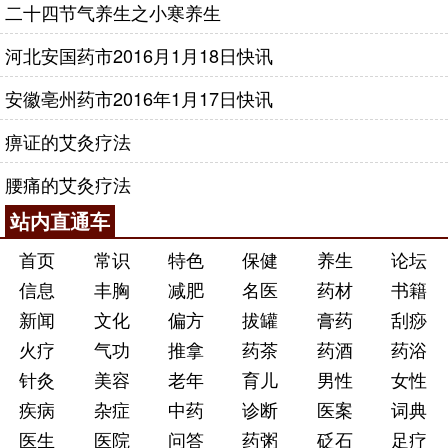
二十四节气养生之小寒养生
河北安国药市2016月1月18日快讯
安徽亳州药市2016年1月17日快讯
痹证的艾灸疗法
腰痛的艾灸疗法
站内直通车
首页
常识
特色
保健
养生
论坛
信息
丰胸
减肥
名医
药材
书籍
新闻
文化
偏方
拔罐
膏药
刮痧
火疗
气功
推拿
药茶
药酒
药浴
针灸
美容
老年
育儿
男性
女性
疾病
杂症
中药
诊断
医案
词典
医生
医院
问答
药粥
砭石
足疗