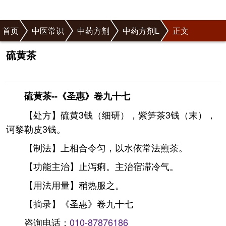
首页
中医常识
中药方剂
中药方剂L
正文
硫黄茶
硫黄茶--《圣惠》卷九十七
【处方】硫黄3钱（细研），紫笋茶3钱（末），
诃黎勒皮3钱。
【制法】上相合令匀，以水依常法煎茶。
【功能主治】止泻痢。主治宿滞冷气。
【用法用量】稍热服之。
【摘录】《圣惠》卷九十七
咨询电话：
010-87876186