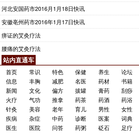
河北安国药市2016月1月18日快讯
安徽亳州药市2016年1月17日快讯
痹证的艾灸疗法
腰痛的艾灸疗法
站内直通车
首页
常识
特色
保健
养生
论坛
信息
丰胸
减肥
名医
药材
书籍
新闻
文化
偏方
拔罐
膏药
刮痧
火疗
气功
推拿
药茶
药酒
药浴
针灸
美容
老年
育儿
男性
女性
疾病
杂症
中药
诊断
医案
词典
医生
医院
问答
药粥
砭石
足疗