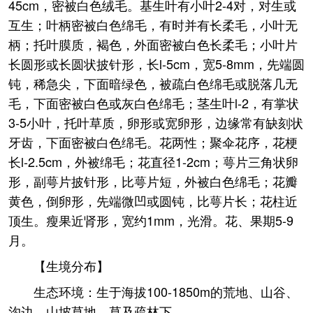
45cm，密被白色绒毛。基生叶有小叶2-4对，对生或
互生；叶柄密被白色绵毛，有时并有长柔毛，小叶无
柄；托叶膜质，褐色，外面密被白色长柔毛；小叶片
长圆形或长圆状披针形，长l-5cm，宽5-8mm，先端圆
钝，稀急尖，下面暗绿色，被疏白色绵毛或脱落几无
毛，下面密被白色或灰白色绵毛；茎生叶l-2，有掌状
3-5小叶，托叶草质，卵形或宽卵形，边缘常有缺刻状
牙齿，下面密被白色绵毛。花两性；聚伞花序，花梗
长l-2.5cm，外被绵毛；花直径1-2cm；萼片三角状卵
形，副萼片披针形，比萼片短，外被白色绵毛；花瓣
黄色，倒卵形，先端微凹或圆钝，比萼片长；花柱近
顶生。瘦果近肾形，宽约1mm，光滑。花、果期5-9
月。
【生境分布】
生态环境：生于海拔100-1850m的荒地、山谷、
沟边、山坡草地、草及疏林下。