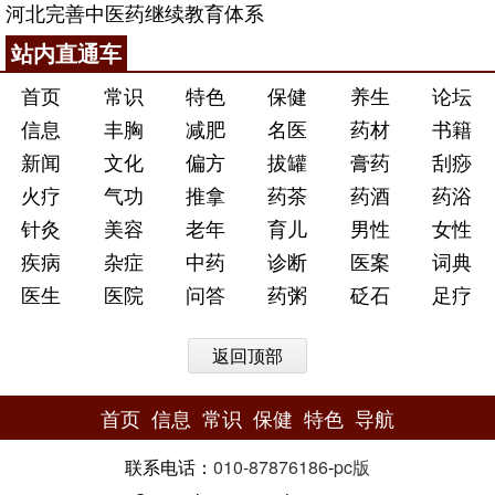
河北完善中医药继续教育体系
站内直通车
首页
常识
特色
保健
养生
论坛
信息
丰胸
减肥
名医
药材
书籍
新闻
文化
偏方
拔罐
膏药
刮痧
火疗
气功
推拿
药茶
药酒
药浴
针灸
美容
老年
育儿
男性
女性
疾病
杂症
中药
诊断
医案
词典
医生
医院
问答
药粥
砭石
足疗
返回顶部
首页
信息
常识
保健
特色
导航
联系电话：
010-87876186
-
pc版