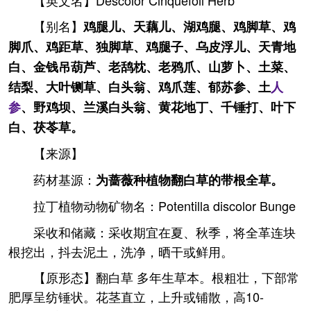
【英文名】Descolor Cinquefoil Herb
【别名】
鸡腿儿、天藕儿、湖鸡腿、鸡脚草、鸡
脚爪、鸡距草、独脚草、鸡腿子、乌皮浮儿、天青地
白、金钱吊葫芦、老鸹枕、老鸦爪、山萝卜、土菜、
结梨、大叶铡草、白头翁、鸡爪莲、郁苏参、土
人
参
、野鸡坝、兰溪白头翁、黄花地丁、千锤打、叶下
白、茯苓草。
【来源】
药材基源：
为蔷薇种植物翻白草的带根全草。
拉丁植物动物矿物名：Potentilla discolor Bunge
采收和储藏：采收期宜在夏、秋季，将全革连块
根挖出，抖去泥土，洗净，晒干或鲜用。
【原形态】翻白草 多年生草本。根粗壮，下部常
肥厚呈纺锤状。花茎直立，上升或铺散，高10-