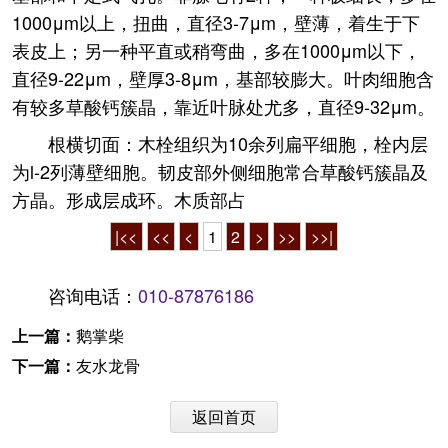
1000μm以上，扭曲，直径3-7μm，壁薄，着生于下
表皮上；另一种平直或稍弯曲，多在1000μm以下，
直径9-22μm，壁厚3-8μm，基部较膨大。叶肉细胞含
有较多草酸钙簇晶，靠近叶脉处尤多，直径9-32μm。
根横切面：木栓组织为10余列扁平细胞，栓内层
为l-2列薄壁细胞。韧皮部外侧细胞常合草酸钙簇晶及
方晶。形成层成环。木质部占
|<<
<<
<
1
2
>
>>
>>|
咨询电话：
010-87876186
上一篇：
鹅掌柴
下一篇：
友水龙骨
返回首页