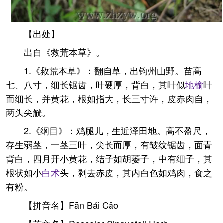
【出处】
出自《救荒本草》。
1.《救荒本草》：翻自草，出钧州山野。苗高
七、八寸，细长锯齿，叶硬厚，背白，其叶似
地榆
叶
而细长，并黄花，根如指大，长三寸许，皮赤肉自，
两头尖觥。
2.《纲目》：鸡腿儿，生近泽田地。高不盈尺，
存生弱茎，一茎三叶，尖长而厚，有皱纹锯齿，面青
背白，四月开小黄花，结子如胡萎子，中有细子，其
根状如小
白术
头，剥去赤皮，其内白色如鸡肉，食之
有粉。
【拼音名】Fān Bái Cǎo