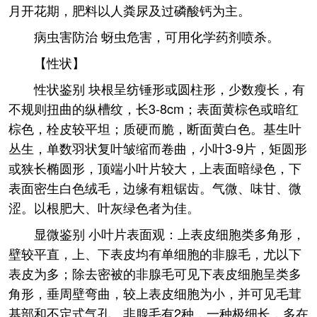
月开花期，肥料以人粪尿及过磷酸钙为主。
病虫害防治 蚜虫危害，可用化学药剂喷杀。
【性状】
性状鉴别 块根呈纺锤形或圆柱形，少数瘦长，有
不规则扭曲的纵槽纹，长3-8cm；表面黄棕色或暗红
棕色，栓皮较平坦；质硬而脆，断面黄白色。基生叶
丛生，单数羽状复叶皱缩而卷曲，小叶3-9片，矩圆形
或狭长椭圆形，顶端小叶片较大，上表面暗绿色，下
表面密生白色绒毛，边缘有粗锯齿。气微、味甘、微
涩。以根肥大、叶灰绿色者为佳。
显微鉴别 小叶片表面观：上表皮细胞类多角形，
壁较平直，上、下表皮均有单细胞的非腺毛，尤以下
表皮为多；除去密被的非腺毛可见下表皮细胞呈类多
角形，垂周壁弯曲，较上表皮细胞为小，并可见毛茸
基部和不定式气孔。非腺毛有2种，一种极细长，多在