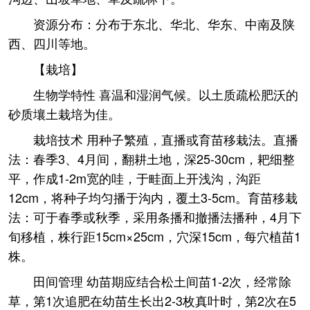
资源分布：分布于东北、华北、华东、中南及陕
西、四川等地。
【栽培】
生物学特性 喜温和湿润气候。以土质疏松肥沃的
砂质壤土栽培为佳。
栽培技术 用种子繁殖，直播或育苗移栽法。直播
法：春季3、4月间，翻耕土地，深25-30cm，耙细整
平，作成1-2m宽的哇，于畦面上开浅沟，沟距
12cm，将种子均匀播于沟内，覆土3-5cm。育苗移栽
法：可于春季或秋季，采用条播和撤播法播种，4月下
旬移植，株行距15cm×25cm，穴深15cm，每穴植苗1
株。
田间管理 幼苗期应结合松土间苗1-2次，经常除
草，第1次追肥在幼苗生长出2-3枚真叶时，第2次在5