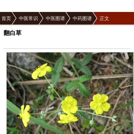
首页
中医常识
中医图谱
中药图谱
正文
翻白草