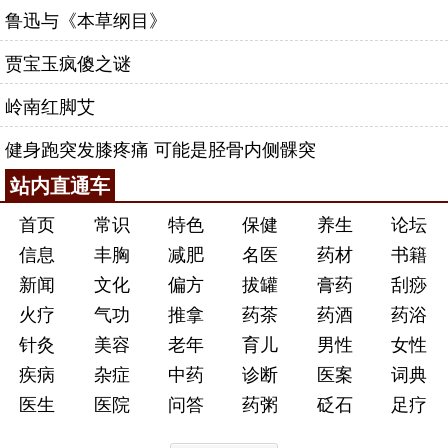
鲁迅与《本草纲目》
贾宝玉疯傻之谜
岭南红脚艾
健身跑突发膝疼痛 可能是胫骨内侧髁突
站内直通车
首页
常识
特色
保健
养生
论坛
信息
丰胸
减肥
名医
药材
书籍
新闻
文化
偏方
拔罐
膏药
刮痧
火疗
气功
推拿
药茶
药酒
药浴
针灸
美容
老年
育儿
男性
女性
疾病
杂症
中药
诊断
医案
词典
医生
医院
问答
药粥
砭石
足疗