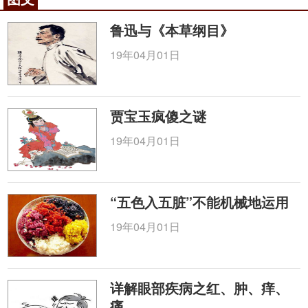
血，阿米巴痢。（《黑龙江省中药材标准2001年》）
鲁迅与《本草纲目》
【用法用量】9-15g。（《黑龙江省中药材标准
2001年》）
19年04月01日
【贮藏保存】置通风干燥处，防霉。（《黑龙江
省中药材标准2001年》）
贾宝玉疯傻之谜
【中药炮制取原药材，除去杂质，洗净，捞出，
19年04月01日
闷润，切成1.5-2.5mm的横片，干燥，筛去灰屑。
（《黑龙江省中药材标准2001年》）
【道地性】非道地
“五色入五脏”不能机械地运用
咨询电话：
010-87876186
19年04月01日
详解眼部疾病之红、肿、痒、
痛