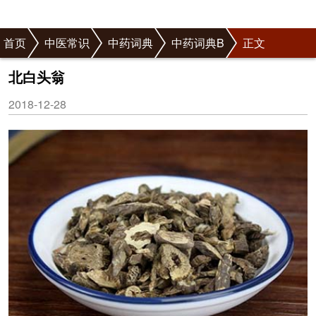
首页
中医常识
中药词典
中药词典B
正文
北白头翁
2018-12-28