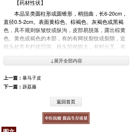
【药材性状】
本品呈类圆柱形或圆锥形，稍扭曲，长6-20cm，
直径0.5-2cm。表面黄棕色、棕褐色、灰褐色或黑褐
色，具不规则纵皱纹或纵沟，皮部易脱落，露出棕黄
色、黄色或褐色的木部，有的有网状裂纹或裂隙，近
根头处常有朽状凹洞。根头部稍膨大，有时分叉，有
白色绒毛，有的可见鞘状叶柄残基。质硬而脆，断面
↓展开全部内容
皮部黄白色或淡黄棕色，木部淡黄色或淡棕黄色，皮
部与木部间有时有空隙。气微，味微苦涩。（《黑龙
上一篇：
暴马子皮
江省中药材标准2001年》）
下一篇：
薜荔藤
【性味归经】苦，寒。归胃、大肠经。（《黑龙
江省中药材标准2001年》）
返回首页
【药材功效】清热解毒，凉血止痢。（《黑龙江
省中药材标准2001年》）
【药材主治】用于热毒泻痢，阴痒带下，痔疮出
图文