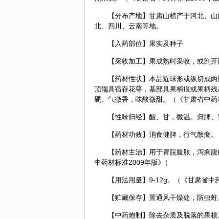
【分布产地】甘肃山楂产于河北、山
北、四川、云南等地。
【入药部位】果实及种子
【采收加工】果成熟时采收，或剖开
【药材性状】本品近球形或纵切成两瓣
顶端具宿存花萼，基部具果柄痕或果柄残
硬。气微香，味酸微甜。（《甘肃省中药材
【性味归经】酸、甘，微温。归脾、
【药材功效】消食健脾，行气散瘀。（
【药材主治】用于胃脘腹胀，泻痢腹
中药材标准2009年版》）
【用法用量】9-12g。（《甘肃省中
【贮藏保存】置通风干燥处，防虫蛀。
【中药炮制】除去杂质及脱落的果核。