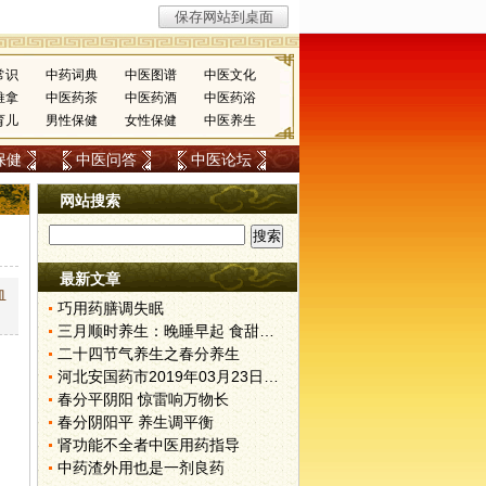
常识
中药词典
中医图谱
中医文化
推拿
中医药茶
中医药酒
中医药浴
育儿
男性保健
女性保健
中医养生
保健
中医问答
中医论坛
网站搜索
最新文章
血
巧用药膳调失眠
三月顺时养生：晚睡早起 食甜养肝
二十四节气养生之春分养生
河北安国药市2019年03月23日快讯
春分平阴阳 惊雷响万物长
春分阴阳平 养生调平衡
肾功能不全者中医用药指导
中药渣外用也是一剂良药