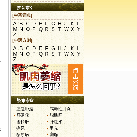
拼音索引
[中药词典]
A
B
C
D
E
F
G
H
J
K
L
M
N
O
P
Q
R
S
T
W
X
Y
Z
[中药方剂]
A
B
C
D
E
F
G
H
J
K
L
M
N
O
P
Q
R
S
T
W
X
Y
Z
果
疑难杂症
癌症肿瘤
病毒性肝炎
肝硬化
脂肪肝
酒精肝
肝腹水
痛风
甲亢
成
糖尿病
癫痫