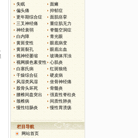
失眠
面瘫
偏头痛
抑郁症
更年期综合症
面肌痉挛
三叉神经痛
重症肌无力
神经衰弱
脊髓空洞症
白内障
青光眼
黄斑变性
眼底病变
黄斑裂孔
眼底出血
，
视神经萎缩
玻璃体浑浊
坚
视网膜色素变性
心肌炎
白塞氏病
红斑狼疮
干燥综合征
硬皮病
风湿类风湿
坐骨神经痛
股骨头坏死
骨髓炎
腰椎间盘突出
强直性脊柱炎
颈椎病
间质性肺炎
慢性结肠炎
慢性胃溃疡
栏目导航
网站首页