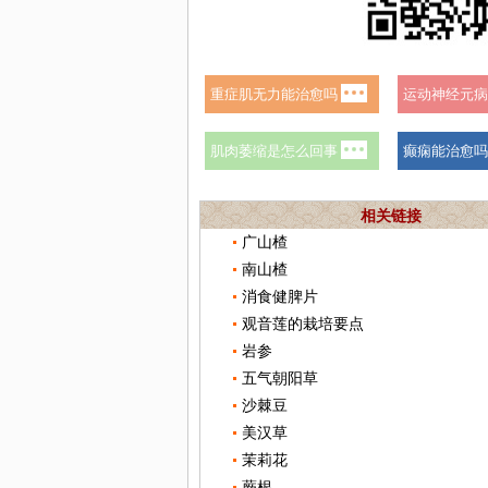
相关链接
广山楂
南山楂
消食健脾片
观音莲的栽培要点
岩参
五气朝阳草
沙棘豆
美汉草
茉莉花
蕨根