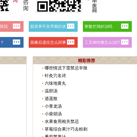
精彩推荐
哪些情况下需禁忌辛辣
针灸穴名诗
六味地黄丸
温胆汤
逍遥散
小青龙汤
小柴胡汤
水果食用相关禁忌
草莓综合果汁巧去粉刺
番茄苹果汁