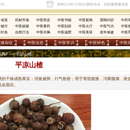
今名医
药材市场
中医简史
中医书籍
中医新闻
望闻问切
中药
方秘方
中医拔罐
中医膏药
中医刮痧
中医火疗
中医气功
中医
医针灸
自然疗法
中医丰胸
中医减肥
中医美容
老年保健
中医
疑难杂症
中医信息
中医常识
中医特色
中医
词典P
--> 平凉山楂
平凉山楂
楂的干燥成熟果实；消食健脾，行气散瘀；用于胃脘腹胀，泻痢腹痛，瘀
高血脂症。