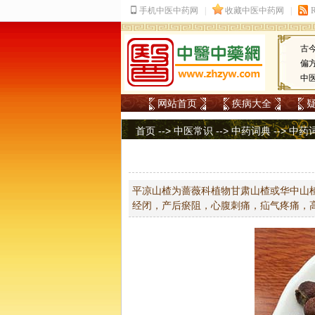
古
偏
中
网站首页
疾病大全
首页
-->
中医常识
-->
中药词典
-->
中药
平凉山楂为蔷薇科植物甘肃山楂或华中山
经闭，产后瘀阻，心腹刺痛，疝气疼痛，