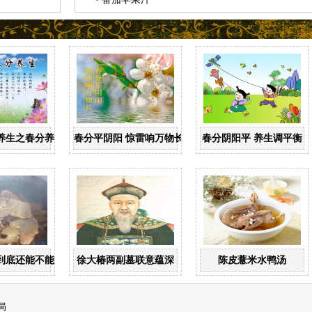
养生之春分养生
春分平阴阳 惊雷响万物长
春分阴阳平 养生调平衡
到底还能不能喝？
徐大椿两副墓联意蕴深
陈皮薏米水鸭汤
局