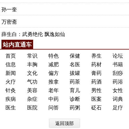
孙一奎
万密斋
薛生白：武勇绝伦 飘逸如仙
站内直通车
首页
常识
特色
保健
养生
论坛
信息
丰胸
减肥
名医
药材
书籍
新闻
文化
偏方
拔罐
膏药
刮痧
火疗
气功
推拿
药茶
药酒
药浴
针灸
美容
老年
育儿
男性
女性
疾病
杂症
中药
诊断
医案
词典
医生
医院
问答
药粥
砭石
足疗
返回顶部