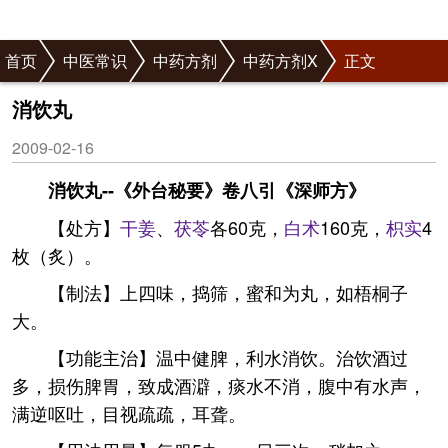
首页
中医常识
中药方剂
中药方剂X
正文
消饮丸
2009-02-16
消饮丸--《外台秘要》卷八引《深师方》
【处方】
干姜
、
茯苓
各60克，
白术
160克，
枳实
4
枚（炙）。
【制法】上四味，捣筛，蜜和为丸，如梧桐子
大。
【功能主治】温中健脾，利水消饮。治饮酒过
多，损伤脾胃，致成酒澼，痰水不消，腹中有水声，
满逆呕吐，目视疏疏，耳聋。