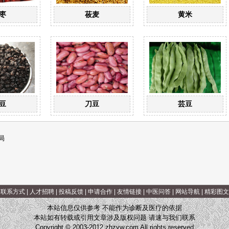
枣
莜麦
黄米
豆
刀豆
芸豆
局
|
联系方式
|
人才招聘
|
投稿反馈
|
申请合作
|
友情链接
|
中医问答
|
网站导航
|
精彩图文
本站信息仅供参考 不能作为诊断及医疗的依据
本站如有转载或引用文章涉及版权问题 请速与我们联系
Copyright © 2003-2012 zhzyw.com All rights reserved