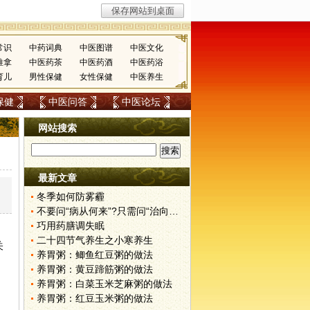
常识
中药词典
中医图谱
中医文化
推拿
中医药茶
中医药酒
中医药浴
育儿
男性保健
女性保健
中医养生
保健
中医问答
中医论坛
网站搜索
最新文章
冬季如何防雾霾
不要问“病从何来”?只需问“治向何去”?
巧用药膳调失眠
二十四节气养生之小寒养生
关
养胃粥：鲫鱼红豆粥的做法
养胃粥：黄豆蹄筋粥的做法
养胃粥：白菜玉米芝麻粥的做法
养胃粥：红豆玉米粥的做法