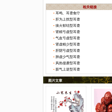
相关链接
耳鸣、耳聋食疗
肝为上扰型耳聋
痰火郁结型耳聋
肾精亏虚型耳聋
气血亏虚型耳聋
肾虚精少型耳聋
肝阴亏虚型耳聋
肺虚少气型耳聋
风热侵袭型耳聋
脏气上逆型耳聋
图片文章