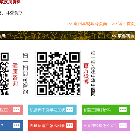
取疾病资料
鸣、耳聋食疗
>> 返回耳鸣耳聋页面
>> 返回首页
信号
>> 更多请