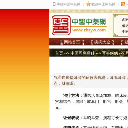
名
偏
中
网站首页
疾病大全
首页
-->
中医耳鼻喉科
-->
耳科疾病
-->
气滞血瘀型耳聋的证候表现是：耳鸣耳聋
点，脉细涩。
治疗方法：
通窍活血汤加减。临床应
穴相结合，局部可取耳门、听宫、听会、
元。
证候表现：
耳鸣耳聋，病程可长可短