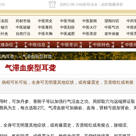
医名院
药材市场
中医简史
中医书籍
中医新闻
望闻问切
中药
方秘方
中医拔罐
中医膏药
中医刮痧
中医火疗
中医气功
中医
医针灸
自然疗法
中医丰胸
中医减肥
中医美容
老年保健
中医
疑难杂症
中医信息
中医常识
中医特色
中医
耳鸣耳聋
--> 气滞血瘀型耳聋
气滞血瘀型耳聋
，病程可长可短，全身可无明显其他症状，或有爆震史，舌质暗红或有瘀
用时，可加
丹参
、香
附子
等以加强行气活血之功。局部取穴与远端辨证取
翳风为主，每次选取2穴。气滞血瘀可加膈俞、血海，肾精亏损加肾俞、
，全身可无明显其他症状，或有爆震史，舌质暗红或有瘀点，脉细涩。