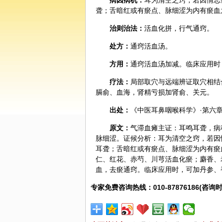
病因病机：
耳为清空之窍，若因情志
聋；舌暗红或有瘀点、脉细涩为内有瘀血
治则治法：
活血化拼，行气通窍。
处方：
通窍活血汤。
方用：
通窍活血汤加减。临床应用时
疗法：
局部取穴与远端辨证取穴相结
膈俞、血海，肾精亏损加肾俞、关元。
出处：
《
中医
耳鼻咽喉科学》·第六
原文：
气滞血瘫主证：耳鸣耳聋，病
脉细涩。证候分析：耳为清空之窍，若因
耳聋；舌暗红或有瘀点、脉细涩为内有瘀
仁、
红花
、
赤芍
、
川芎
活血化瘀；
麝香
、
血，去瘀通窍。临床应用时，可加丹参、
专家免费咨询热线：010-87876186(咨询时