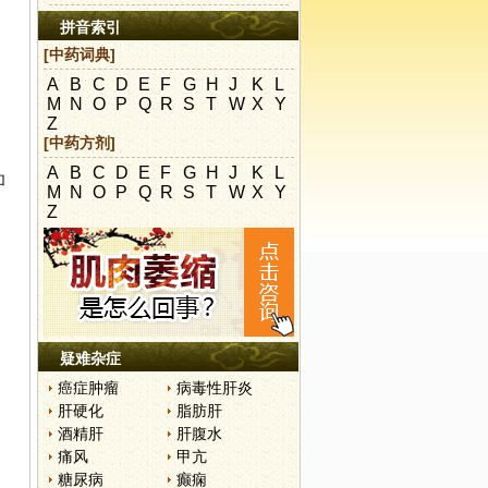
拼音索引
[中药词典]
A
B
C
D
E
F
G
H
J
K
L
M
N
O
P
Q
R
S
T
W
X
Y
Z
[中药方剂]
A
B
C
D
E
F
G
H
J
K
L
加
M
N
O
P
Q
R
S
T
W
X
Y
Z
疑难杂症
癌症肿瘤
病毒性肝炎
肝硬化
脂肪肝
酒精肝
肝腹水
痛风
甲亢
糖尿病
癫痫