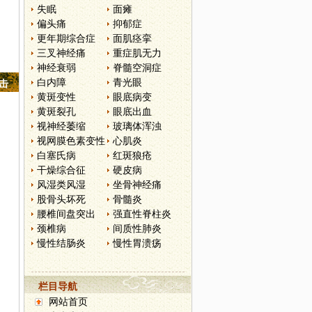
失眠
面瘫
偏头痛
抑郁症
更年期综合症
面肌痉挛
三叉神经痛
重症肌无力
神经衰弱
脊髓空洞症
白内障
青光眼
点击
黄斑变性
眼底病变
黄斑裂孔
眼底出血
视神经萎缩
玻璃体浑浊
视网膜色素变性
心肌炎
白塞氏病
红斑狼疮
干燥综合征
硬皮病
风湿类风湿
坐骨神经痛
股骨头坏死
骨髓炎
腰椎间盘突出
强直性脊柱炎
颈椎病
间质性肺炎
慢性结肠炎
慢性胃溃疡
栏目导航
网站首页