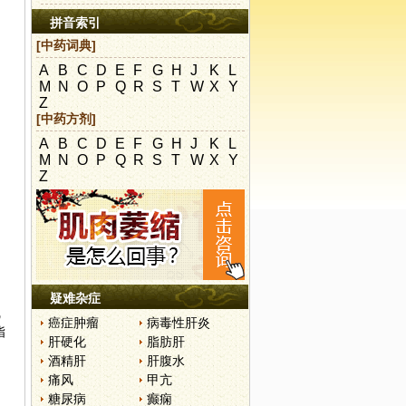
拼音索引
[中药词典]
A
B
C
D
E
F
G
H
J
K
L
M
N
O
P
Q
R
S
T
W
X
Y
Z
[中药方剂]
A
B
C
D
E
F
G
H
J
K
L
M
N
O
P
Q
R
S
T
W
X
Y
Z
因
，
疑难杂症
线
癌症肿瘤
病毒性肝炎
脂
肝硬化
脂肪肝
酒精肝
肝腹水
痛风
甲亢
糖尿病
癫痫