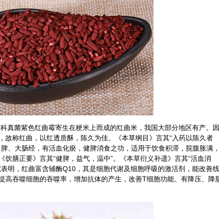
科真菌紫色红曲霉寄生在粳米上而成的红曲米，我国大部分地区有产。
，故称红曲，以红透质酥，陈久为佳。《本草纲目》言其“入药以陈久者
、脾、大肠经，有活血化瘀，健脾消食之功，适用于
饮食
积滞，脘腹胀满
《饮膳正要》言其“健脾，益气，温中”。《本草衍义补遗》言其“活血消
究表明，红曲富含辅酶Q10，其是细胞代谢及细胞呼吸的激活剂，能改善
提高吞噬细胞的吞噬率，增加抗体的产生，改善T细胞功能。有降压、降