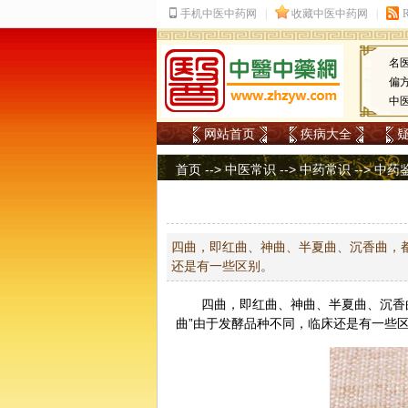
名
偏
中
网站首页
疾病大全
首页
-->
中医常识
-->
中药常识
-->
中药
四曲，即红曲、神曲、半夏曲、沉香曲，都
还是有一些区别。
四曲，即红曲、
神曲
、
半夏
曲、
沉香
曲”由于发酵品种不同，临床还是有一些