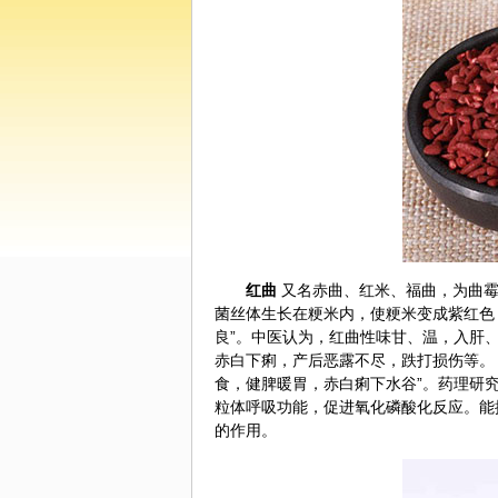
红曲
又名赤曲、红米、福曲，为曲霉
菌丝体生长在粳米内，使粳米变成紫红色
良”。
中医
认为，红曲性味甘、温，入肝
赤白下痢，产后恶露不尽，跌打损伤等。
食，健脾暖胃，赤白痢下水谷”。药理研
粒体呼吸功能，促进氧化磷酸化反应。能
的作用。