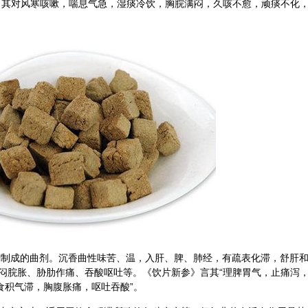
，其对风寒咳嗽，喘息气急，湿痰冷饮，胸脘满闷，久咳不愈，顽痰不化
制成的曲剂。沉香曲性味苦、温，入肝、脾、肺经，有疏表化滞，舒肝
闷脘胀、胁肋作痛、吞酸呕吐等。《饮片新参》言其“理脾胃气，止痛泻
食积气滞，胸腹胀痛，呕吐吞酸”。