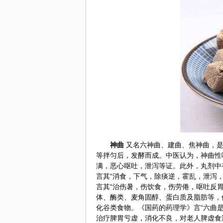
神曲
又名六神曲、建曲、焦神曲，
等拌匀后，发酵而成。中医认为，神曲性
满，恶心呕吐，泄泻等证。此外，丸剂中
言其“消食，下气，除痰逆，霍乱，泄泻，
言其“治伤暑，伤饮食，伤劳倦，呕吐反
体、酶类、麦角固醇、蛋白质及脂肪等，
化谷类食物。《国药的药理学》言“
六曲
治疗脾胃亏虚，消化不良，对老人脾虚食