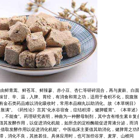
是由鲜
青蒿
、鲜苍耳、鲜
辣蓼
、
赤小豆
、
杏仁
等研碎混合，再与麦麸、白
味甘、辛、温，入脾、胃经，有消食和胃之功，适用于食积不化，脘腹胀
有金石类药品难以消化吸收时，常用本品糊丸以助消化。故《本草纲目》
胀满”。《药性论》言其“化水谷宿食，症结积滞，健脾暖胃”。《本草述
胃，不能食”。药理研究表明，神曲为一种酵母制剂，其中含有维生素Ｂ复
借其发酵作用，以促进消化机能，如所含的淀粉酶能促进胃液分泌，而消
是借取发酵作用以促进消化机能”。中医临床主要借其助消化，健脾胃之功
滞，消化不良，其效甚佳。具体应用时，也可加些
谷芽
、
麦芽
、
山楂
同