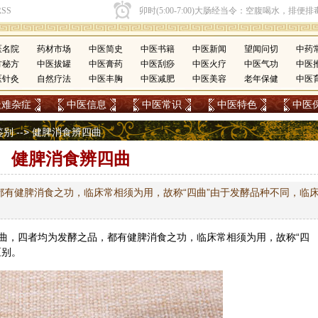
医名院
药材市场
中医简史
中医书籍
中医新闻
望闻问切
中药
方秘方
中医拔罐
中医膏药
中医刮痧
中医火疗
中医气功
中医
医针灸
自然疗法
中医丰胸
中医减肥
中医美容
老年保健
中医
疑难杂症
中医信息
中医常识
中医特色
中医
鉴别
--> 健脾消食辨四曲
健脾消食辨四曲
有健脾消食之功，临床常相须为用，故称“四曲”由于发酵品种不同，临
曲，四者均为发酵之品，都有健脾消食之功，临床常相须为用，故称“四
区别。