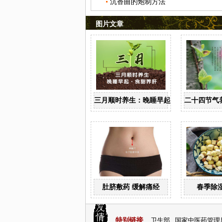
沉香曲的炮制方法
图片文章
三月顺时养生：晚睡早起 食甜养肝
二十四节气
肚脐敷药 缓解痛经
春季除
特别链接
卫生部
国家中医药管理