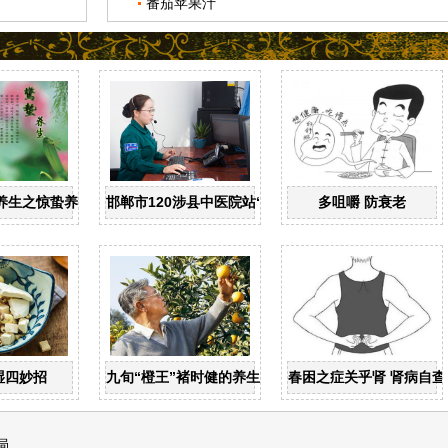
番茄苹果汁
养生之惊蛰养生
邯郸市120涉县中医院站“一键拨”开通了
多咀嚼 防衰老
湿四妙招
九旬“橙王”褚时健的养生智慧
春困之症关乎肾 肾病自查
局