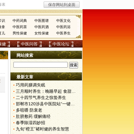
常识
中药词典
中医图谱
中医文化
推拿
中医药茶
中医药酒
中医药浴
育儿
男性保健
女性保健
中医养生
保健
中医问答
中医论坛
网站搜索
最新文章
床
巧用药膳调失眠
三月顺时养生：晚睡早起 食甜养肝
二十四节气养生之惊蛰养生
邯郸市120涉县中医院站“一键拨”开通了
多咀嚼 防衰老
肚脐敷药 缓解痛经
春季除湿四妙招
九旬“橙王”褚时健的养生智慧