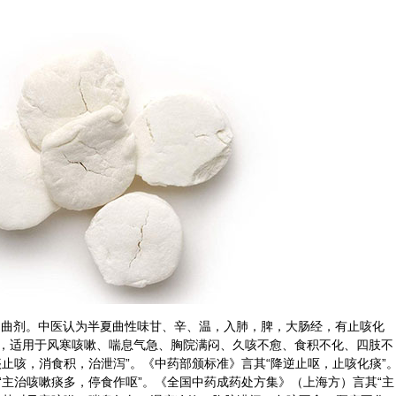
曲剂。中医认为半夏曲性味甘、辛、温，入肺，脾，大肠经，有止咳化
，适用于风寒咳嗽、喘息气急、胸院满闷、久咳不愈、食积不化、四肢不
止咳，消食积，治泄泻”。《中药部颁标准》言其“降逆止呕，止咳化痰”
“主治咳嗽痰多，停食作呕”。《全国中药成药处方集》（上海方）言其“主