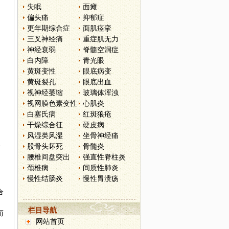
失眠
面瘫
偏头痛
抑郁症
更年期综合症
面肌痉挛
三叉神经痛
重症肌无力
神经衰弱
脊髓空洞症
白内障
青光眼
黄斑变性
眼底病变
黄斑裂孔
眼底出血
视神经萎缩
玻璃体浑浊
视网膜色素变性
心肌炎
白塞氏病
红斑狼疮
干燥综合征
硬皮病
风湿类风湿
坐骨神经痛
股骨头坏死
骨髓炎
面
腰椎间盘突出
强直性脊柱炎
颈椎病
间质性肺炎
慢性结肠炎
慢性胃溃疡
》
合
栏目导航
而
网站首页