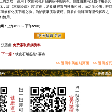
止痛之功，适用于饮食积滞所致的各种疾病等。但红曲兼有活血作用是其
优，故《本草经疏》言“红曲，消食健脾胃与神曲相同，而活血和伤，唯
脾而兼有化痰平喘之功，为治咳嗽痰喘要药。沉香曲健脾而有理气解表之
妇慎用。
间：上午8:30－下午5:00)
沉香曲
免费索取疾病资料
下一篇：
铁皮石斛鉴别5要点
>> 返回中药鉴别页面
>> 返回首页
信号
>> 更多请