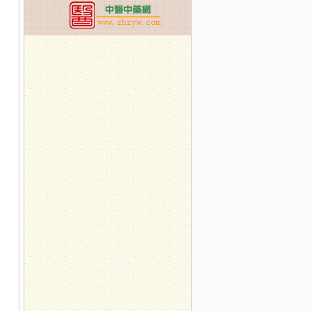
，
和
，