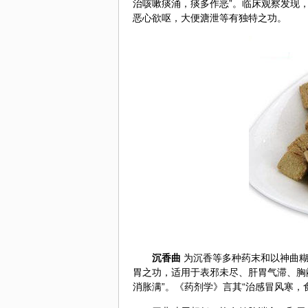
治咳嗽痰涌，痰多作恶”。临床观察发现
恶心欲呕，大便溏泄等有独特之功。
沉香曲
为沉香等多种药末和以神曲糊
胃之功，适用于表邪未尽、肝胃气滞、胸
消胀满”。《药剂学》言其“治感冒风寒，