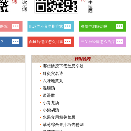
精彩推荐
哪些情况下需禁忌辛辣
针灸穴名诗
六味地黄丸
温胆汤
逍遥散
小青龙汤
小柴胡汤
水果食用相关禁忌
草莓综合果汁巧去粉刺