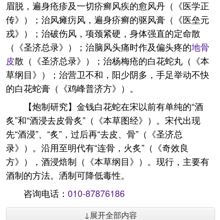
眉脱，遍身疮疹及一切疥癣风疾的愈风丹（《医学正
传》）；治风瘫疠风，遍身疥癣的驱风膏（《医垒元
戎》）；治破伤风，项颈紧硬，身体强直的定命散
（《圣济总录》）；治脑风头痛时作及偏头疼的
地骨
皮
散（《圣济总录》）；治杨梅疮的白花蛇丸（《本
草纲目》）；治营卫不和，阳少阴多，手足举动不快
的白花蛇膏（《鸡峰普济方》）。
【炮制研究】金钱白花蛇在宋以前有单纯的“酒
炙”和“酒浸去皮骨炙”（《本草图经》）。宋代出现
先“酒浸”、“炙”，过后再“去皮、骨”（《圣济总
录》）。沿用至明代有“连骨，火炙”（《奇效良
方》），酒浸焙制（《本草纲目》）。现行，主要有
酒制的方法。洒制可降低毒性。
咨询电话：
010-87876186
↓展开全部内容