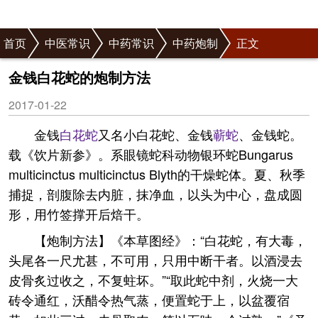
首页
中医常识
中药常识
中药炮制
正文
金钱白花蛇的炮制方法
2017-01-22
金钱
白花蛇
又名小白花蛇、金钱
蕲蛇
、金钱蛇。
载《饮片新参》。系眼镜蛇科动物银环蛇Bungarus
multicinctus multicinctus Blyth的干燥蛇体。夏、秋季
捕捉，剖腹除去内脏，抹净血，以头为中心，盘成圆
形，用竹签撑开后焙干。
【炮制方法】《本草图经》：“白花蛇，有大毒，
头尾各一尺尤甚，不可用，只用中断干者。以酒浸去
皮骨炙过收之，不复蛀坏。”“取此蛇中剂，火烧一大
砖令通红，沃醋令热气蒸，便置蛇于上，以盆覆宿