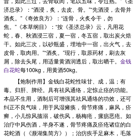
昔，如此三过，去骨取肉，笔以五味，令过熟。”《圣
济总录》：“酒浸，炙，去皮、骨。”“先酒浸，去骨并
酒炙。”《奇效良方》：“连骨，火炙令干，勿
焦。”《本草纲目》：“按《圣济总录》云，凡用花
蛇，春、秋酒浸三宿，夏一宿，冬五宿，取出炭火焙
干。如此三次，以砂瓶盛，埋地中一宿，出火气，去
皮骨，取肉用。”“酒炙。”现行，取原药材，刷去灰
屑，除去头尾，用适量黄酒润透后，取出晒干。
金钱
白花蛇
每100kg，用黄酒50kg。
【炮制作用】金钱白花蛇性味甘、成，温；有
毒。归肝、脾经。具有祛风通络，定惊止痉的功能。
本品不生用，酒制后可增强其祛风通络的功效，还可
纠正不良气味，用于风湿瘫痪，骨节疼痛，麻风，疥
癣，小儿惊风搐溺，破伤风，杨梅疮，瘰疬恶疮。如
治疗中风伤酒，半身不遂，骨节疼痛及疥疮诸症的白
花蛇酒（《濒湖集简方》）；治疠疾手足麻木，毛落