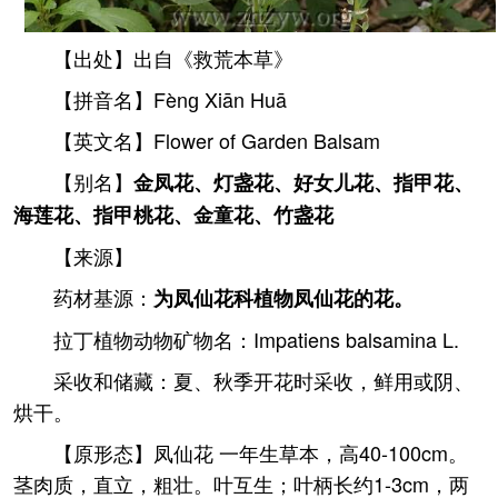
【出处】出自《救荒本草》
【拼音名】Fènɡ Xiān Huā
【英文名】Flower of Garden Balsam
【别名】
金凤花、灯盏花、好女儿花、指甲花、
海莲花、指甲桃花、金童花、竹盏花
【来源】
药材基源：
为凤仙花科植物凤仙花的花。
拉丁植物动物矿物名：Impatiens balsamina L.
采收和储藏：夏、秋季开花时采收，鲜用或阴、
烘干。
【原形态】凤仙花 一年生草本，高40-100cm。
茎肉质，直立，粗壮。叶互生；叶柄长约1-3cm，两