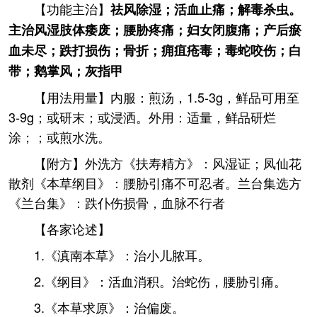
【功能主治】
祛风除湿；活血止痛；解毒杀虫。
主治风湿肢体痿废；腰胁疼痛；妇女闭腹痛；产后瘀
血未尽；跌打损伤；骨折；痈疽疮毒；毒蛇咬伤；白
带；鹅掌风；灰指甲
【用法用量】内服：煎汤，1.5-3g，鲜品可用至
3-9g；或研末；或浸洒。外用：适量，鲜品研烂
涂；；或煎水洗。
【附方】外洗方《扶寿精方》：风湿证；凤仙花
散剂《本草纲目》：腰胁引痛不可忍者。兰台集选方
《兰台集》：跌仆伤损骨，血脉不行者
【各家论述】
1.《滇南本草》：治小儿脓耳。
2.《纲目》：活血消积。治蛇伤，腰胁引痛。
3.《本草求原》：治偏废。