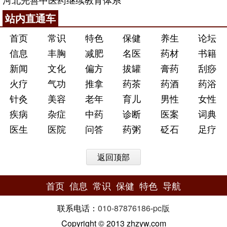
站内直通车
首页
常识
特色
保健
养生
论坛
信息
丰胸
减肥
名医
药材
书籍
新闻
文化
偏方
拔罐
膏药
刮痧
火疗
气功
推拿
药茶
药酒
药浴
针灸
美容
老年
育儿
男性
女性
疾病
杂症
中药
诊断
医案
词典
医生
医院
问答
药粥
砭石
足疗
返回顶部
首页
信息
常识
保健
特色
导航
联系电话：
010-87876186
-
pc版
Copyright © 2013 zhzyw.com