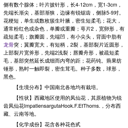
侧有数个腺体；叶片披针形，长4-12cm，宽1-3cm，
先端长渐尖，基部渐狭，边缘有锐锯齿，侧脉5-9对。
花梗短，单生或数枚簇生叶腋，密生短柔毛；花大，
通常粉红色或杂色，单瓣或重瓣；萼片2，宽卵形，有
疏短柔毛；旗瓣圆，先端凹，有小尖头，背面中肋有
龙骨
突；翼瓣宽大，有短柄，2裂，基部裂片近圆形，
上部裂片宽斧形，先端2浅裂；唇瓣舟形，被疏短柔
毛，基部突然延长成细而内弯的距；花药钝。蒴果纺
锤形，熟时一触即裂，密生茸毛。种子多数，球形，
黑色。
【生境分布】中国南北各地均有栽培。
【性状】西藏地区使用的凤仙花，其原植物为锐
齿凤仙花ImpatiensargutaHook.F.EtThoms.，分布西
藏、云南等地。
【化学成份】花含各种花色甙