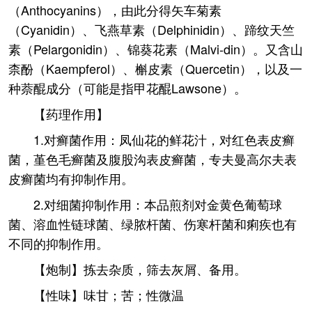
（Anthocyanins），由此分得矢车菊素
（Cyanidin）、飞燕草素（Delphinidin）、蹄纹天竺
素（Pelargonidin）、锦葵花素（Malvi-din）。又含山
柰酚（Kaempferol）、槲皮素（Quercetin），以及一
种萘醌成分（可能是指甲花醌Lawsone）。
【药理作用】
1.对癣菌作用：凤仙花的鲜花汁，对红色表皮癣
菌，堇色毛癣菌及腹股沟表皮癣菌，专夫曼高尔夫表
皮癣菌均有抑制作用。
2.对细菌抑制作用：本品煎剂对金黄色葡萄球
菌、溶血性链球菌、绿脓杆菌、伤寒杆菌和痢疾也有
不同的抑制作用。
【炮制】拣去杂质，筛去灰屑、备用。
【性味】味甘；苦；性微温