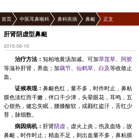
首页
中医耳鼻喉科
鼻科疾病
鼻衄
正文
肝肾阴虚型鼻衄
2015-06-10
知柏地黄汤加减。可加
旱莲草
、
阿胶
治疗方法：
等滋补肝肾，养血；加
藕节
、
仙鹤草
、
白及
等收敛止
血。
鼻衄色红，量不多，时作时止，鼻粘
证候表现：
膜色淡红而干嫩，伴口干少津，头晕眼花，耳鸣，五
心烦热，健忘失眠，腰膝酸软，或颧红盗汗，舌红少
苔，脉细数。
肝肾
阴虚
，虚火上炎，伤及血络，故
病因病机：
鼻衄，时作时止；精血不足，则出血量不多，鼻粘膜