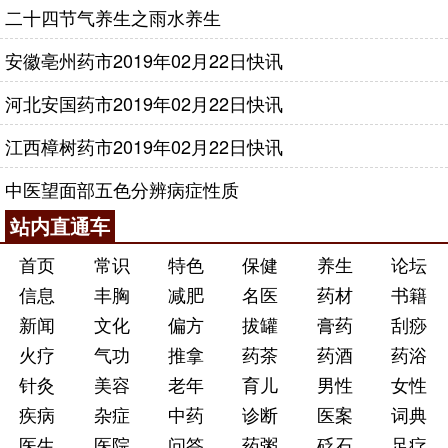
二十四节气养生之雨水养生
安徽亳州药市2019年02月22日快讯
河北安国药市2019年02月22日快讯
江西樟树药市2019年02月22日快讯
中医望面部五色分辨病症性质
站内直通车
首页
常识
特色
保健
养生
论坛
信息
丰胸
减肥
名医
药材
书籍
新闻
文化
偏方
拔罐
膏药
刮痧
火疗
气功
推拿
药茶
药酒
药浴
针灸
美容
老年
育儿
男性
女性
疾病
杂症
中药
诊断
医案
词典
医生
医院
问答
药粥
砭石
足疗