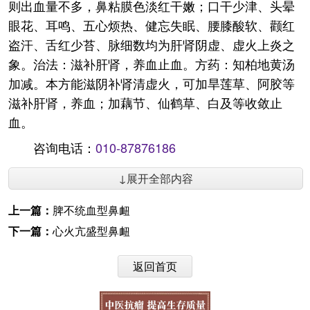
则出血量不多，鼻粘膜色淡红干嫩；口干少津、头晕
眼花、耳鸣、五心烦热、健忘失眠、腰膝酸软、颧红
盗汗、舌红少苔、脉细数均为肝肾阴虚、虚火上炎之
象。治法：滋补肝肾，养血止血。方药：知柏地黄汤
加减。本方能滋阴补肾清虚火，可加旱莲草、阿胶等
滋补肝肾，养血；加藕节、仙鹤草、白及等收敛止
血。
咨询电话：
010-87876186
↓展开全部内容
上一篇：
脾不统血型鼻衄
下一篇：
心火亢盛型鼻衄
返回首页