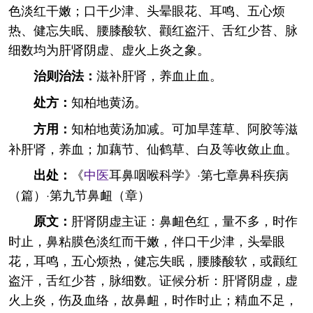
色淡红干嫩；口干少津、头晕眼花、耳鸣、五心烦
热、健忘失眠、腰膝酸软、颧红盗汗、舌红少苔、脉
细数均为肝肾阴虚、虚火上炎之象。
滋补肝肾，养血止血。
治则治法：
知柏地黄汤。
处方：
知柏地黄汤加减。可加旱莲草、阿胶等滋
方用：
补肝肾，养血；加藕节、仙鹤草、白及等收敛止血。
《
中医
耳鼻咽喉科学》·第七章鼻科疾病
出处：
（篇）·第九节鼻衄（章）
肝肾阴虚主证：鼻衄色红，量不多，时作
原文：
时止，鼻粘膜色淡红而干嫩，伴口干少津，头晕眼
花，耳鸣，五心烦热，健忘失眠，腰膝酸软，或颧红
盗汗，舌红少苔，脉细数。证候分析：肝肾阴虚，虚
火上炎，伤及血络，故鼻衄，时作时止；精血不足，