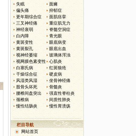
失眠
面瘫
偏头痛
抑郁症
更年期综合症
面肌痉挛
三叉神经痛
重症肌无力
神经衰弱
脊髓空洞症
白内障
青光眼
黄斑变性
眼底病变
黄斑裂孔
眼底出血
视神经萎缩
玻璃体浑浊
视网膜色素变性
心肌炎
白塞氏病
红斑狼疮
干燥综合征
硬皮病
风湿类风湿
坐骨神经痛
股骨头坏死
骨髓炎
腰椎间盘突出
强直性脊柱炎
颈椎病
间质性肺炎
慢性结肠炎
慢性胃溃疡
栏目导航
网站首页