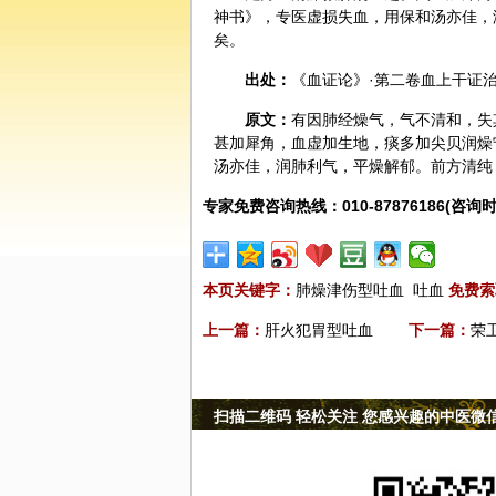
神书》，专医虚损失血，用保和汤亦佳，
矣。
出处：
《血证论》·第二卷血上干证
原文：
有因肺经燥气，气不清和，失
甚加犀角，血虚加生地，痰多加尖贝润燥
汤亦佳，润肺利气，平燥解郁。前方清纯
专家免费咨询热线：010-87876186(咨询时
本页关键字：
肺燥津伤型吐血
吐血
免费索
上一篇：
肝火犯胃型吐血
下一篇：
荣
扫描二维码 轻松关注 您感兴趣的中医微