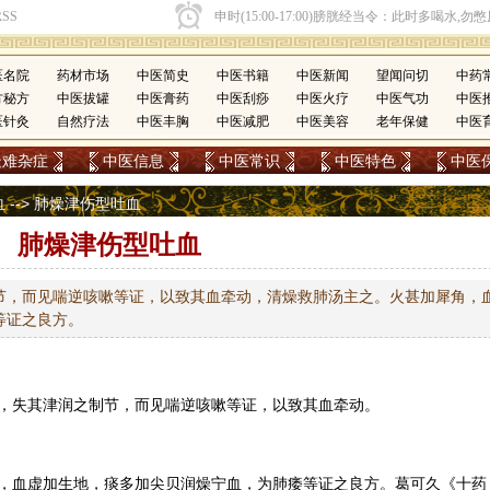
医名院
药材市场
中医简史
中医书籍
中医新闻
望闻问切
中药
方秘方
中医拔罐
中医膏药
中医刮痧
中医火疗
中医气功
中医
医针灸
自然疗法
中医丰胸
中医减肥
中医美容
老年保健
中医
疑难杂症
中医信息
中医常识
中医特色
中医
血
--> 肺燥津伤型吐血
肺燥津伤型吐血
节，而见喘逆咳嗽等证，以致其血牵动，清燥救肺汤主之。火甚加犀角，
等证之良方。
，失其津润之制节，而见喘逆咳嗽等证，以致其血牵动。
，血虚加生地，痰多加尖贝润燥宁血，为肺痿等证之良方。葛可久《十药