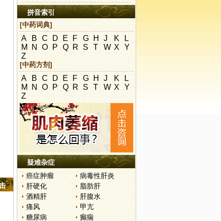
拼音索引
[中药词典]
A
B
C
D
E
F
G
H
J
K
L
M
N
O
P
Q
R
S
T
W
X
Y
Z
[中药方剂]
A
B
C
D
E
F
G
H
J
K
L
M
N
O
P
Q
R
S
T
W
X
Y
Z
疑难杂症
癌症肿瘤
病毒性肝炎
点击
肝硬化
脂肪肝
酒精肝
肝腹水
痛风
甲亢
糖尿病
癫痫