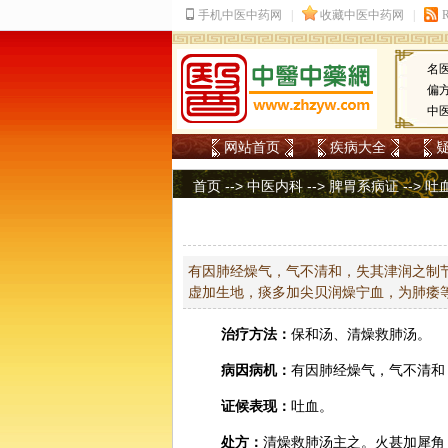
名
偏
中
网站首页
疾病大全
首页
-->
中医内科
-->
脾胃系病证
-->
吐
有因肺经燥气，气不清和，失其津润之制
虚加生地，痰多加尖贝润燥宁血，为肺痿
治疗方法：
保和汤、清燥救肺汤。
病因病机：
有因肺经燥气，气不清和
证候表现：
吐血。
处方：
清燥救肺汤主之。火甚加
犀角