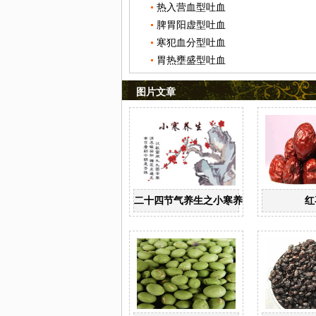
热入营血型吐血
脾胃阳虚型吐血
寒犯血分型吐血
胃热壅盛型吐血
图片文章
二十四节气养生之小寒养生
红