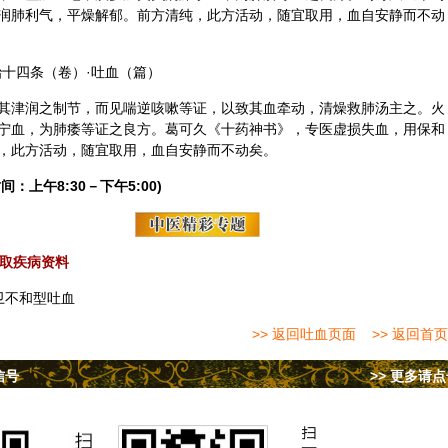
润肺利气，平燥解郁。前方清纯，此方活动，随宜取用，血自安静而不动
治十四条（卷）·吐血（篇）
其津润之制节，而见喘逆咳嗽等证，以致其血牵动，清燥救肺汤主之。火
宁血，为肺痿等证之良方。葛可久《十药神书》，专医虚损失血，用保和
，此方活动，随宜取用，血自安静而不动矣。
间：上午8:30－下午5:00)
取疾病资料
卫不和型吐血
>> 返回吐血页面
>> 返回首页
信号
>> 更多请