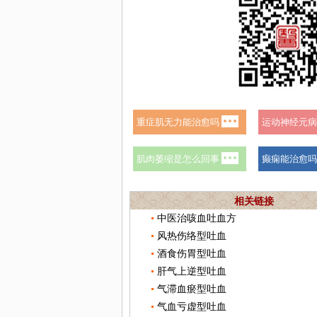
相关链接
中医治咳血吐血方
风热伤络型吐血
酒食伤胃型吐血
肝气上逆型吐血
气滞血瘀型吐血
气血亏虚型吐血