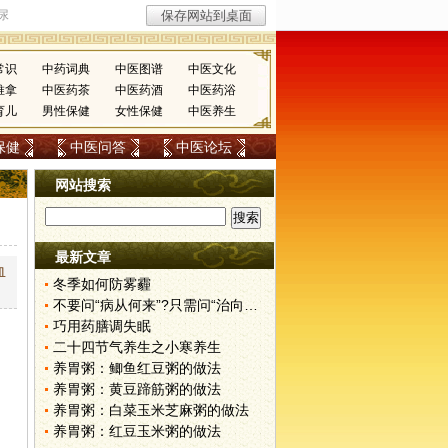
常识
中药词典
中医图谱
中医文化
推拿
中医药茶
中医药酒
中医药浴
育儿
男性保健
女性保健
中医养生
保健
中医问答
中医论坛
网站搜索
最新文章
血
冬季如何防雾霾
不要问“病从何来”?只需问“治向何去”?
巧用药膳调失眠
二十四节气养生之小寒养生
养胃粥：鲫鱼红豆粥的做法
养胃粥：黄豆蹄筋粥的做法
养胃粥：白菜玉米芝麻粥的做法
养胃粥：红豆玉米粥的做法