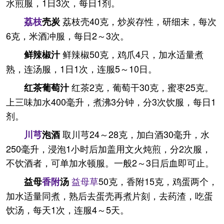
水煎服，1日3次，每日1剂。
荔枝壳40克，炒炭存性，研细末，每次
荔枝
壳炭
6克，米酒冲服，每日2～3次。
鲜辣椒50克，鸡爪4只，加水适量煮
鲜辣椒汁
熟，连汤服，1日1次，连服5～10日。
红茶2克，葡萄干30克，蜜枣25克。
红茶葡萄汁
上三味加水400毫升，煮沸3分钟，分3次饮服，每日1
剂。
取川芎24～28克，加白酒30毫升，水
川芎
泡酒
250毫升，浸泡1小时后加盖用文火炖煎，分2次服，
不饮酒者，可单加水顿服。一般2～3日后血即可止。
益母草
50克，香附15克，鸡蛋两个，
益母
香附
汤
加水适量同煮，熟后去蛋壳再煮片刻，去药渣，吃蛋
饮汤，每天1次，连服4～5天。