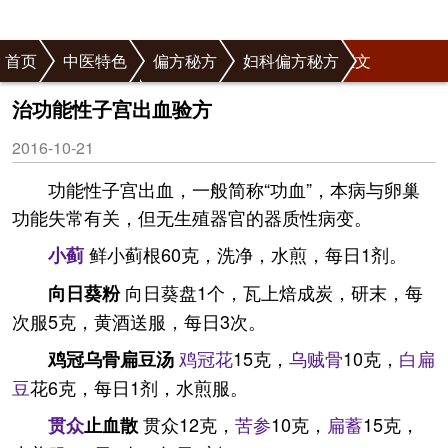
首页
中医特色
偏方秘方
妇科偏方秘方
正文
宫颈病偏方秘方
治功能性子宫出血验方
2016-10-21
功能性子宫出血，一般简称“功血”，本病与卵巢
功能失常有关，但无生殖器官的器质性病变。
鲜小蓟根60克，洗净，水煎，每日1剂。
小蓟
向日葵盘1个，瓦上焙成炭，研末，每
向日葵粉
次服5克，黄酒送服，每日3次。
鸡冠花
15克，
乌贼骨
10克，
白扁
鸡冠乌骨扁豆汤
豆
花6克，每日1剂，水煎服。
贯众12克，
苦参
10克，
扁蓄
15克，
贯众
止血散