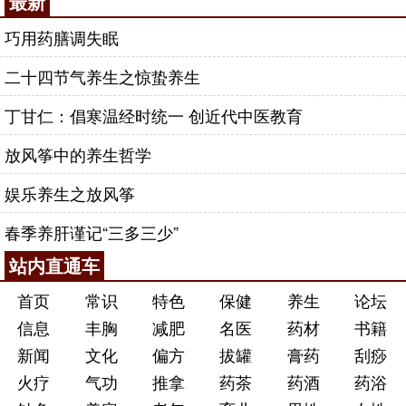
最新
巧用药膳调失眠
二十四节气养生之惊蛰养生
丁甘仁：倡寒温经时统一 创近代中医教育
放风筝中的养生哲学
娱乐养生之放风筝
春季养肝谨记“三多三少”
站内直通车
首页
常识
特色
保健
养生
论坛
信息
丰胸
减肥
名医
药材
书籍
新闻
文化
偏方
拔罐
膏药
刮痧
火疗
气功
推拿
药茶
药酒
药浴