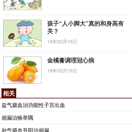
孩子“人小脚大”真的和身高有
关？
19年03月15日
金橘膏调理冠心病
19年03月15日
相关
益气摄血治功能性子宫出血
崩漏治验举隅
补气摄血升阳治崩漏