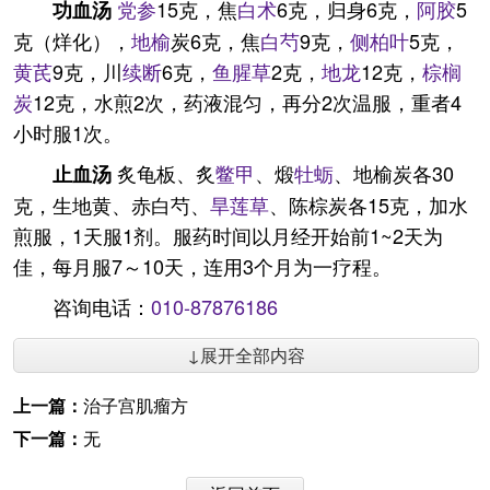
党参
15克，焦
白术
6克，归身6克，
阿胶
5
功血汤
克（烊化），
地榆
炭6克，焦
白芍
9克，
侧柏叶
5克，
黄芪
9克，川
续断
6克，
鱼腥草
2克，
地龙
12克，
棕榈
炭
12克，水煎2次，药液混匀，再分2次温服，重者4
小时服1次。
炙龟板、炙
鳖甲
、煅
牡蛎
、地榆炭各30
止血汤
克，生地黄、赤白芍、
旱莲草
、陈棕炭各15克，加水
煎服，1天服1剂。服药时间以月经开始前1~2天为
佳，每月服7～10天，连用3个月为一疗程。
咨询电话：
010-87876186
↓展开全部内容
上一篇：
治子宫肌瘤方
下一篇：
无