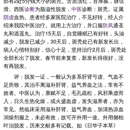
部有2处5分钱大小的斑秃。舌质淡红，苔厚腻，脉弦
滑。西医
诊断
为脂溢性脱发，
中医
诊断：斑秃。证属
阴虚
血热。患者经多家医院治疗，不见好转，经人介
绍来我院中医治疗。就用上方治疗，并口服
防风
通圣
丸和逍遥丸。治疗15天后，自觉睡眠已有好转，头油
减少，脱发已减少，30天后，斑秃处已有新发长出，
病人心情特别好，信心十足，坚持治疗2月后，斑秃处
全部长出了脱发。春节前来复查，新发长得很好，没
有再脱发。
评：脱发一证，一般认为多系肝肾亏虚、气血不
足所致，其治不离滋补肝肾、益气养血之法，常有不
效者。中医认为，禀赋不足，毛孔疏松，风邪乘虚而
入，日久生热化燥，或火盛血虚，发失滋养者，亦为
常见。然临床采用滋补肝肾、益气养血，加清热凉血
润燥剂服之，未必有效，故可开外用一途。外用侧柏
叶治脱发，历来文献多有记载。如《日华子本草》