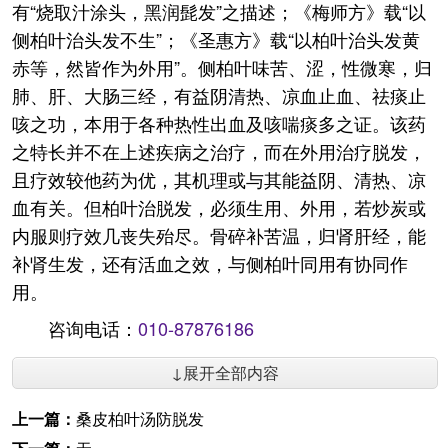
有“烧取汁涂头，黑润髭发”之描述；《梅师方》载“以
侧柏叶治头发不生”；《圣惠方》载“以柏叶治头发黄
赤等，然皆作为外用”。侧柏叶味苦、涩，性微寒，归
肺、肝、大肠三经，有益阴清热、凉血止血、祛痰止
咳之功，本用于各种热性出血及咳喘痰多之证。该药
之特长并不在上述疾病之治疗，而在外用治疗脱发，
且疗效较他药为优，其机理或与其能益阴、清热、凉
血有关。但柏叶治脱发，必须生用、外用，若炒炭或
内服则疗效几丧失殆尽。骨碎补苦温，归肾肝经，能
补肾生发，还有活血之效，与侧柏叶同用有协同作
用。
咨询电话：
010-87876186
↓展开全部内容
上一篇：
桑皮柏叶汤防脱发