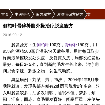
首页
中医特色
偏方秘方
皮肤病偏方秘方
正文
脱发偏方秘方
侧柏叶骨碎补酊外搽治疗脱发验方
2016-09-12
脱发验方：生
侧柏叶
100克，
骨碎补
150克，用
95%的酒精500毫升浸泡14天后备用。用时每日取少
许药液涂擦脱发处头皮，反复搽头皮，局部发红发热
最好。每日3~5次，直到新的毛发生长出来。治疗期
间忌食辛辣、刺激之物，勿生气动怒。
典型病例：刘某，男，25岁， 2004年4年8月来
我院就诊，发现头部左侧有2处圆形脱发2年多余，洗
头时脱发较多，油多发细软，睡眠不佳，梦多，烦
闷，汗多，面赤。查毛囊发育好，闭塞严重，左侧头