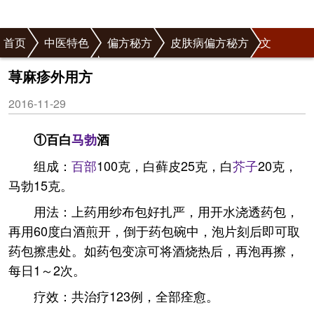
首页
中医特色
偏方秘方
皮肤病偏方秘方
正文
荨麻疹偏方秘方
荨麻疹外用方
2016-11-29
①百白
马勃
酒
组成：
百部
100克，白藓皮25克，白
芥子
20克，
马勃15克。
用法：上药用纱布包好扎严，用开水浇透药包，
再用60度白酒煎开，倒于药包碗中，泡片刻后即可取
药包擦患处。如药包变凉可将酒烧热后，再泡再擦，
每日1～2次。
疗效：共治疗123例，全部痊愈。