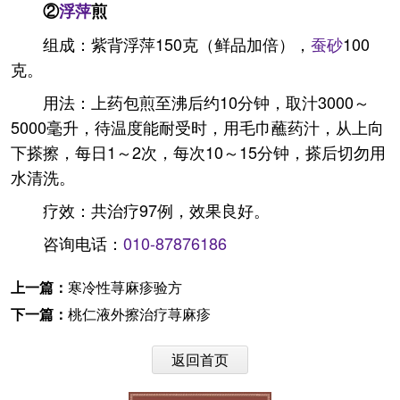
②
浮萍
煎
组成：紫背浮萍150克（鲜品加倍），
蚕砂
100
克。
用法：上药包煎至沸后约10分钟，取汁3000～
5000毫升，待温度能耐受时，用毛巾蘸药汁，从上向
下搽擦，每日1～2次，每次10～15分钟，搽后切勿用
水清洗。
疗效：共治疗97例，效果良好。
咨询电话：
010-87876186
上一篇：
寒冷性荨麻疹验方
下一篇：
桃仁液外擦治疗荨麻疹
返回首页