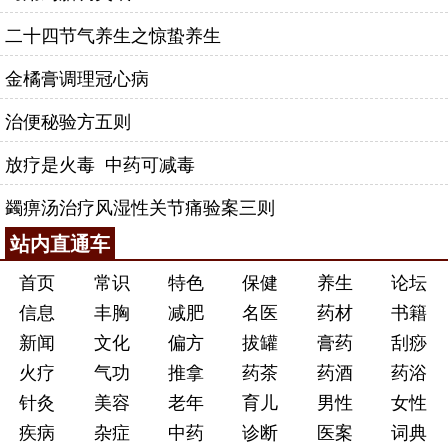
二十四节气养生之惊蛰养生
金橘膏调理冠心病
治便秘验方五则
放疗是火毒 中药可减毒
蠲痹汤治疗风湿性关节痛验案三则
站内直通车
首页
常识
特色
保健
养生
论坛
信息
丰胸
减肥
名医
药材
书籍
新闻
文化
偏方
拔罐
膏药
刮痧
火疗
气功
推拿
药茶
药酒
药浴
针灸
美容
老年
育儿
男性
女性
疾病
杂症
中药
诊断
医案
词典