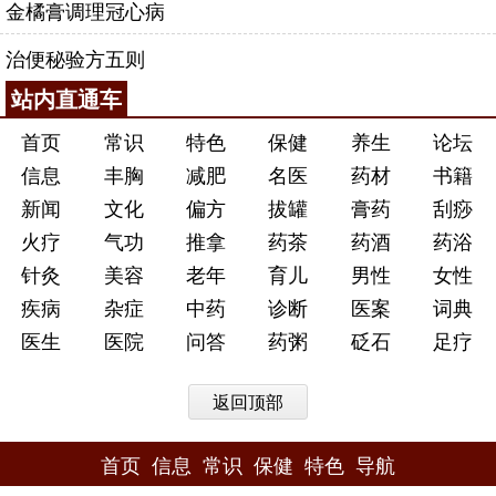
金橘膏调理冠心病
治便秘验方五则
站内直通车
首页
常识
特色
保健
养生
论坛
信息
丰胸
减肥
名医
药材
书籍
新闻
文化
偏方
拔罐
膏药
刮痧
火疗
气功
推拿
药茶
药酒
药浴
针灸
美容
老年
育儿
男性
女性
疾病
杂症
中药
诊断
医案
词典
医生
医院
问答
药粥
砭石
足疗
返回顶部
首页
信息
常识
保健
特色
导航