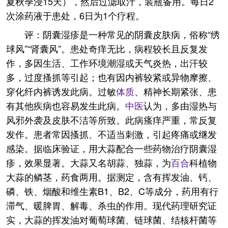
夏秋季浸15天），然后过滤取汁，装瓶备用。每日2
次涂药液于患处，6日为1个疗程。
评：阴囊湿疹是一种常见的阴囊皮肤病，俗称“绣
球风”“肾囊风”。患处奇痒无比，病程较长且反复发
作，多因生活、工作环境潮湿或天气炎热，出汗较
多，过度搔抓等引起；也有因内裤较紧或异物摩擦、
穿化纤内裤诱发此病。过敏
体质
、精神长期紧张、患
有其他疾病也容易发生此病。
中医
认为，多由湿热与
风邪外袭及皮肤不洁等所致。此病瘙痒严重，常反复
发作。患者常因搔抓、不适当刺激，引起疼痛或继发
感染。据临床验证，用大蒜配合一些药物治疗阴囊湿
疹，效果显著。大蒜又名胡蒜、独蒜，为
百合
科植物
大蒜的鳞茎，药食两用。据测定，含有挥发油、钙、
磷、铁、烟酸和维生素B1、B2、C等成分，药用有行
滞气、暖脾胃、解毒、杀虫的作用。现代药理研究证
实，大蒜的挥发油对葡萄球菌、链球菌、结核杆菌等