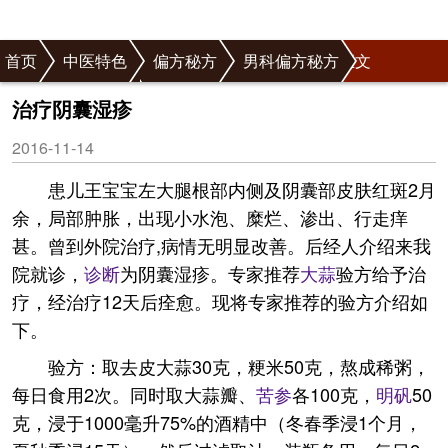
首页
中医特色
偏方秘方
男科偏方秘方
正文
阴囊病偏方秘方
治疗阴囊湿疹
2016-11-14
患儿王宝宝左大腿根部内侧及阴囊部皮肤红斑2月
余，局部肿胀，出现小水泡、糜烂、渗出、行走痒
甚。曾到外院治疗,病情无明显改善。后经人介绍来我
院就诊，
诊断
为阴囊湿疹。专家推荐
大蒜
验方给予治
疗，经治疗12天后痊愈。现将专家推荐的验方介绍如
下。
验方：取去皮大蒜30克，粳米50克，熬成稀粥，
每日食用2次。同时取大蒜瓣、
苦参
各100克，
明矾
50
克，浸于1000毫升75%的酒精中（冬春季浸1个月，