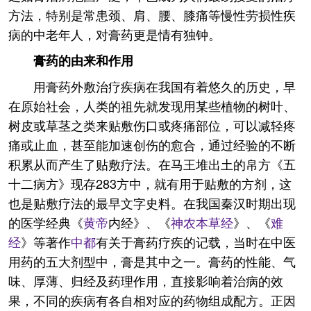
方法，特别是常患颈、肩、腰、膝痛等慢性劳损性疾
病的中老年人，对膏药更是情有独钟。
膏药的由来和作用
用膏药外敷治疗疾病在我国有着悠久的历史，早
在原始社会，人类的祖先就发现用某些植物的树叶、
树皮或草茎之类来贴敷伤口或疼痛部位，可以减轻疼
痛或止血，甚至能加速创伤的愈合，通过经验的不断
积累从而产生了贴敷疗法。在马王堆出土的帛方《五
十二病方》现存283方中，就有用于贴敷的方剂，这
也是贴敷疗法的最早文字史料。在我国秦汉时期出现
的医学经典《
黄帝
内经》、《
神农本草经
》、《
难
经
》等著作
中都
有关于膏药疗疾的记载，当时在中医
用药的五大剂型中，膏是其中之一。膏药的性能、气
味、厚薄、归经及药理作用，直接影响着治病的效
果，不同的疾病有各自相对应的药物组成配方。正因