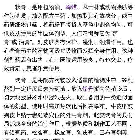
软膏，是用植物油、
蜂蜡
、凡士林或动物脂肪等
作为基质，放入配方中药，加热取其有效成分，或中
药研细粉过筛，将药粉直接掺入基质中调合均匀，可
供皮肤使用的半固体剂型。人们习惯称它为“药
膏”或“油膏”。对皮肤具有保护、湿润、润滑作用。也
有些膏药中的药物可透皮吸收而发挥全身作用。这种
剂型药店有出售，在中医院运用较多，特色突出，疗
效肯定，患者乐意使用。
硬膏，是将配方药物放入适量的植物油中，经煎
熬到一定程度后去掉药渣，放入
铅丹
搅匀待稍冷后，
切大块放进冷水中浸泡去火，取出备用的一类近似固
体的剂型。使用时需加热软化后摊在厚布、牛皮纸或
狗皮上贴于患处或穴位的外用膏剂。此类硬膏药具有
局部或全身的治疗作用，根据基质和制作工艺不同，
有铅膏药、松香膏、橡皮膏、狗皮膏、巴布膏剂等。