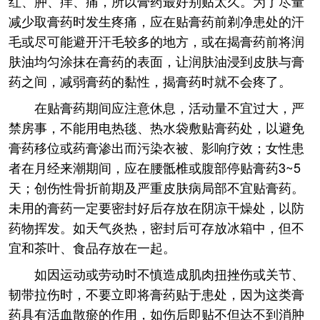
红、肿、痒、痛，所以膏药最好别贴太久。为了尽量
减少取膏药时发生疼痛，应在贴膏药前剃净患处的汗
毛或尽可能避开汗毛较多的地方，或在揭膏药前将润
肤油均匀涂抹在膏药的表面，让润肤油浸到皮肤与膏
药之间，减弱膏药的黏性，揭膏药时就不会疼了。
在贴膏药期间应注意休息，活动量不宜过大，严
禁房事，不能用电热毯、热水袋敷贴膏药处，以避免
膏药移位或药膏渗出而污染衣被、影响疗效；女性患
者在月经来潮期间，应在腰骶椎或腹部停贴膏药3~5
天；创伤性骨折前期及严重皮肤病局部不宜贴膏药。
未用的膏药一定要密封好后存放在阴凉干燥处，以防
药物挥发。如天气炎热，密封后可存放冰箱中，但不
宜和茶叶、食品存放在一起。
如因运动或劳动时不慎造成肌肉扭挫伤或关节、
韧带拉伤时，不要立即将膏药贴于患处，因为这类膏
药具有活血散瘀的作用，如伤后即贴不但达不到消肿