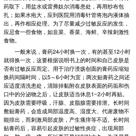
药取下，用盐水或雷弗奴尔消毒患处，再用纱布包
扎；如果水疱大，应到医院用消毒针管将泡内液体抽
出，再作相应处理。为了尽量减少过敏反应的发生，
应忌食一些食物，如韭菜、香菜、海鲜、辛辣刺激性
食物。
一般来说，膏药24小时换一次，有的甚至12小时
就得换一次，这要根据说明书上的时间和自己皮肤是
否有过敏反应而定。用于治疗溃疡创面的膏药应缩短
换药间隔时间，以5～6小时为宜；两次贴膏药之间还
应适度清洗患处，清除掉黏附在皮肤表面的药垢和伤
口中的分泌物之后，让皮肤适当休息1~2小时再贴。
因为皮肤需要呼吸，汗腺、皮脂腺需要排泄。长时间
敷贴膏药，会造成局部温度高、湿度大、代谢废物不
能排出，而刺激局部皮肤，产生瘙痒等不适。长时间
贴膏药后，容易引起皮肤的过敏性炎症，出现局部