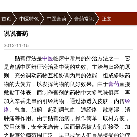
首页
中医特色
中医膏药
膏药常识
正文
说说膏药
2012-11-15
贴膏疗法是
中医
临床中常用的外治方法之一，它
是遵循中医辨证论治及中药的功效、主治与归经的原
则，充分调动药物互相协调为用的效能，组成多味药
物的大复方，以发挥药物的良好效果。由于
膏药
直接
敷贴于体表，而制作膏剂的药物中大多气味俱厚，再
加入辛香走串的引经药物，通过渗透入皮肤，内传
经
络
、气血、脏腑，起到调气血，通经络，散寒湿，消
肿痛等作用。由于贴膏治病，操作简单，取材方便，
费用低廉，安全无痛苦，因而最易被人们所接受，加
之贴膏治病范围广泛，早已成为人们最易接受的治疗