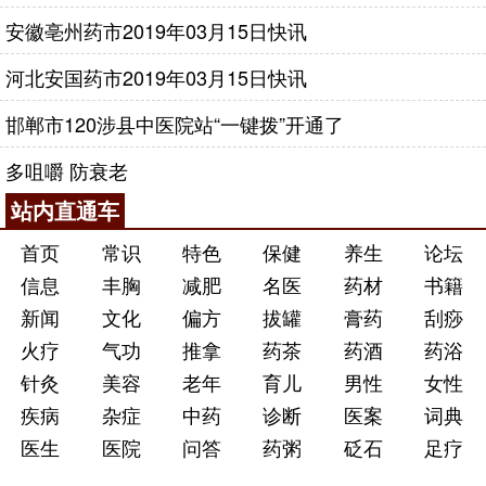
安徽亳州药市2019年03月15日快讯
河北安国药市2019年03月15日快讯
邯郸市120涉县中医院站“一键拨”开通了
多咀嚼 防衰老
站内直通车
首页
常识
特色
保健
养生
论坛
信息
丰胸
减肥
名医
药材
书籍
新闻
文化
偏方
拔罐
膏药
刮痧
火疗
气功
推拿
药茶
药酒
药浴
针灸
美容
老年
育儿
男性
女性
疾病
杂症
中药
诊断
医案
词典
医生
医院
问答
药粥
砭石
足疗