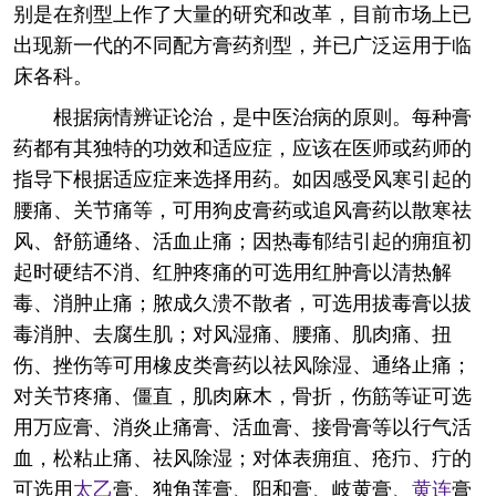
别是在剂型上作了大量的研究和改革，目前市场上已
出现新一代的不同配方膏药剂型，并已广泛运用于临
床各科。
根据病情辨证论治，是中医治病的原则。每种膏
药都有其独特的功效和适应症，应该在医师或药师的
指导下根据适应症来选择用药。如因感受风寒引起的
腰痛、关节痛等，可用狗皮膏药或追风膏药以散寒祛
风、舒筋通络、活血止痛；因热毒郁结引起的痈疽初
起时硬结不消、红肿疼痛的可选用红肿膏以清热解
毒、消肿止痛；脓成久溃不散者，可选用拔毒膏以拔
毒消肿、去腐生肌；对风湿痛、腰痛、肌肉痛、扭
伤、挫伤等可用橡皮类膏药以祛风除湿、通络止痛；
对关节疼痛、僵直，肌肉麻木，骨折，伤筋等证可选
用万应膏、消炎止痛膏、活血膏、接骨膏等以行气活
血，松粘止痛、祛风除湿；对体表痈疽、疮疖、疔的
可选用
太乙
膏、独角莲膏、阳和膏、岐黄膏、
黄连
膏