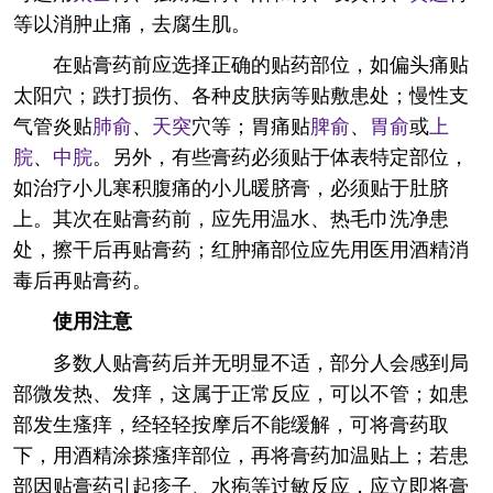
等以消肿止痛，去腐生肌。
在贴膏药前应选择正确的贴药部位，如偏头痛贴
太阳穴；跌打损伤、各种皮肤病等贴敷患处；慢性支
气管炎贴
肺俞
、
天突
穴等；胃痛贴
脾俞
、
胃俞
或
上
脘
、
中脘
。另外，有些膏药必须贴于体表特定部位，
如治疗小儿寒积腹痛的小儿暖脐膏，必须贴于肚脐
上。其次在贴膏药前，应先用温水、热毛巾洗净患
处，擦干后再贴膏药；红肿痛部位应先用医用酒精消
毒后再贴膏药。
使用注意
多数人贴膏药后并无明显不适，部分人会感到局
部微发热、发痒，这属于正常反应，可以不管；如患
部发生瘙痒，经轻轻按摩后不能缓解，可将膏药取
下，用酒精涂搽瘙痒部位，再将膏药加温贴上；若患
部因贴膏药引起疹子、水疱等过敏反应，应立即将膏