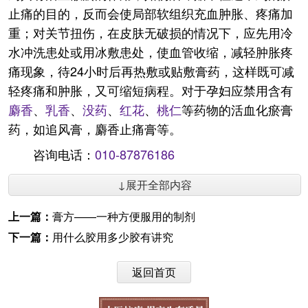
止痛的目的，反而会使局部软组织充血肿胀、疼痛加
重；对关节扭伤，在皮肤无破损的情况下，应先用冷
水冲洗患处或用冰敷患处，使血管收缩，减轻肿胀疼
痛现象，待24小时后再热敷或贴敷膏药，这样既可减
轻疼痛和肿胀，又可缩短病程。对于孕妇应禁用含有
麝香
、
乳香
、
没药
、
红花
、
桃仁
等药物的活血化瘀膏
药，如追风膏，麝香止痛膏等。
咨询电话：
010-87876186
↓展开全部内容
上一篇：
膏方——一种方便服用的制剂
下一篇：
用什么胶用多少胶有讲究
返回首页