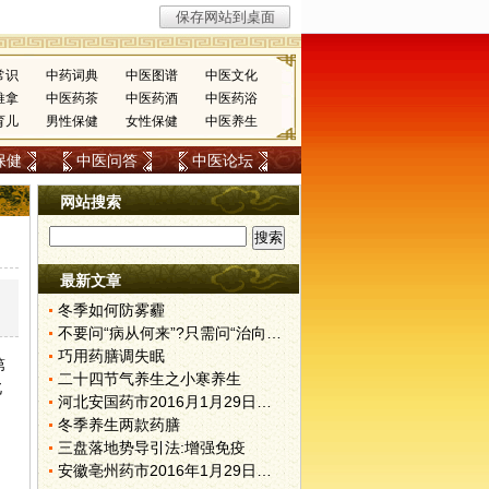
常识
中药词典
中医图谱
中医文化
推拿
中医药茶
中医药酒
中医药浴
育儿
男性保健
女性保健
中医养生
保健
中医问答
中医论坛
网站搜索
最新文章
冬季如何防雾霾
不要问“病从何来”?只需问“治向何去”?
巧用药膳调失眠
第
二十四节气养生之小寒养生
北
河北安国药市2016月1月29日快讯
冬季养生两款药膳
三盘落地势导引法:增强免疫
安徽亳州药市2016年1月29日快讯