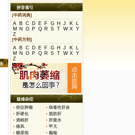
拼音索引
[中药词典]
A
B
C
D
E
F
G
H
J
K
L
M
N
O
P
Q
R
S
T
W
X
Y
Z
[中药方剂]
A
B
C
D
E
F
G
H
J
K
L
M
N
O
P
Q
R
S
T
W
X
Y
Z
点击
疑难杂症
癌症肿瘤
病毒性肝炎
肝硬化
脂肪肝
酒精肝
肝腹水
痛风
甲亢
糖尿病
癫痫