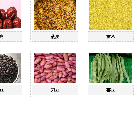
枣
莜麦
黄米
豆
刀豆
芸豆