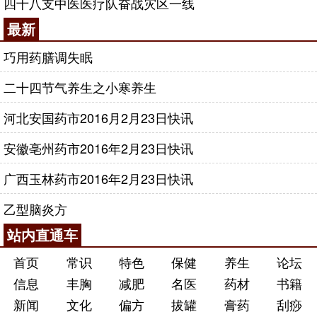
四十八支中医医疗队奋战灾区一线
最新
巧用药膳调失眠
二十四节气养生之小寒养生
河北安国药市2016月2月23日快讯
安徽亳州药市2016年2月23日快讯
广西玉林药市2016年2月23日快讯
乙型脑炎方
站内直通车
首页
常识
特色
保健
养生
论坛
信息
丰胸
减肥
名医
药材
书籍
新闻
文化
偏方
拔罐
膏药
刮痧