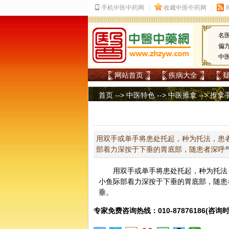
名
偏
中
网站首页
疾病大全
首页
-->
中医特色
-->
中医推拿
-->
推拿
用双手或单手将患处托起，种为托法，患
部着力深按于下垂的胃底部，随患者深呼
用双手或单手将患处托起，种为托法
小
鱼际
部着力深按于下垂的胃底部，随患
垂。
专家免费咨询热线：010-87876186(咨询时