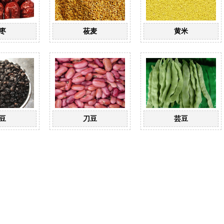
枣
莜麦
黄米
豆
刀豆
芸豆