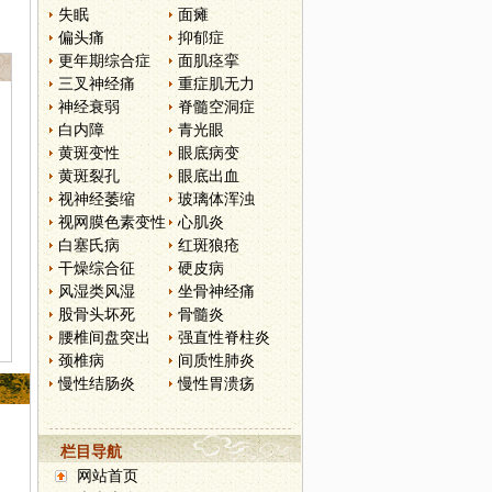
失眠
面瘫
偏头痛
抑郁症
更年期综合症
面肌痉挛
三叉神经痛
重症肌无力
神经衰弱
脊髓空洞症
白内障
青光眼
黄斑变性
眼底病变
黄斑裂孔
眼底出血
视神经萎缩
玻璃体浑浊
视网膜色素变性
心肌炎
白塞氏病
红斑狼疮
干燥综合征
硬皮病
风湿类风湿
坐骨神经痛
股骨头坏死
骨髓炎
腰椎间盘突出
强直性脊柱炎
颈椎病
间质性肺炎
慢性结肠炎
慢性胃溃疡
栏目导航
网站首页