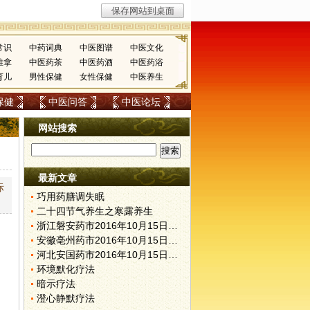
常识
中药词典
中医图谱
中医文化
推拿
中医药茶
中医药酒
中医药浴
育儿
男性保健
女性保健
中医养生
保健
中医问答
中医论坛
网站搜索
最新文章
际
巧用药膳调失眠
二十四节气养生之寒露养生
浙江磐安药市2016年10月15日快讯
安徽亳州药市2016年10月15日快讯
河北安国药市2016年10月15日快讯
环境默化疗法
暗示疗法
澄心静默疗法