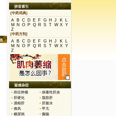
拼音索引
[中药词典]
A
B
C
D
E
F
G
H
J
K
L
M
N
O
P
Q
R
S
T
W
X
Y
Z
[中药方剂]
点击
A
B
C
D
E
F
G
H
J
K
L
M
N
O
P
Q
R
S
T
W
X
Y
Z
疑难杂症
癌症肿瘤
病毒性肝炎
肝硬化
脂肪肝
酒精肝
肝腹水
痛风
甲亢
糖尿病
癫痫