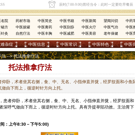
医名院
药材市场
中医简史
中医书籍
中医新闻
望闻问切
中药
方秘方
中医拔罐
中医膏药
中医刮痧
中医火疗
中医气功
中医
医针灸
自然疗法
中医丰胸
中医减肥
中医美容
老年保健
中医
疑难杂症
中医信息
中医常识
中医特色
中医
手法
--> 托法推拿疗法
托法推拿疗法
者仰卧，术者坐其右侧，食、中、无名、小指伸直并拢，经罗纹面和小鱼
气做由下而上，循逆时针方向上托。
，患者仰卧，术者坐其右侧，食、中、无名、小指伸直并拢，经罗纹面和
者深呼气做由下而上，循逆时针方向上托。具有升提举陷功效。主治胃下
间：上午8:30－下午5:00)