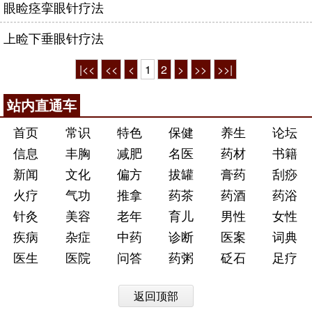
眼睑痉挛眼针疗法
上睑下垂眼针疗法
|<<
<<
<
1
2
>
>>
>>|
站内直通车
首页
常识
特色
保健
养生
论坛
信息
丰胸
减肥
名医
药材
书籍
新闻
文化
偏方
拔罐
膏药
刮痧
火疗
气功
推拿
药茶
药酒
药浴
针灸
美容
老年
育儿
男性
女性
疾病
杂症
中药
诊断
医案
词典
医生
医院
问答
药粥
砭石
足疗
返回顶部