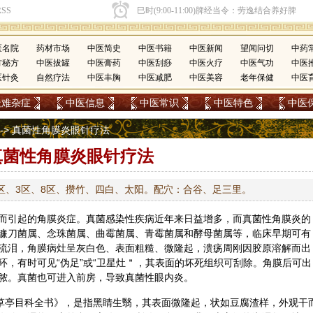
医名院
药材市场
中医简史
中医书籍
中医新闻
望闻问切
中药
方秘方
中医拔罐
中医膏药
中医刮痧
中医火疗
中医气功
中医
医针灸
自然疗法
中医丰胸
中医减肥
中医美容
老年保健
中医
疑难杂症
中医信息
中医常识
中医特色
中医
--> 真菌性角膜炎眼针疗法
真菌性角膜炎眼针疗法
区、3区、8区、攒竹、四白、太阳。配穴：合谷、足三里。
而引起的角膜炎症。真菌感染性疾病近年来日益增多，而真菌性角膜炎的
镰刀菌属、念珠菌属、曲霉菌属、青霉菌属和酵母菌属等，临床早期可有
流泪，角膜病灶呈灰白色、表面粗糙、微隆起，溃疡周刚因胶原溶解而出
环，有时可见“伪足”或“卫星灶＂，其表面的坏死组织可刮除。角膜后可出
脓。真菌也可进入前房，导致真菌性眼内炎。
一草亭目科全书》，是指黑睛生翳，其表面微隆起，状如豆腐渣样，外观干