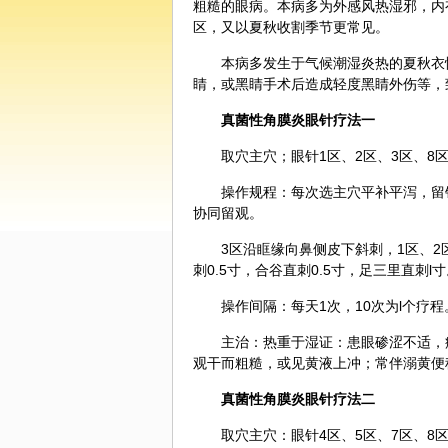
粗糙的眼病。本病多为外感风热湿邪，内
区，又以夏秋收割季节更常见。
本病多发生于气候潮湿炎热的夏秋衣
睛，或黑睛手术后造成轻度黑睛外伤等，
真菌性角膜炎
眼针
疗法一
取穴主穴；眼针1区、2区、3区、8
操作规程：每次选主穴平补平泻，留针
协同留观。
3区沿眶缘向鼻侧皮下斜刺，1区、2
刺0.5寸，合谷直刺0.5寸，足三里直刺
操作间隔：每天1次，10次为l个疗程
主治：热重于湿证：患眼碜涩不适，
观干而粗糙，或见黄液上冲；常伴溺黄便
真菌性角膜炎眼针疗法二
取穴主穴：眼针4区、5区、7区、8