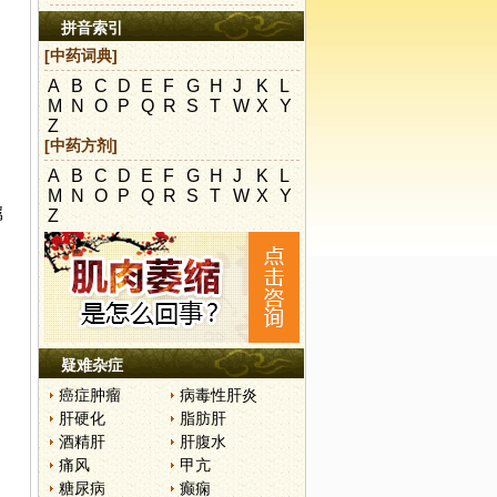
拼音索引
[中药词典]
A
B
C
D
E
F
G
H
J
K
L
M
N
O
P
Q
R
S
T
W
X
Y
Z
[中药方剂]
A
B
C
D
E
F
G
H
J
K
L
M
N
O
P
Q
R
S
T
W
X
Y
属
Z
疑难杂症
癌症肿瘤
病毒性肝炎
肝硬化
脂肪肝
酒精肝
肝腹水
痛风
甲亢
糖尿病
癫痫