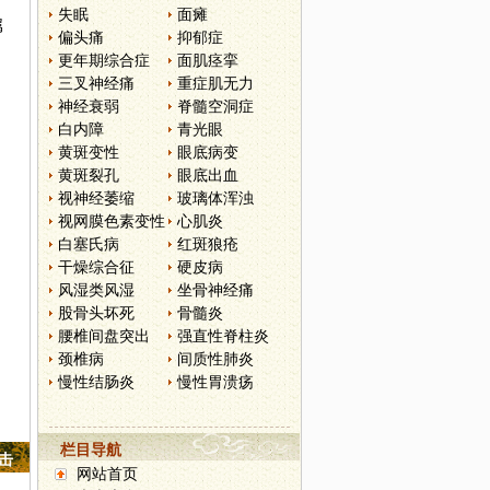
失眠
面瘫
属
偏头痛
抑郁症
更年期综合症
面肌痉挛
三叉神经痛
重症肌无力
神经衰弱
脊髓空洞症
白内障
青光眼
黄斑变性
眼底病变
黄斑裂孔
眼底出血
视神经萎缩
玻璃体浑浊
视网膜色素变性
心肌炎
白塞氏病
红斑狼疮
干燥综合征
硬皮病
风湿类风湿
坐骨神经痛
股骨头坏死
骨髓炎
腰椎间盘突出
强直性脊柱炎
颈椎病
间质性肺炎
慢性结肠炎
慢性胃溃疡
栏目导航
点击
网站首页