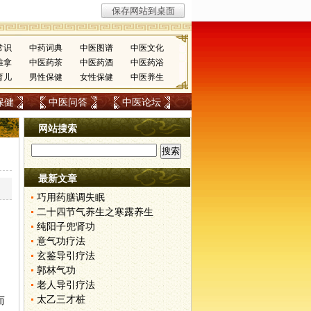
常识
中药词典
中医图谱
中医文化
推拿
中医药茶
中医药酒
中医药浴
育儿
男性保健
女性保健
中医养生
保健
中医问答
中医论坛
网站搜索
最新文章
巧用药膳调失眠
二十四节气养生之寒露养生
纯阳子兜肾功
意气功疗法
玄鉴导引疗法
郭林气功
老人导引疗法
太乙三才桩
而