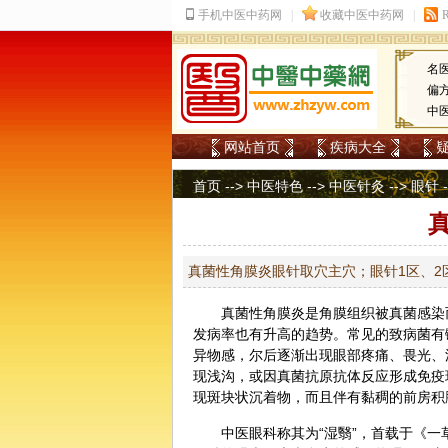
名
偏
中
网站首页
疾病大全
首页
-->
中医特色
-->
中医针灸
-->
眼针
真菌性角膜炎眼针取穴主穴；眼针1区、2
真菌性角膜炎是角膜组织被真菌感染
发病率也有升高的趋势。常见的致病菌有
异物感，尔后逐渐出现眼部疼痛、畏光、
现浅沟，或因真菌抗原抗体反应形成免疫
现斑块状沉着物，而且伴有黏稠的前房积
中医
眼科
称其为“湿翳”，首载于《