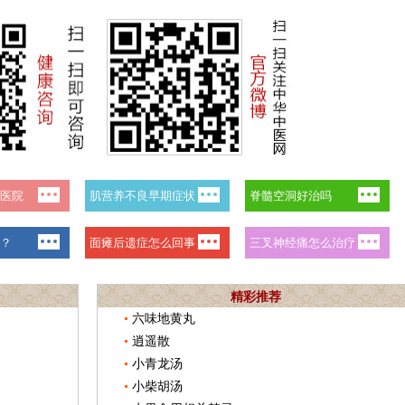
精彩推荐
六味地黄丸
逍遥散
小青龙汤
小柴胡汤