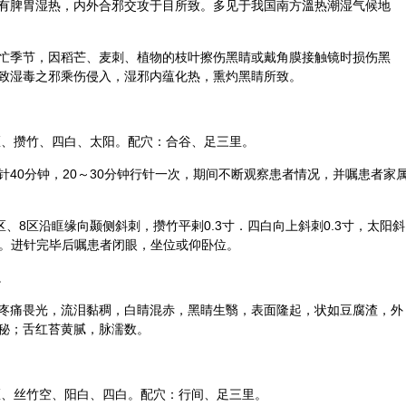
有脾胃湿热，内外合邪交攻于目所致。多见于我国南方溫热潮湿气候地
忙季节，因稻芒、麦刺、植物的枝叶擦伤黑睛或戴角膜接触镜时损伤黑
致湿毒之邪乘伤侵入，湿邪内蕴化热，熏灼黑睛所致。
区、
攒竹
、
四白
、太阳。配穴：
合谷
、
足三里
。
40分钟，20～30分钟行针一次，期间不断观察患者情况，并嘱患者家
区、8区沿眶缘向颞侧斜刺，攒竹平剌0.3寸．四白向上斜刺0.3寸，太阳斜
l寸。进针完毕后嘱患者闭眼，坐位或仰卧位。
。
疼痛畏光，流泪黏稠，白睛混赤，黑睛生翳，表面隆起，状如豆腐渣，外
秘；舌红苔黄腻，脉濡数。
区、
丝竹空
、
阳白
、四白。配穴：
行间
、足三里。