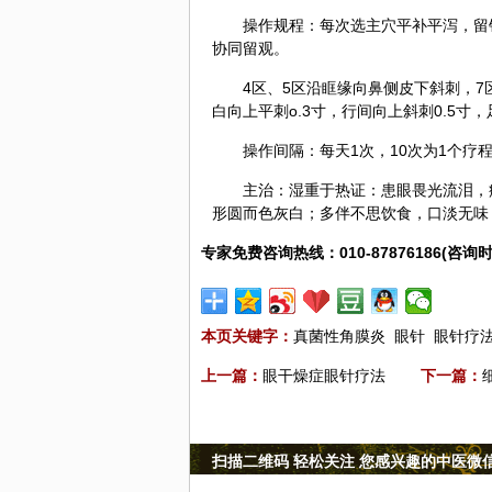
操作规程：每次选主穴平补平泻，留针
协同留观。
4区、5区沿眶缘向鼻侧皮下斜刺，7
白向上平刺o.3寸，行间向上斜刺0.5
操作间隔：每天1次，10次为1个疗
主治：湿重于热证：患眼畏光流泪，
形圆而色灰白；多伴不思
饮食
，口淡无味
专家免费咨询热线：010-87876186(咨询时
本页关键字：
真菌性角膜炎
眼针
眼针疗
上一篇：
眼干燥症眼针疗法
下一篇：
扫描二维码 轻松关注 您感兴趣的中医微