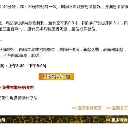
40分钟，20～30分钟行针一次，期间不断观察患者情况，并嘱患者家
区、8区沿眶缘向颞侧斜剌，丝竹空平刺0.3寸，阳白向下沿皮刺0.3寸，四
寸，足三里百刺l寸。进针完毕后嘱患者闭眼，坐位或仰卧位。
程。
疼痛较轻，白睛红赤或抱轮微红，黑睛外伤后，新起之翳，表面稍隆起，
；舌苔白腻而厚，脉缓。
间：上午8:30－下午5:00)
法
免费索取疾病资料
细菌性角膜炎眼针疗法
>> 返回眼针页面
>> 返回首页
信号
>> 更多请