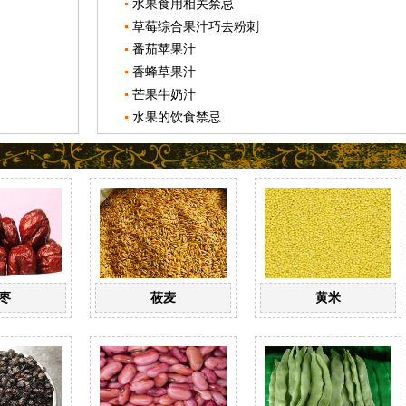
水果食用相关禁忌
草莓综合果汁巧去粉刺
番茄苹果汁
香蜂草果汁
芒果牛奶汁
水果的饮食禁忌
枣
莜麦
黄米