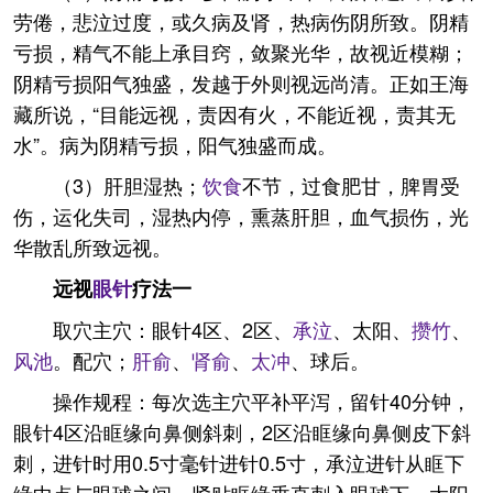
劳倦，悲泣过度，或久病及肾，热病伤阴所致。阴精
亏损，精气不能上承目窍，敛聚光华，故视近模糊；
阴精亏损阳气独盛，发越于外则视远尚清。正如王海
藏所说，“目能远视，责因有火，不能近视，责其无
水”。病为阴精亏损，阳气独盛而成。
（3）肝胆湿热；
饮食
不节，过食肥甘，脾胃受
伤，运化失司，湿热内停，熏蒸肝胆，血气损伤，光
华散乱所致远视。
远视
眼针
疗法一
取穴主穴：眼针4区、2区、
承泣
、太阳、
攒竹
、
风池
。配穴；
肝俞
、
肾俞
、
太冲
、球后。
操作规程：每次选主穴平补平泻，留针40分钟，
眼针4区沿眶缘向鼻侧斜刺，2区沿眶缘向鼻侧皮下斜
刺，进针时用0.5寸毫针进针0.5寸，承泣进针从眶下