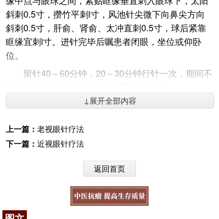
缘中点与眼球之间，紧贴眶缘垂直刺入眼球下，太阳
斜刺0.5寸，攒竹平刺l寸，风池针尖微下向鼻尖方向
斜刺0.5寸，肝俞、肾俞、太冲直刺0.5寸，球后紧靠
眶缘宜刺l寸。进针完毕后嘱患者闭眼，坐位或仰卧
位。
留针40～60分钟，20～30分钟行针一次，期间不
断观察患者情况，并嘱患者家属协同留观。
↓展开全部内容
操作间隔：每天1次，10次为1个疗程。
主治：肝肾不足证：视远尚清，视近模糊，全身
上一篇：
老视眼针疗法
无明显不适，或久视目珠酸痛，头晕耳鸣，腰膝酸
下一篇：
近视眼针疗法
软，口咽干燥，舌红少苔，脉细数。
远视眼针疗法二
返回首页
取穴主穴：眼针5区、6区、7区，承泣、太阳、
攒竹、风池。配穴：球后、
百会
、
上星
。
图文
操作规程：每次选主穴平补平泻，留针40分钟，