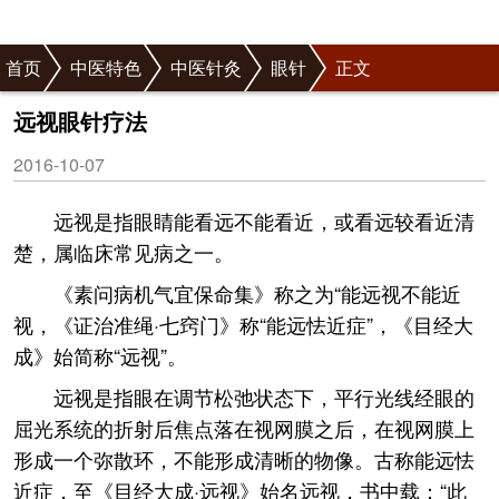
首页
中医特色
中医针灸
眼针
正文
远视眼针疗法
2016-10-07
远视是指眼睛能看远不能看近，或看远较看近清
楚，属临床常见病之一。
《素问病机气宜保命集》称之为“能远视不能近
视，《证治准绳·七窍门》称“能远怯近症”，《目经大
成》始简称“远视”。
远视是指眼在调节松弛状态下，平行光线经眼的
屈光系统的折射后焦点落在视网膜之后，在视网膜上
形成一个弥散环，不能形成清晰的物像。古称能远怯
近症，至《目经大成·远视》始名远视，书中载：“此