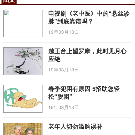
眼5区沿眶缘向鼻侧斜剌，6区、7区沿眶缘向颞侧皮
电视剧《老中医》中的“悬丝诊
下斜刺，进针时用0.5寸毫针进针0.5寸、承泣进针从
脉”到底靠谱吗？
眶下缘中点与眼球之间，紧贴眶缘垂直刺入眼球下，
19年03月13日
太阳斜刺0.5寸，攒竹平刺1寸，风池针尖微下向鼻尖
方向斜刺0.5寸，球后紧靠眶缘宜刺1寸，上星、百会
平刺1寸，进针完毕后嘱患者闭眼，坐位或仰卧位。
越王台上望罗摩，此时见月心
应绝
留针40～60分钟，20～30分钟行针一次，期间不
断观察患者情况，并嘱患者家属协同留观。
19年03月13日
操作间隔：每天1次，10次为1个疗程。
春季犯困有原因 5招助您轻
主治：气血两虚证：视远较视近清楚，不耐久
松“脱困”
视，两目隐痛，甚则连及前额，全身可兼见面色少
19年03月13日
华，心悸怔忡，头晕失眠，气短神疲，食欲缺乏，舌
淡苔白，脉细无力。
老年人切勿滥购误补
咨询电话：
010-87876186