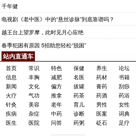
千年健
电视剧《老中医》中的“悬丝诊脉”到底靠谱吗？
越王台上望罗摩，此时见月心应绝
春季犯困有原因 5招助您轻松“脱困”
站内直通车
首页
常识
特色
保健
养生
论坛
信息
丰胸
减肥
名医
药材
书籍
新闻
文化
偏方
拔罐
膏药
刮痧
火疗
气功
推拿
药茶
药酒
药浴
针灸
美容
老年
育儿
男性
女性
疾病
杂症
中药
诊断
医案
词典
医生
医院
问答
药粥
砭石
足疗