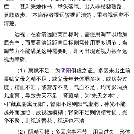
症……甚则秉烛作书，举头落笔。出入非杖蔾熟路，
莫敢放步。”本病轻者视远较视近清楚，重者视远亦不
清楚。
远视，在看清远距离目标时，需使用凋节以增加
屈光率，而要看清近距离目标则需使用更多调节，当
调节力不能满足这种需要时，即可出现近视力甚至远
视力障碍。
（1）禀赋不足：为
阴阳
俱虚之证。多因未出生前
禀赋父母之精不足，或父母年老体弱多病，或房劳过
度，精血不旺，或营养不良，气血不足，均可影响胎
儿发育，导致先天不足。肾藏精，为“先天之本”，
可“藏真阴寓元阳”，肾阳不足则阳气虚弱，神光不能
越外而远照，故视远模糊；肾阴不足则阴精亏损，光
华不聚，则视近昏花，视远也不清。
（2）阴精亏损：多因房事不节，用目过久，形体