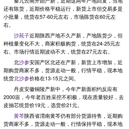
秦九云南开始产新，近期这两年产地回复，当地
还有陈货，近期价格平稳运行，新货上市但交易多是
小批量，统货在57-60元左右，市场陈货在60元左
右。
沙苑子
近期陕西产地不久产新，产地陈货少，但
种植量变化不大，商家积极购货，统货在24-25元左
右。市场行情近期波动不大，统货在27元左右。
北
沙参
安国产区北还在产新，新货上市增加，近
期购货商家不多，货源走动一般，行情平稳，现本地
统货
北沙参
价格在13-15元之间。
丹皮安徽铜陵产新中，今年产新面积约反应有
2000亩，今年老百姓采挖不积极，现在质量较好，去
皮抽芯统货价19元，选货价21元。
黄芩
陕西省渭南黄芩仍有部分货源待售，近期购
货商家不多，货源走动一般，行情保持平稳，现本地