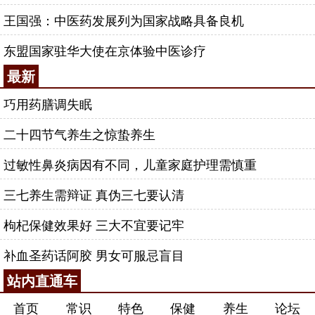
王国强：中医药发展列为国家战略具备良机
东盟国家驻华大使在京体验中医诊疗
最新
巧用药膳调失眠
二十四节气养生之惊蛰养生
过敏性鼻炎病因有不同，儿童家庭护理需慎重
三七养生需辩证 真伪三七要认清
枸杞保健效果好 三大不宜要记牢
补血圣药话阿胶 男女可服忌盲目
站内直通车
首页
常识
特色
保健
养生
论坛