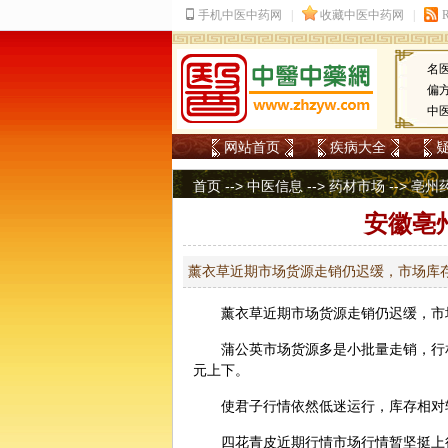
名
偏
中
网站首页
疾病大全
首页
-->
中医信息
-->
药材市场
-->
亳州
安徽亳州
薰衣草近期市场货源走销仍迟缓，市场库存
薰衣草
近期市场货源走销仍迟缓，市
蒲公英
市场货源多是小批量走销，行
元上下。
使君子
行情依然低迷运行，库存相对
四花
青皮
近期行情市场行情暂坚挺上