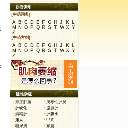
拼音索引
[中药词典]
A
B
C
D
E
F
G
H
J
K
L
M
N
O
P
Q
R
S
T
W
X
Y
元
Z
[中药方剂]
A
B
C
D
E
F
G
H
J
K
L
M
N
O
P
Q
R
S
T
W
X
Y
Z
元
疑难杂症
癌症肿瘤
病毒性肝炎
肝硬化
脂肪肝
酒精肝
肝腹水
痛风
甲亢
糖尿病
癫痫