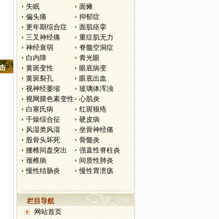
失眠
面瘫
偏头痛
抑郁症
更年期综合症
面肌痉挛
三叉神经痛
重症肌无力
神经衰弱
脊髓空洞症
白内障
青光眼
点击
黄斑变性
眼底病变
黄斑裂孔
眼底出血
视神经萎缩
玻璃体浑浊
视网膜色素变性
心肌炎
白塞氏病
红斑狼疮
干燥综合征
硬皮病
风湿类风湿
坐骨神经痛
股骨头坏死
骨髓炎
腰椎间盘突出
强直性脊柱炎
颈椎病
间质性肺炎
慢性结肠炎
慢性胃溃疡
栏目导航
网站首页