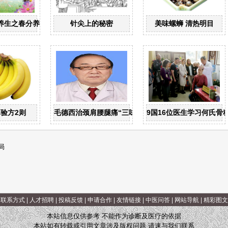
养生之春分养生
针尖上的秘密
美味螺蛳 清热明目
验方2则
毛德西治颈肩腰腿痛“三味方”
9国16位医生学习何氏骨
局
|
联系方式
|
人才招聘
|
投稿反馈
|
申请合作
|
友情链接
|
中医问答
|
网站导航
|
精彩图文
本站信息仅供参考 不能作为诊断及医疗的依据
本站如有转载或引用文章涉及版权问题 请速与我们联系