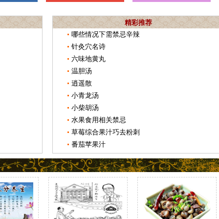
精彩推荐
哪些情况下需禁忌辛辣
针灸穴名诗
六味地黄丸
温胆汤
逍遥散
小青龙汤
小柴胡汤
水果食用相关禁忌
草莓综合果汁巧去粉刺
番茄苹果汁