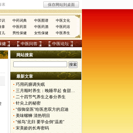
常识
中药词典
中医图谱
中医文化
推拿
中医药茶
中医药酒
中医药浴
育儿
男性保健
女性保健
中医养生
保健
中医问答
中医论坛
网站搜索
最新文章
巧用药膳调失眠
三月顺时养生：晚睡早起 食甜养肝
二十四节气养生之春分养生
针尖上的秘密
2
“假御皇医”给医患双方的启迪
美味螺蛳 清热明目
“候鸟”北归 要学会倒“温差”
宋美龄的长寿密码