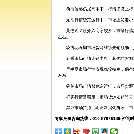
前胡
价格仍居高不下，行情坚挺上行
元胡行情稳定运行中，市场上货源小
黄连
近阶段介入商家较多，市场行情频
左右。
凌霄花
近期市场货源继续走销顺畅，
乳香
市场行情走销尚可，其优质货源
旱
半夏
市场行情表现都较稳定，偶有
左右。
谷芽
市场行情暂稳定运行，市场货源正
枳实
行情暂稳定，市场货源走销尚可
黑豆
市场货源近期正常消化阶段，市
专家免费咨询热线：010-87876186(咨询时