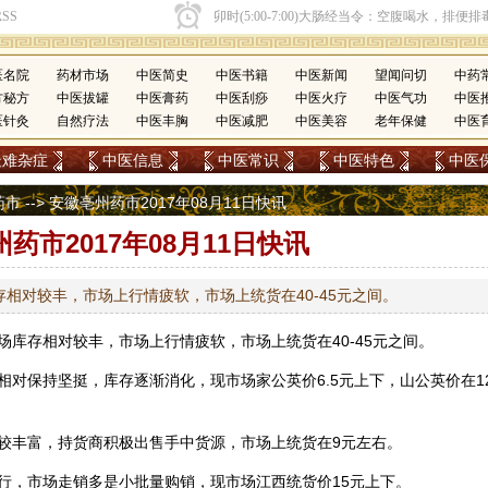
医名院
药材市场
中医简史
中医书籍
中医新闻
望闻问切
中药
方秘方
中医拔罐
中医膏药
中医刮痧
中医火疗
中医气功
中医
医针灸
自然疗法
中医丰胸
中医减肥
中医美容
老年保健
中医
疑难杂症
中医信息
中医常识
中医特色
中医
药市
--> 安徽亳州药市2017年08月11日快讯
药市2017年08月11日快讯
相对较丰，市场上行情疲软，市场上统货在40-45元之间。
场库存相对较丰，市场上行情疲软，市场上统货在40-45元之间。
相对保持坚挺，库存逐渐消化，现市场家公英价6.5元上下，山公英价在1
较丰富，持货商积极出售手中货源，市场上统货在9元左右。
行，市场走销多是小批量购销，现市场江西统货价15元上下。