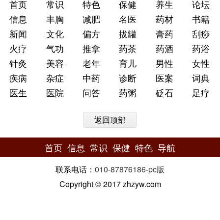
首页
常识
特色
保健
养生
论坛
信息
丰胸
减肥
名医
药材
书籍
新闻
文化
偏方
拔罐
膏药
刮痧
火疗
气功
推拿
药茶
药酒
药浴
针灸
美容
老年
育儿
男性
女性
疾病
杂症
中药
诊断
医案
词典
医生
医院
问答
药粥
砭石
足疗
返回顶部
首页
信息
常识
保健
特色
导航
联系电话：
010-87876186
-
pc版
Copyright © 2017 zhzyw.com